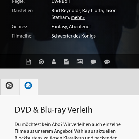
Regie:
Uwe Boll
Darsteller:
Burt Reynolds
,
Ray Liotta
,
Jason
Statham
,
mehr »
Genres:
Fantasy
,
Abenteuer
Filmreihe:
Schwerter des Königs
DVD & Blu-ray Verleih
Du möchtest kein Abo? Wir verleihen auch einzelne
Filme aus unserem Angebot! Wähle aus aktuellen
Blockbustern, zeitlosen Klassikern und packenden