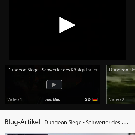
Dungeon Siege - Schwerter des Königs
Trailer
Dungeon Sie
Video 1
SD
Video 2
2:00 Min.
Blog-Artikel
Dungeon Siege - Schwerter des Königs