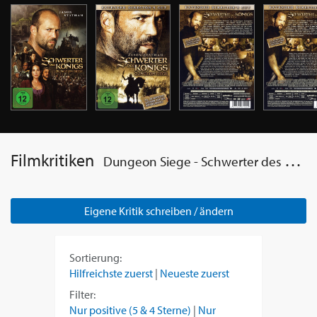
Filmkritiken
Dungeon Siege - Schwerter des Königs
Eigene Kritik schreiben / ändern
Sortierung:
Hilfreichste zuerst
|
Neueste zuerst
Filter:
Nur positive (5 & 4 Sterne)
|
Nur