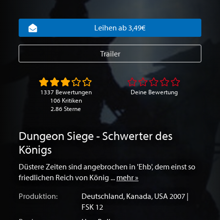
Leihen ab 3,49€
Trailer
1337 Bewertungen
Deine Bewertung
106 Kritiken
2.86 Sterne
Dungeon Siege - Schwerter des
Königs
Düstere Zeiten sind angebrochen in 'Ehb', dem einst so
friedlichen Reich von König ...
mehr »
Produktion:
Deutschland
,
Kanada
,
USA
2007 |
FSK 12