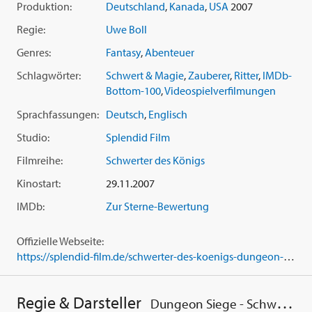
Produktion:
Deutschland
,
Kanada
,
USA
2007
Karriere vor, eine mitreißende Adaption des Videospiels
'Dungeon Siege'.Das hochkarätige Staraufgebot garantiert
Regie:
Uwe Boll
beste Action-Unterhaltung, darunter
Jason Statham
(aus
Genres:
Fantasy
,
Abenteuer
'Transporter' und 'Crank'),
Leelee Sobieski
('Deep Impact',
'Eyes Wide Shut'),
John Rhys-Davies
('Der Herr der Ringe'),
Schlagwörter:
Schwert & Magie
,
Zauberer
,
Ritter
,
IMDb-
Ron Perlman
('Hellboy'),
Claire Forlani
('Rendezvous mit Joe
Bottom-100
,
Videospielverfilmungen
Black'),
Kristanna Loken
('Terminator 3 - Rebellion der
Sprachfassungen:
Deutsch
,
Englisch
Maschinen'),
Matthew Lillard
('Scream', 'Scooby-Doo'),
Ray
Liotta
('GoodFellas'), Hollywood-Legende
Burt Reynolds
Studio:
Splendid Film
(siehe 'Ein ausgekochtes Schlitzohr' bis 'Boogie Nights')
Filmreihe:
Schwerter des Königs
sowie Supermodel
Eva Padberg
in einer Gastrolle brillieren
in dieser 60 Millionen Dollar Produktion.
Kinostart:
29.11.2007
IMDb:
Zur Sterne-Bewertung
Offizielle Webseite:
https://splendid-film.de/schwerter-des-koenigs-dungeon-siege-special-edition
Regie & Darsteller
Dungeon Siege - Schwerter des Königs