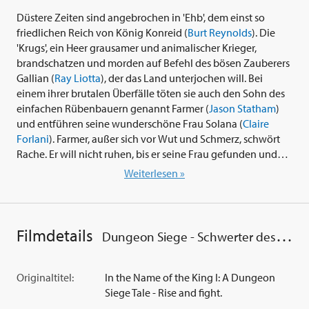
Düstere Zeiten sind angebrochen in 'Ehb', dem einst so
friedlichen Reich von König Konreid (
Burt Reynolds
). Die
'Krugs', ein Heer grausamer und animalischer Krieger,
brandschatzen und morden auf Befehl des bösen Zauberers
Gallian (
Ray Liotta
), der das Land unterjochen will. Bei
einem ihrer brutalen Überfälle töten sie auch den Sohn des
einfachen Rübenbauern genannt Farmer (
Jason Statham
)
und entführen seine wunderschöne Frau Solana (
Claire
Forlani
). Farmer, außer sich vor Wut und Schmerz, schwört
Rache. Er will nicht ruhen, bis er seine Frau gefunden und
den Tod seines Sohnes gesühnt hat. Mit seinem Freund
Weiterlesen »
Norick (
Ron Perlman
) und der Unterstützung des
Großmagiers Merick (
John Rhys-Davies
), der als Einziger
Farmers Bestimmung kennt, beginnt er seine
lebensgefährliche Odysse - nicht ahnend, welch großes
Filmdetails
Dungeon Siege - Schwerter des Königs
Schicksal ihn erwartet...
Der deutsche Filmemacher
Uwe Boll
legt mit seinem
Originaltitel:
In the Name of the King I: A Dungeon
Fantasy-Abenteuerspektakel 'Dungeon Siege - Schwerter
Siege Tale - Rise and fight.
des Königs' (2007) den bisher aufwendigsten Film seiner