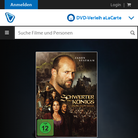
Anmelden
Login
|
DVD-Verleih aLaCarte
DVD-Verleih im Abo
Streamen
Shop
Blog