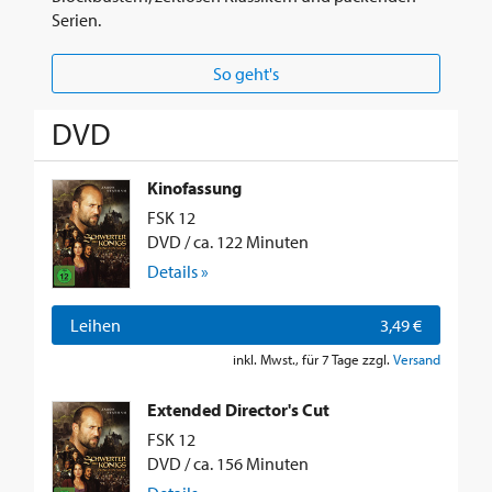
Serien.
So geht's
DVD
Kinofassung
FSK 12
DVD / ca. 122 Minuten
Details »
Leihen
3,49 €
inkl. Mwst., für 7 Tage zzgl.
Versand
Extended Director's Cut
FSK 12
DVD / ca. 156 Minuten