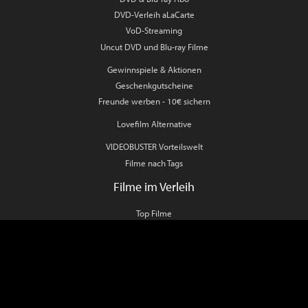
DVD-Verleih aLaCarte
VoD-Streaming
Uncut DVD und Blu-ray Filme
Gewinnspiele & Aktionen
Geschenkgutscheine
Freunde werben - 10€ sichern
Lovefilm Alternative
VIDEOBUSTER Vorteilswelt
Filme nach Tags
Filme im Verleih
Top Filme
DVD Neuheiten
DVD Charts
Blu-ray Neuheiten
Blu-ray Charts
Blu-ray 3D Neuheiten