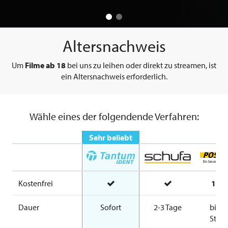
Altersnachweis
Um
Filme ab 18
bei uns zu leihen oder direkt zu streamen, ist
ein Altersnachweis erforderlich.
Wähle eines der folgendende Verfahren:
Sehr beliebt
Kostenfrei
16,0
Dauer
Sofort
2-3 Tage
bis z
Stun