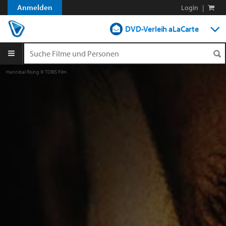
Anmelden
Login
|
DVD-Verleih aLaCarte
DVD-Verleih im Abo
Hannibal Rising © TOBIS Film
Streamen
Shop
Blog