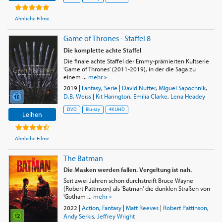
Ähnliche Filme
Game of Thrones - Staffel 8
Die komplette achte Staffel
Die finale achte Staffel der Emmy-prämierten Kultserie
'Game of Thrones' (2011-2019), in der die Saga zu
einem ...
mehr »
2019
|
Fantasy
,
Serie
|
David Nutter
,
Miguel Sapochnik
,
D.B. Weiss
|
Kit Harington
,
Emilia Clarke
,
Lena Headey
DVD
Blu-ray
4K UHD
Leihen
Ähnliche Filme
The Batman
Die Masken werden fallen. Vergeltung ist nah.
Seit zwei Jahren schon durchstreift Bruce Wayne
(Robert Pattinson) als 'Batman' die dunklen Straßen von
'Gotham ...
mehr »
2022
|
Action
,
Fantasy
|
Matt Reeves
|
Robert Pattinson
,
Andy Serkis
,
Jeffrey Wright