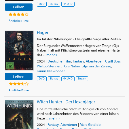
DVD
Blu-ray
4K UHD
Leihen
Ähnliche Filme
Hagen
Im Tal der Nibelungen - Die größte Sage aller Zeiten.
Der Burgunder Waffenmeister Hagen von Tronje (Gijs
Naber) hält mit Pflichtbewusstsein und eiserner Härte
das ...
mehr »
2024
|
Deutscher Film
,
Fantasy
,
Abenteuer
|
Cyrill Boss
,
Philipp Stennert
|
Gijs Naber
,
Lilja van der Zwaag
,
Jannis Niewöhner
Leihen
DVD
Blu-ray
4K UHD
Stream
Ähnliche Filme
Witch Hunter - Der Hexenjäger
Eine mittelalterliche Stadt im Königreich von Konrad
wird nach Jahrzehnten des Friedens von einer bösen
Hexe ...
mehr »
2024
|
Fantasy
,
Abenteuer
|
Marc Gottlieb
|