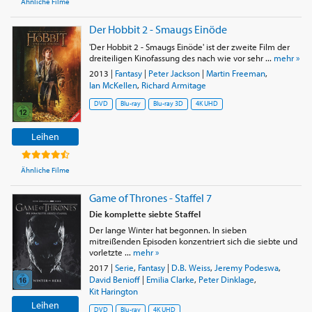
Ähnliche Filme
Der Hobbit 2 - Smaugs Einöde
'Der Hobbit 2 - Smaugs Einöde' ist der zweite Film der
dreiteiligen Kinofassung des nach wie vor sehr ...
mehr »
2013
|
Fantasy
|
Peter Jackson
|
Martin Freeman
,
Ian McKellen
,
Richard Armitage
DVD
Blu-ray
Blu-ray 3D
4K UHD
Leihen
Ähnliche Filme
Game of Thrones - Staffel 7
Die komplette siebte Staffel
Der lange Winter hat begonnen. In sieben
mitreißenden Episoden konzentriert sich die siebte und
vorletzte ...
mehr »
2017
|
Serie
,
Fantasy
|
D.B. Weiss
,
Jeremy Podeswa
,
David Benioff
|
Emilia Clarke
,
Peter Dinklage
,
Kit Harington
Leihen
DVD
Blu-ray
4K UHD