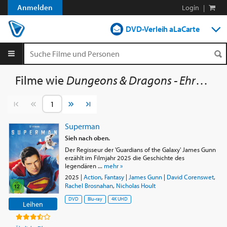
Anmelden
Login
|
DVD-Verleih aLaCarte
DVD-Verleih im Abo
Streamen
Filme wie
Dungeons & Dragons - Ehre unter Dieben
Shop
Vorherige Seite
Nächste Seite
Blog
Superman
Sieh nach oben.
Der Regisseur der 'Guardians of the Galaxy' James Gunn
erzählt im Filmjahr 2025 die Geschichte des
legendären ...
mehr »
2025
|
Action
,
Fantasy
|
James Gunn
|
David Corenswet
,
Rachel Brosnahan
,
Nicholas Hoult
DVD
Blu-ray
4K UHD
Leihen