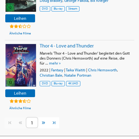
Doug Bradley
,
George Pakola
,
Bix Krieger
DVD
Blu-ray
Stream
Leihen
Ähnliche Filme
Thor 4 - Love and Thunder
Marvels 'Thor 4 - Love and Thunder' begleitet den Gott
des Donners (Chris Hemsworth) auf eine Reise, die
für ...
mehr »
2022
|
Fantasy
|
Taika Waititi
|
Chris Hemsworth
,
Christian Bale
,
Natalie Portman
DVD
Blu-ray
4K UHD
Leihen
Ähnliche Filme
Vorherige Seite
Nächste Seite