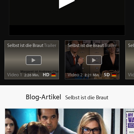
Selbst ist die Braut
Trailer
Selbst ist die Braut
Trailer
Sel
Video 1
HD
Video 2
SD
Vi
2:26 Min.
2:21 Min.
Blog-Artikel
Selbst ist die Braut