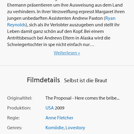
Ehemann präsentieren um ihre Ausweisung aus dem Land
zu verhindern. In ihrer Verzweiflung erpresst Margaret ihren
jungen unbedarften Assistenten Andrew Paxton (
Ryan
Reynolds
), sich als ihr Verlobter auszugeben und stellt ihr
Leben damit ganz schön auf den Kopf. Bei einem
Antrittsbesuch bei Andrews Eltern in Alaska wird die
Schwiegertochter in spe nicht einfach nur
überschwänaglich empfangen, die Familie hat auch eine
Weiterlesen »
spontane Überraschungshochzeit geplant...
In der turbulent romantischen Komödie 'The Proposal -
Selbst ist die Braut' (2009) von Regisseurin
Anne Fletcher
Filmdetails
Selbst ist die Braut
überzeugt eine brillante
Sandra Bullock
an der Seite des
wunderbar komischen
Ryan Reynolds
und der
bezaubernden
Betty White
(aus 'Golden Girls') als
Originaltitel:
The Proposal - Here comes the bribe...
liebenswerte Zicke vom Dienst, deren Qualitäten als Ehefrau
Produktion:
USA
2009
auf eine harte Probe gestellt werden.
Regie:
Anne Fletcher
Genres:
Komödie
,
Lovestory