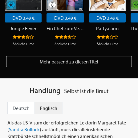
DVD 3,49 €
DVD 3,49 €
DVD 3,49 €
Jungle Fever
Ein Chef zum Verlieben
Partyalarm
Ähnliche Filme
Ähnliche Filme
Ähnliche Filme
Mehr passend zu diesen Titel
Handlung
Selbst ist die Braut
Deutsch
Englisch
Als das US-Visum der erfolgreichen Lektorin Margaret Tate
(
Sandra Bullock
) ausläuft, muss die alleinstehende
Kratzbürste schnellstmöglich einen amerikanischen