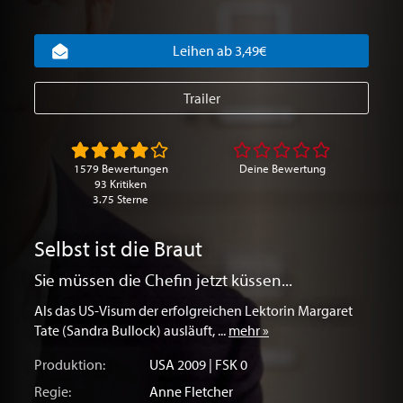
Leihen ab 3,49€
Trailer
1579 Bewertungen
Deine Bewertung
93 Kritiken
3.75 Sterne
Selbst ist die Braut
Sie müssen die Chefin jetzt küssen...
Als das US-Visum der erfolgreichen Lektorin Margaret
Tate (Sandra Bullock) ausläuft, ...
mehr »
Produktion:
USA
2009 | FSK 0
Regie:
Anne Fletcher