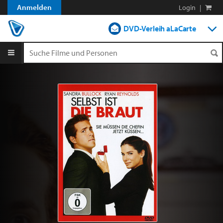
Anmelden
Login
|
DVD-Verleih aLaCarte
DVD-Verleih im Abo
Streamen
Shop
Blog