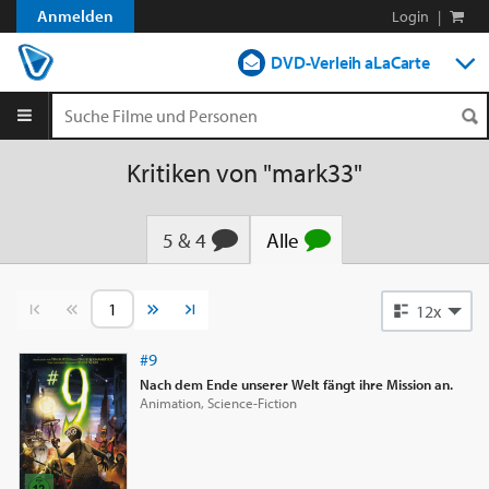
Anmelden
Login
|
DVD-Verleih aLaCarte
DVD-Verleih im Abo
Streamen
Kritiken von "mark33"
Shop
5 & 4
Alle
Blog
Vorherige Seite
Nächste Seite
12x
#9
Nach dem Ende unserer Welt fängt ihre Mission an.
Animation, Science-Fiction