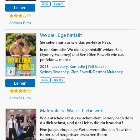
DVD
Stream
Leihen
Ähnliche Filme
Wo die Lüge hinfällt
Sie sehen nur aus wie das perfekte Paar.
In der Komödie 'Wo die Lüge hinfällt' wirken Bea
(Sydney Sweeney) und Ben (Glen Powell) wie das
perfekte ...
mehr »
2023
|
Lovestory
,
Komödie
|
Will Gluck
|
Sydney Sweeney
,
Glen Powell
,
Dermot Mulroney
DVD
Blu-ray
Leihen
Ähnliche Filme
Materialists - Was ist Liebe wert
Wie entscheidest du zwischen dem Leben, nach dem
du dich sehnst, und der Liebe, die du brauchst?
Eine junge, ehrgeizige Partnervermittlerin in New York
ist hin- und hergerissen zwischen ihrem
perfekten ...
mehr »