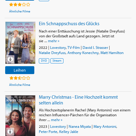
Ähnliche Filme
Ein Schnappschuss des Glücks
Nach einer Enttäuschung ist Jessie (Natalie Dreyfuss)
von der Großstadt aufs Land gezogen. Jetzt ist
sie ...
mehr »
2022
|
Lovestory
,
TV-Film
|
David I. Strasser
|
Natalie Dreyfuss
,
Anthony Konechny
,
Matt Hamilton
DVD
Stream
Leihen
Ähnliche Filme
Marry Christmas - Eine Hochzeit kommt
selten allein
Als Hochzeitsplanerin Rachel (Mary Antonini) von einem
reichen Influencer-Pärchen für die Organisation
ihrer ...
mehr »
2023
|
Lovestory
|
Nanea Miyata
|
Mary Antonini
,
Peter Porte
,
Kelley Jakle