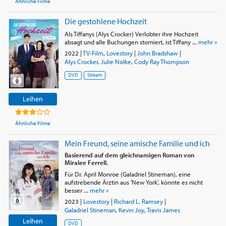
Ähnliche Filme
Die gestohlene Hochzeit
Als Tiffanys (Alys Crocker) Verlobter ihre Hochzeit
absagt und alle Buchungen storniert, ist Tiffany ...
mehr »
2022
|
TV-Film
,
Lovestory
|
John Bradshaw
|
Alys Crocker
,
Julie Nolke
,
Cody Ray Thompson
DVD
Stream
Leihen
Ähnliche Filme
Mein Freund, seine amische Familie und ich
Basierend auf dem gleichnamigen Roman von
Miralee Ferrell.
Für Dr. April Monroe (Galadriel Stineman), eine
aufstrebende Ärztin aus 'New York', könnte es nicht
besser ...
mehr »
2023
|
Lovestory
|
Richard L. Ramsey
|
Galadriel Stineman
,
Kevin Joy
,
Travis James
Leihen
DVD