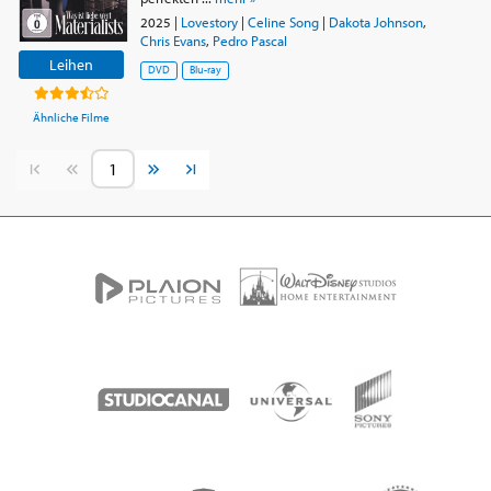
2025
|
Lovestory
|
Celine Song
|
Dakota Johnson
,
Chris Evans
,
Pedro Pascal
Leihen
DVD
Blu-ray
Ähnliche Filme
Vorherige Seite
Nächste Seite