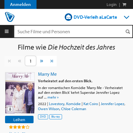
Anmelden
Login
|
DVD-Verleih aLaCarte
DVD-Verleih im Abo
Streamen
Filme wie
Die Hochzeit des Jahres
Shop
Vorherige Seite
Nächste Seite
Blog
Marry Me
Verheiratet auf den ersten Blick.
In der romantischen Komödie 'Marry Me - Verheiratet
auf den ersten Blick' kehrt Superstar Jennifer Lopez
auf ...
mehr »
2022
|
Lovestory
,
Komödie
|
Kat Coiro
|
Jennifer Lopez
,
Owen Wilson
,
Chloe Coleman
DVD
Blu-ray
Leihen