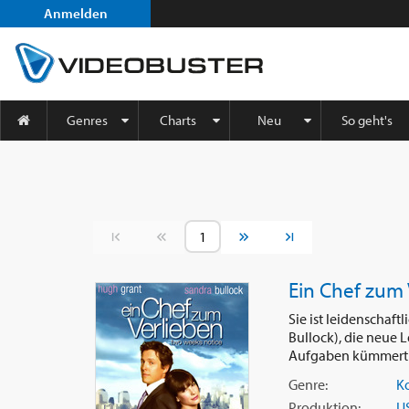
Anmelden
Genres
Charts
Neu
So geht's
Vorherige Seite
Nächste Seite
Ein Chef zum 
Sie ist leidenschaft
Bullock), die neue L
Aufgaben kümmert s
Genre:
K
Produktion:
U