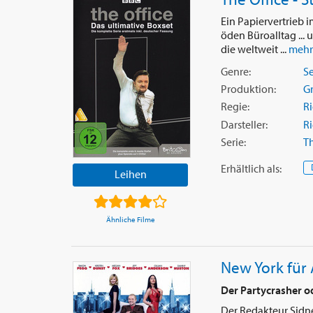
Ein Papiervertrieb 
öden Büroalltag ... 
die weltweit ...
mehr
Genre:
Se
Produktion:
G
Regie:
Ri
Darsteller:
Ri
Serie:
Th
Erhältlich
als
:
Leihen
Ähnliche Filme
New York für
Der Partycrasher od
Der Redakteur Sidn