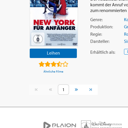
kommt der Anruf von
zum renommierten M
Genre:
K
Produktion:
G
Regie:
Ro
Darsteller:
S
Erhältlich
als
:
Leihen
Ähnliche Filme
Vorherige Seite
Nächste Seite