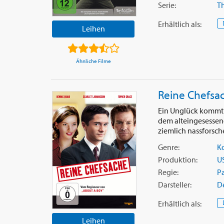
Serie:
Th
Erhältlich
als
:
Leihen
Ähnliche Filme
Reine Chefsa
Ein Unglück kommt s
dem alteingesessen
ziemlich nassforsche
Genre:
K
Produktion:
U
Regie:
Pa
Darsteller:
D
Erhältlich
als
:
Leihen