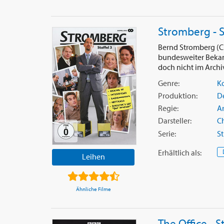
Stromberg - S
Bernd Stromberg (Ch
bundesweiter Bekan
doch nicht im Archiv
Genre:
K
Produktion:
D
Regie:
A
Darsteller:
Ch
Serie:
S
Erhältlich
als
:
Leihen
Ähnliche Filme
The Office - St