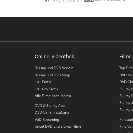
Online-Videothek
Filme 
Blu-ray und DVD Verleih
Top Fil
Blu-ray und DVD Shop
DVD Ne
18+ Erotik
DVD Cha
18+ Gay-Erotik
Blu-ray
Alle Filme nach Jahren
Blu-ray 
Blu-ray
DVD & Blu-ray Abo
Blu-ray 
DVD-Verleih aLaCarte
VoD-Streaming
Kinostar
Uncut DVD und Blu-ray Filme
Kino Vo