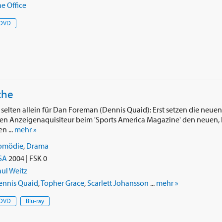
e Office
DVD
che
elten allein für Dan Foreman (Dennis Quaid): Erst setzen die neuen
en Anzeigenaquisiteur beim 'Sports America Magazine' den neuen, 
n ...
mehr »
omödie
,
Drama
SA
2004 | FSK 0
ul Weitz
ennis Quaid
,
Topher Grace
,
Scarlett Johansson
...
mehr »
DVD
Blu-ray