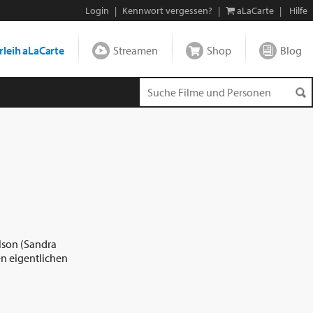
Login
|
Kennwort vergessen?
|
aLaCarte
|
Hilfe
leih aLaCarte
Streamen
Shop
Blog
elson (Sandra
en eigentlichen