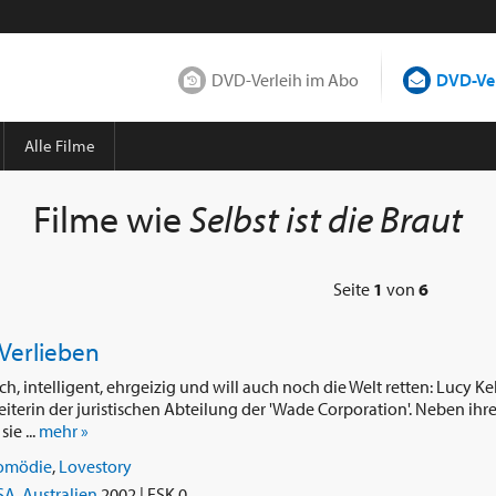
DVD-Verleih im Abo
DVD-Ver
Alle Filme
Filme wie
Selbst ist die Braut
Seite
1
von
6
Verlieben
lich, intelligent, ehrgeizig und will auch noch die Welt retten: Lucy K
eiterin der juristischen Abteilung der 'Wade Corporation'. Neben ihr
ie ...
mehr »
omödie
,
Lovestory
SA
,
Australien
2002 | FSK 0