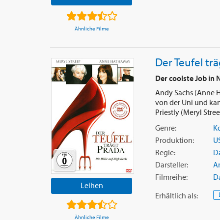
Ähnliche Filme
Der Teufel tr
Der coolste Job in 
Andy Sachs (Anne H
von der Uni und kan
Priestly (Meryl Streep
Genre:
K
Produktion:
U
Regie:
D
Darsteller:
A
Filmreihe:
Da
Leihen
Erhältlich
als
:
Ähnliche Filme