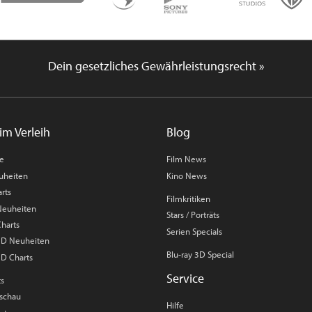
Dein gesetzliches Gewährleistungsrecht »
im Verleih
Blog
me
Film News
uheiten
Kino News
rts
Filmkritiken
 Neuheiten
Stars / Porträts
Charts
Serien Specials
 3D Neuheiten
Blu-ray 3D Special
3D Charts
Service
ts
rschau
Hilfe