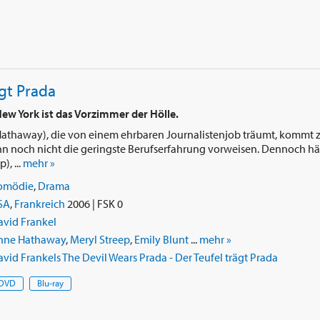
ägt Prada
New York ist das Vorzimmer der Hölle.
athaway), die von einem ehrbaren Journalistenjob träumt, kommt z
n noch nicht die geringste Berufserfahrung vorweisen. Dennoch hä
), ...
mehr »
omödie
,
Drama
SA
,
Frankreich
2006 | FSK 0
avid Frankel
nne Hathaway
,
Meryl Streep
,
Emily Blunt
...
mehr »
vid Frankels The Devil Wears Prada - Der Teufel trägt Prada
DVD
Blu-ray