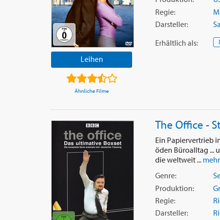
Regie:
M
Darsteller:
S
Erhältlich
als
:
Leihen
Ähnliche Filme
The Office - St
Ein Papiervertrieb 
öden Büroalltag ... 
die weltweit ...
mehr
Genre:
Se
Produktion:
G
Regie:
Ri
Darsteller:
Ri