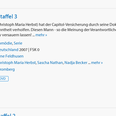
taffel 3
ristoph Maria Herbst) hat der Capitol-Versicherung durch seine Do
ntheit verholfen. Diesen Mann - so die Meinung der Verantwortlic
 versauern lassen! ...
mehr »
omödie
,
Serie
eutschland
2007 | FSK 0
rne Feldhusen
ristoph Maria Herbst
,
Sascha Nathan
,
Nadja Becker
...
mehr »
tromberg
DVD
affel 2