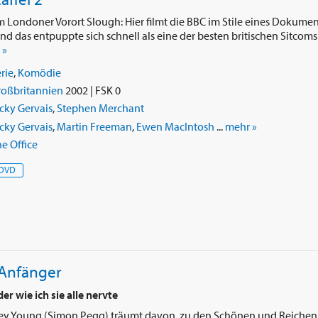
im Londoner Vorort Slough: Hier filmt die BBC im Stile eines Dokum
und das entpuppte sich schnell als eine der besten britischen Sitcoms 
 »
rie
,
Komödie
roßbritannien
2002 | FSK 0
cky Gervais
,
Stephen Merchant
cky Gervais
,
Martin Freeman
,
Ewen MacIntosh
...
mehr »
e Office
DVD
 Anfänger
er wie ich sie alle nervte
ey Young (Simon Pegg) träumt davon, zu den Schönen und Reichen