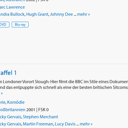
arc Lawrence
andra Bullock
,
Hugh Grant
,
Johnny Dee
...
mehr »
DVD
Blu-ray
affel 1
im Londoner Vorort Slough: Hier filmt die BBC im Stile eines Dokum
und das entpuppte sich schnell als eine der besten britischen Sitcoms 
 »
rie
,
Komödie
roßbritannien
2001 | FSK 0
cky Gervais
,
Stephen Merchant
cky Gervais
,
Martin Freeman
,
Lucy Davis
...
mehr »