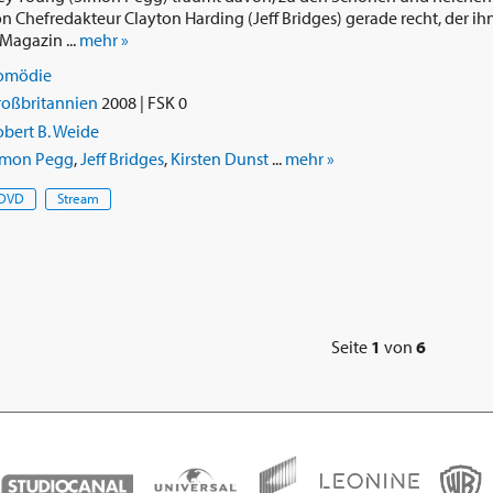
 Chefredakteur Clayton Harding (Jeff Bridges) gerade recht, der i
agazin ...
mehr »
omödie
roßbritannien
2008 | FSK 0
bert B. Weide
imon Pegg
,
Jeff Bridges
,
Kirsten Dunst
...
mehr »
DVD
Stream
Seite
1
von
6