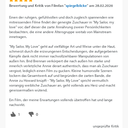
Bewertung und Kritik von
Filmfan "
spiegelblicke
"
am
28.02.2026
Einen der ruhigen, gefühlvollen und doch zugleich spannenden wie
mitreissenden Filme findet der geneigte Zuschauer in "My Sailor, my
love" vor; darf dieser die zarte Annährung zweier Persönlichkeiten
beobachten, die eine andere Altersgruppe weitab von Mainstream
innetragen.
"My Sailor, My Love" geht auf vielfältige Art und Weise unter die Haut,
schmerzt durch die erzwungenen Entscheidungen, die aufgegebenen
Kämpfe dank nicht immer nachvollziehbarer Manipulationen von
außen hin. Brid Brennan verkörpert die nach außen hin starke und
innerlich verletzliche Annie derart authentisch, dass man als Zuschauer
vergisst, lediglich einen Film zu gucken. Kleine humorvolle Szenen
lockern das Gesamtwerk auf und begründen die zarten Bande, die
Annie zu Howard knüpft - "My Sailor, My Love" spricht vermutlich
vorrangig weibliche Zuschauer an, geht vollends ans Herz und macht
gewissermaßen wütend.
Ein Film, der meine Erwartungen vollends übetroffen hat und lange
nachwirkt.
ungeprüfte Kritik