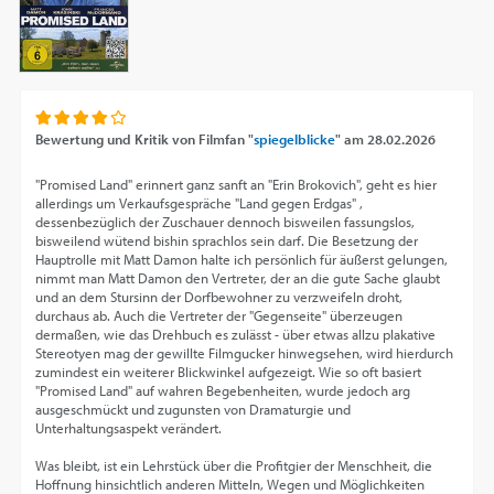
Bewertung und Kritik von
Filmfan "
spiegelblicke
"
am
28.02.2026
"Promised Land" erinnert ganz sanft an "Erin Brokovich", geht es hier
allerdings um Verkaufsgespräche "Land gegen Erdgas" ,
dessenbezüglich der Zuschauer dennoch bisweilen fassungslos,
bisweilend wütend bishin sprachlos sein darf. Die Besetzung der
Hauptrolle mit Matt Damon halte ich persönlich für äußerst gelungen,
nimmt man Matt Damon den Vertreter, der an die gute Sache glaubt
und an dem Stursinn der Dorfbewohner zu verzweifeln droht,
durchaus ab. Auch die Vertreter der "Gegenseite" überzeugen
dermaßen, wie das Drehbuch es zulässt - über etwas allzu plakative
Stereotyen mag der gewillte Filmgucker hinwegsehen, wird hierdurch
zumindest ein weiterer Blickwinkel aufgezeigt. Wie so oft basiert
"Promised Land" auf wahren Begebenheiten, wurde jedoch arg
ausgeschmückt und zugunsten von Dramaturgie und
Unterhaltungsaspekt verändert.
Was bleibt, ist ein Lehrstück über die Profitgier der Menschheit, die
Hoffnung hinsichtlich anderen Mitteln, Wegen und Möglichkeiten