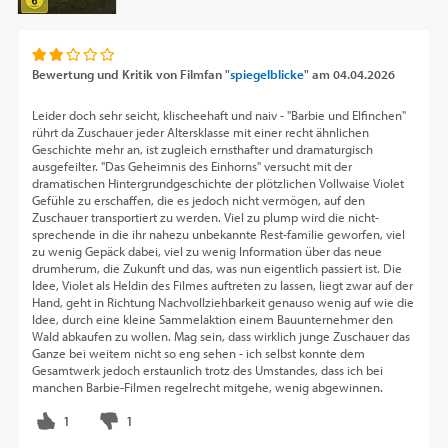
Bewertung und Kritik von
Filmfan "
spiegelblicke
"
am
04.04.2026
Leider doch sehr seicht, klischeehaft und naiv - "Barbie und Elfinchen"
rührt da Zuschauer jeder Altersklasse mit einer recht ähnlichen
Geschichte mehr an, ist zugleich ernsthafter und dramaturgisch
ausgefeilter. "Das Geheimnis des Einhorns" versucht mit der
dramatischen Hintergrundgeschichte der plötzlichen Vollwaise Violet
Gefühle zu erschaffen, die es jedoch nicht vermögen, auf den
Zuschauer transportiert zu werden. Viel zu plump wird die nicht-
sprechende in die ihr nahezu unbekannte Rest-familie geworfen, viel
zu wenig Gepäck dabei, viel zu wenig Information über das neue
drumherum, die Zukunft und das, was nun eigentlich passiert ist. Die
Idee, Violet als Heldin des Filmes auftreten zu lassen, liegt zwar auf der
Hand, geht in Richtung Nachvollziehbarkeit genauso wenig auf wie die
Idee, durch eine kleine Sammelaktion einem Bauunternehmer den
Wald abkaufen zu wollen. Mag sein, dass wirklich junge Zuschauer das
Ganze bei weitem nicht so eng sehen - ich selbst konnte dem
Gesamtwerk jedoch erstaunlich trotz des Umstandes, dass ich bei
manchen Barbie-Filmen regelrecht mitgehe, wenig abgewinnen.