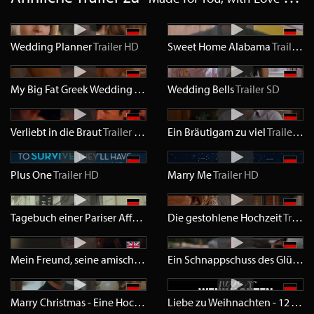
Wedding Planner
Trailer
HD
Sweet Home Alabama
Trailer
S
My Big Fat Greek Wedding
Trailer
SD
Wedding Bells
Trailer
SD
Verliebt in die Braut
Trailer
SD
Ein Bräutigam zu viel
Trailer
HD
Plus One
Trailer
HD
Marry Me
Trailer
HD
Tagebuch einer Pariser Affäre
Trailer
Die gestohlene Hochzeit
HD
Trailer
Mein Freund, seine amische Familie und ich
Trailer
HD
Ein Schnappschuss des Glücks
T
Marry Christmas - Eine Hochzeit kommt selten allein
Trailer
HD
Liebe zu Weihnachten - 12 Tage um sich zu verlieben