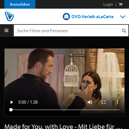
Anmelden
Login
|
DVD-Verleih aLaCarte
DVD-Verleih im Abo
Streamen
Shop
Blog
Made for You, with Love - Mit Liebe für dich gemacht - Trailer Deutsch HD