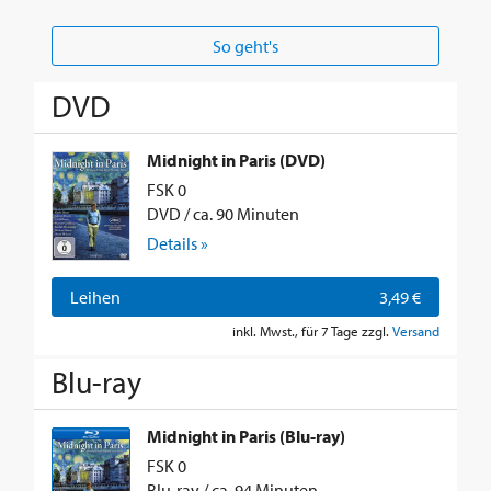
So geht's
DVD
Midnight in Paris (DVD)
FSK 0
DVD / ca. 90 Minuten
Details »
Leihen
3,49 €
inkl. Mwst., für 7 Tage zzgl.
Versand
Blu-ray
Midnight in Paris (Blu-ray)
FSK 0
Blu-ray / ca. 94 Minuten