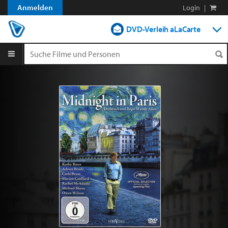
Anmelden
Login
|
DVD-Verleih aLaCarte
DVD-Verleih im Abo
Streamen
Shop
Blog