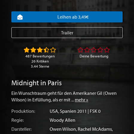
Leihen ab 3,49€
Trailer
487 Bewertungen
Deine Bewertung
26 Kritiken
3.44 Sterne
Midnight in Paris
Ein Wunschtraum geht für den Amerikaner Gil (Owen
Wilson) in Erfüllung, als er mit ...
mehr »
Produktion:
USA
,
Spanien
2011 | FSK 0
Regie:
Woody Allen
Darsteller:
Owen Wilson
,
Rachel McAdams
,