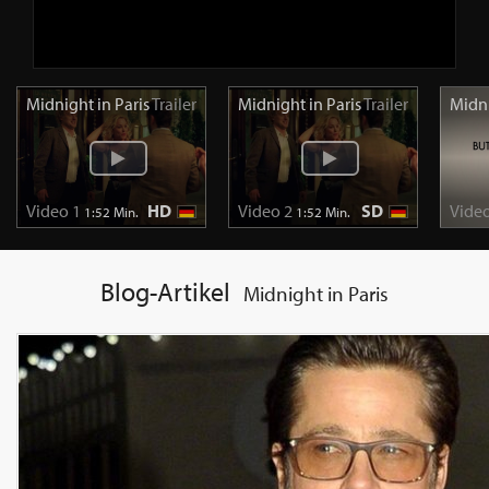
Midnight in Paris
Trailer
Midnight in Paris
Trailer
Midni
Video 1
HD
Video 2
SD
Video
1:52 Min.
1:52 Min.
Blog-Artikel
Midnight in Paris