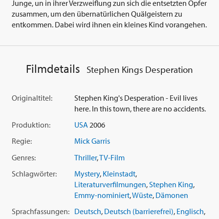
Junge, un in ihrer Verzweiflung zun sich die entsetzten Opfer
zusammen, um den übernatürlichen Quälgeistern zu
entkommen. Dabei wird ihnen ein kleines Kind vorangehen.
Filmdetails
Stephen Kings Desperation
Originaltitel:
Stephen King's Desperation - Evil lives
here. In this town, there are no accidents.
Produktion:
USA
2006
Regie:
Mick Garris
Genres:
Thriller
,
TV-Film
Schlagwörter:
Mystery
,
Kleinstadt
,
Literaturverfilmungen
,
Stephen King
,
Emmy-nominiert
,
Wüste
,
Dämonen
Sprachfassungen:
Deutsch
,
Deutsch (barrierefrei)
,
Englisch
,