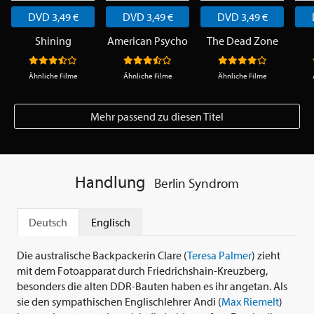
DVD 3,49 €
DVD 3,49 €
DVD 3,49 €
Shining
American Psycho
The Dead Zone
Ähnliche Filme
Ähnliche Filme
Ähnliche Filme
Mehr passend zu diesen Titel
Handlung
Berlin Syndrom
Deutsch
Englisch
Die australische Backpackerin Clare (
Teresa Palmer
) zieht
mit dem Fotoapparat durch Friedrichshain-Kreuzberg,
besonders die alten DDR-Bauten haben es ihr angetan. Als
sie den sympathischen Englischlehrer Andi (
Max Riemelt
)