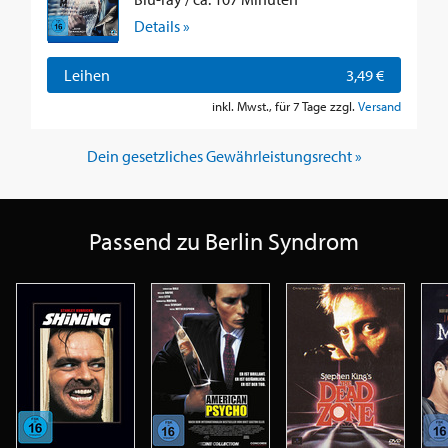
Details »
Leihen
3,49 €
inkl. Mwst., für 7 Tage zzgl.
Versand
Dein gesetzliches Gewährleistungsrecht »
Passend zu Berlin Syndrom