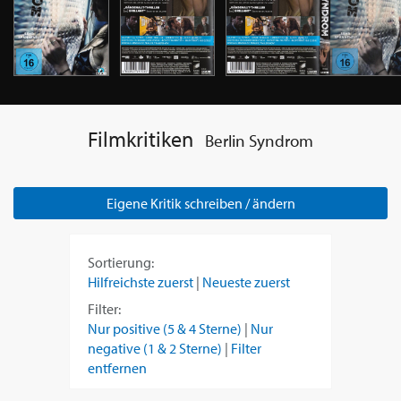
Filmkritiken
Berlin Syndrom
Eigene Kritik schreiben / ändern
Sortierung:
Hilfreichste zuerst
|
Neueste zuerst
Filter:
Nur positive (5 & 4 Sterne)
|
Nur
negative (1 & 2 Sterne)
|
Filter
entfernen