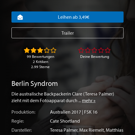
Leihen ab 3,49€
Trailer
99 Bewertungen
Deine Bewertung
2 Kritiken
2.99 Sterne
Berlin Syndrom
Die australische Backpackerin Clare (Teresa Palmer)
zieht mit dem Fotoapparat durch ...
mehr »
Produktion:
Australien
2017 | FSK 16
Regie:
Cate Shortland
Darsteller:
Teresa Palmer
,
Max Riemelt
,
Matthias