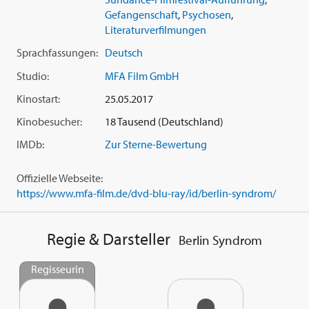
vermeintlich vernünftig daherkommt. Und da ist natürlich
Gefangenschaft
,
Psychosen
,
Clare, die aus einer merkwürdigen Sehnsucht bei Andi bleibt
Literaturverfilmungen
und sich neu erfinden muss, als Kämpferin." Prominent
Sprachfassungen:
Deutsch
besetzt mit Stars wie
Max Riemelt
,
Teresa Palmer
und
Matthias Habich
feierte Shortlands Film seine Uraufführung
Studio:
MFA Film GmbH
auf dem 'Sundance' Filmfestival 2017, seine Europapremiere
Kinostart:
25.05.2017
im Panorama der 'Berlinale' und wurde schließlich bei den
'Fantasy Filmfest Nights' 2017 gezeigt.
Kinobesucher:
18 Tausend (Deutschland)
IMDb:
Zur Sterne-Bewertung
Offizielle Webseite:
https://www.mfa-film.de/dvd-blu-ray/id/berlin-syndrom/
Regie & Darsteller
Berlin Syndrom
Regisseurin