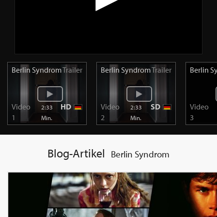
Berlin Syndrom
Trailer
Berlin Syndrom
Trailer
Berlin 
Video
HD
Video
SD
Video
2:33
2:33
1
2
3
Min.
Min.
Blog-Artikel
Berlin Syndrom