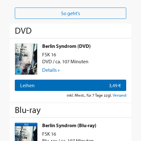
So geht's
DVD
Berlin Syndrom (DVD)
FSK 16
DVD / ca. 107 Minuten
Details »
Leihen
3,49 €
inkl. Mwst., für 7 Tage zzgl.
Versand
Blu-ray
Berlin Syndrom (Blu-ray)
FSK 16
Blu-ray / ca. 107 Minuten