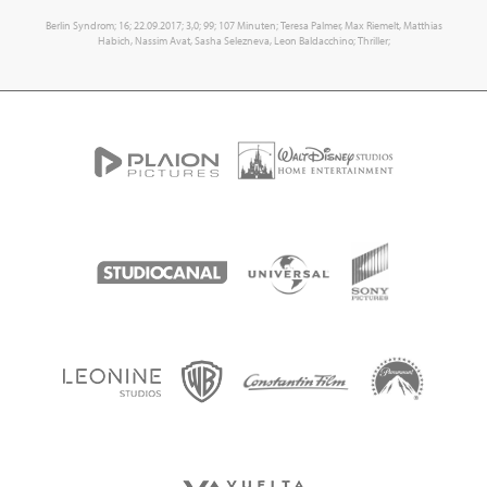
Berlin Syndrom; 16; 22.09.2017; 3,0; 99; 107 Minuten; Teresa Palmer, Max Riemelt, Matthias
Habich, Nassim Avat, Sasha Selezneva, Leon Baldacchino; Thriller;