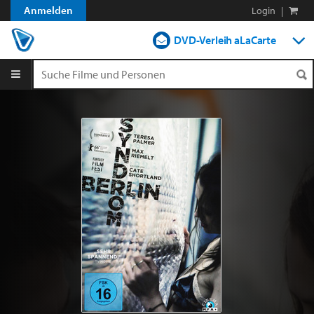
Anmelden
Login
|
DVD-Verleih aLaCarte
DVD-Verleih im Abo
Streamen
Shop
Blog