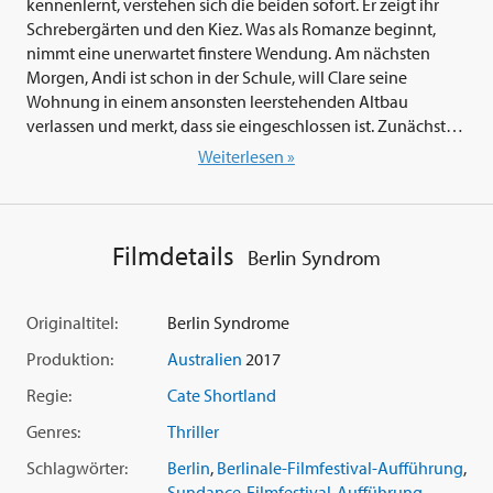
kennenlernt, verstehen sich die beiden sofort. Er zeigt ihr
Schrebergärten und den Kiez. Was als Romanze beginnt,
nimmt eine unerwartet finstere Wendung. Am nächsten
Morgen, Andi ist schon in der Schule, will Clare seine
Wohnung in einem ansonsten leerstehenden Altbau
verlassen und merkt, dass sie eingeschlossen ist. Zunächst
glaubt sie an ein Versehen. Doch Andi hat nicht vor, sie
Weiterlesen »
jemals wieder gehen zu lassen...
Mit 'Berlin Syndrom' (2017) ist
Cate Shortland
(siehe zuvor
'Somersault - Wie Parfum in der Luft' 2004 und 'Lore' 2012)
Filmdetails
Berlin Syndrom
erneut das beeindruckende Porträt einer weiblichen
Selbstfindung gelungen. Basierend auf dem gleichnamigen
Bestseller von Melanie Joosten sprengt 'Berlin Syndrom'
Originaltitel:
Berlin Syndrome
gängige Suspense-Konventionen und erzählt die
Produktion:
Australien
2017
Geschichte einer jungen Berlin-Touristin, die sich erst durch
eine schier ausweglos erscheinende Extremsituation ihrer
Regie:
Cate Shortland
eigenen Kraft zu besinnen lernt. "Mich interessieren
Genres:
Thriller
Charaktere in Extremsituationen und ihre Veränderungen",
sagt Shortland. "Da ist Andi, der die einzelnen Teile seines
Schlagwörter:
Berlin
,
Berlinale-Filmfestival-Aufführung
,
Lebens in so klare Schubladen teilen kann, dass alles so
Sundance-Filmfestival-Aufführung
,