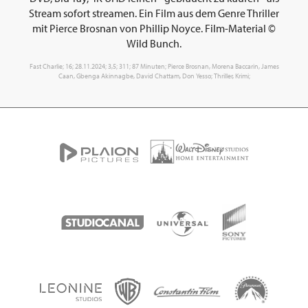
Stream sofort streamen. Ein Film aus dem Genre Thriller
mit Pierce Brosnan von Phillip Noyce. Film-Material ©
Wild Bunch.
Fast Charlie; 16; 28.11.2024; 3,5; 311; 87 Minuten; Pierce Brosnan, Morena Baccarin, James
Caan, Gbenga Akinnagbe, David Chattam, Don Yesso; Thriller, Krimi;