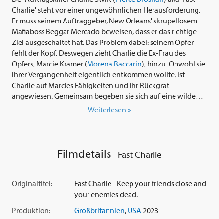
Charlie' steht vor einer ungewöhnlichen Herausforderung.
Er muss seinem Auftraggeber, New Orleans' skrupellosem
Mafiaboss Beggar Mercado beweisen, dass er das richtige
Ziel ausgeschaltet hat. Das Problem dabei: seinem Opfer
fehlt der Kopf. Deswegen zieht Charlie die Ex-Frau des
Opfers, Marcie Kramer (
Morena Baccarin
), hinzu. Obwohl sie
ihrer Vergangenheit eigentlich entkommen wollte, ist
Charlie auf Marcies Fähigkeiten und ihr Rückgrat
angewiesen. Gemeinsam begeben sie sich auf eine wilde
Vergeltungsmission, um das Vermächtnis von Charlies
Weiterlesen »
bestem Freund und Mentor Stan Mullins (
James Caan
) zu
schützen und gleichzeitig Beggar (
Gbenga Akinnagbe
) und
seine gesamte Organisation zu Fall zu bringen - während sie
dabei selbst zur Zielscheibe werden...
Filmdetails
Fast Charlie
'Fast Charlie' (2023), ein rasanter und actiongeladener
Revenge-Thriller mit 'James Bond 007' Star
Pierce Brosnan
Originaltitel:
Fast Charlie - Keep your friends close and
von renommierten Regisseur
Phillip Noyce
('Long Walk
your enemies dead.
Home', 'Das Kartell', 'Salt') und Franchise-Action-
Produktion:
Großbritannien
,
USA
2023
Drehbuchautor Richard Wenk ('The Equalizer', 'Jack Reacher',