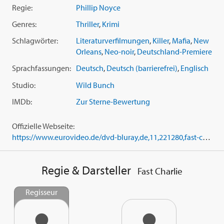
'The Expendables 2'). Basierend auf Victor Gischlers Roman
Regie:
Phillip Noyce
'Gun Monkeys'.
Genres:
Thriller
,
Krimi
Schlagwörter:
Literaturverfilmungen
,
Killer
,
Mafia
,
New
Orleans
,
Neo-noir
,
Deutschland-Premiere
Sprachfassungen:
Deutsch
,
Deutsch (barrierefrei)
,
Englisch
Studio:
Wild Bunch
IMDb:
Zur Sterne-Bewertung
Offizielle Webseite:
https://www.eurovideo.de/dvd-bluray,de,11,221280,fast-charlie,tv-kino-film.html
Regie & Darsteller
Fast Charlie
Regisseur