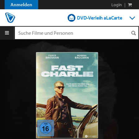
Anmelden
Login
|
DVD-Verleih aLaCarte
DVD-Verleih im Abo
Streamen
Shop
Blog