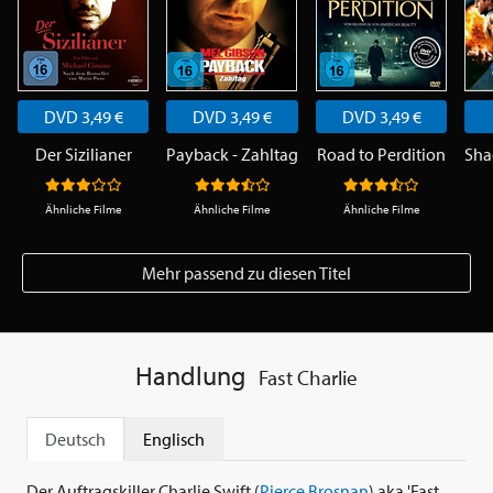
DVD 3,49 €
DVD 3,49 €
DVD 3,49 €
Der Sizilianer
Payback - Zahltag
Road to Perdition
Sha
Ähnliche Filme
Ähnliche Filme
Ähnliche Filme
Mehr passend zu diesen Titel
Handlung
Fast Charlie
Deutsch
Englisch
Der Auftragskiller Charlie Swift (
Pierce Brosnan
) aka 'Fast