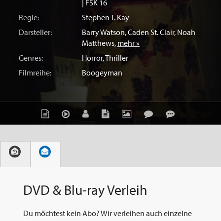
| FSK 16
Regie:
Stephen T. Kay
Darsteller:
Barry Watson
,
Caden St. Clair
,
Noah
Matthews
,
mehr »
Genres:
Horror
,
Thriller
Filmreihe:
Boogeyman
DVD & Blu-ray Verleih
Du möchtest kein Abo? Wir verleihen auch einzelne