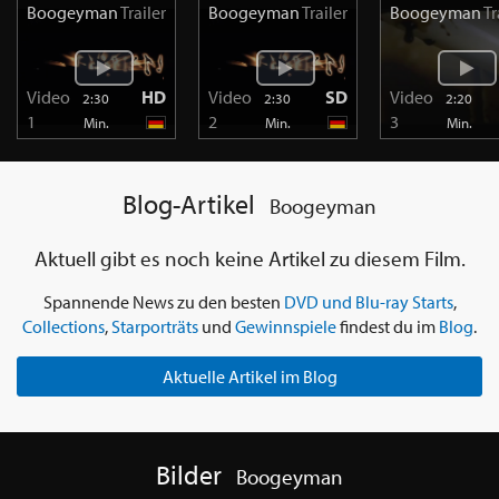
Boogeyman
Trailer
Boogeyman
Trailer
Boogeyman
Tr
Video
HD
Video
SD
Video
2:30
2:30
2:20
1
2
3
Min.
Min.
Min.
Blog-Artikel
Boogeyman
Aktuell gibt es noch keine Artikel zu diesem Film.
Spannende News zu den besten
DVD und Blu-ray Starts
,
Collections
,
Starporträts
und
Gewinnspiele
findest du im
Blog
.
Aktuelle Artikel im Blog
Bilder
Boogeyman