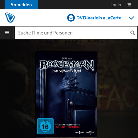
Anmelden
Login
|
DVD-Verleih aLaCarte
DVD-Verleih im Abo
Streamen
Shop
Blog