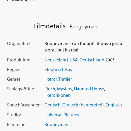
Filmdetails
Boogeyman
Originaltitel:
Boogeyman - You thought it was a just a
story... but it's real.
Produktion:
Neuseeland
,
USA
,
Deutschland
2005
Regie:
Stephen T. Kay
Genres:
Horror
,
Thriller
Schlagwörter:
Fluch
,
Mystery
,
Haunted House
,
Horrorikonen
Sprachfassungen:
Deutsch
,
Deutsch (barrierefrei)
,
Englisch
Studio:
Universal Pictures
Filmreihe:
Boogeyman