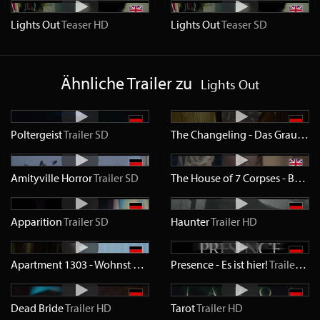
Lights Out
Teaser
HD
Lights Out
Teaser
SD
Ähnliche Trailer zu
Lights Out
Poltergeist
Trailer
SD
The Changeling - Das Grauen
Tr
Amityville Horror
Trailer
SD
The House of 7 Corpses - Beschwörung
Apparition
Trailer
SD
Haunter
Trailer
HD
Apartment 1303 - Wohnst du noch, oder stirbst du schon?
Presence - Es ist hier!
Trailer
Trailer
HD
Dead Bride
Trailer
HD
Tarot
Trailer
HD