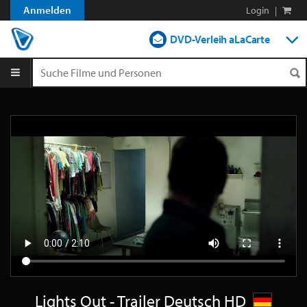
Anmelden
Login
|
DVD-Verleih aLaCarte
DVD-Verleih im Abo
Streamen
Shop
Blog
Lights Out - Trailer Deutsch HD