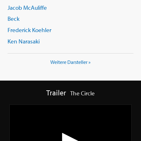
Jacob McAuliffe
Beck
Frederick Koehler
Ken Narasaki
Weitere Darsteller »
Trailer
The Circle