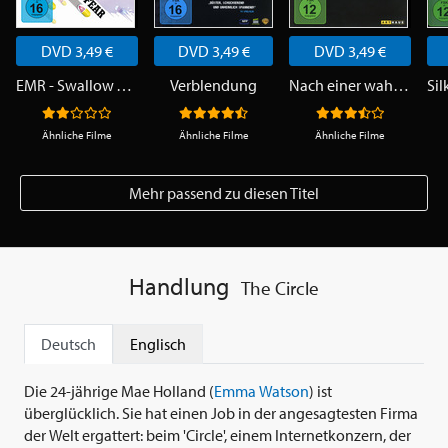
DVD 3,49 €
DVD 3,49 €
DVD 3,49 €
EMR - Swallow Your Fear
Verblendung
Nach einer wahren Geschichte
Ähnliche Filme
Ähnliche Filme
Ähnliche Filme
Mehr passend zu diesen Titel
Handlung
The Circle
Deutsch
Englisch
Die 24-jährige Mae Holland (
Emma Watson
) ist
überglücklich. Sie hat einen Job in der angesagtesten Firma
der Welt ergattert: beim 'Circle', einem Internetkonzern, der