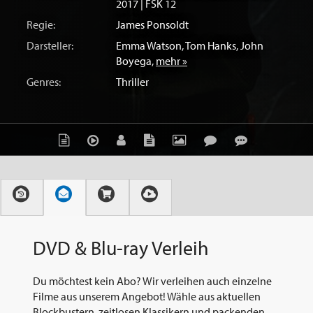
2017 | FSK 12
Regie:
James Ponsoldt
Darsteller:
Emma Watson
,
Tom Hanks
,
John
Boyega
,
mehr »
Genres:
Thriller
DVD & Blu-ray Verleih
Du möchtest kein Abo? Wir verleihen auch einzelne
Filme aus unserem Angebot! Wähle aus aktuellen
Blockbustern, zeitlosen Klassikern und packenden