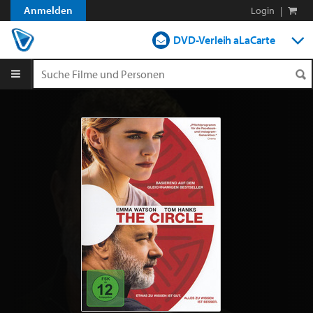
Anmelden
Login
|
DVD-Verleih aLaCarte
DVD-Verleih im Abo
Streamen
Shop
Blog