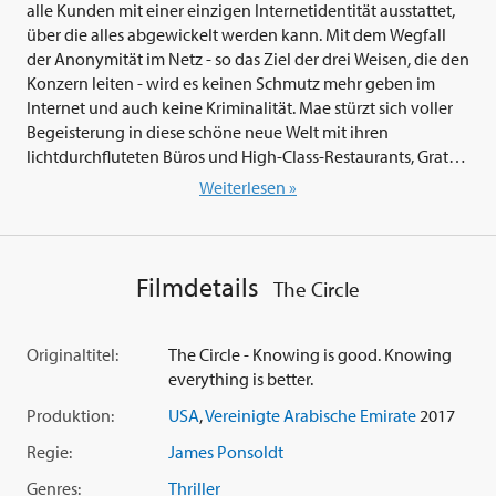
alle Kunden mit einer einzigen Internetidentität ausstattet,
über die alles abgewickelt werden kann. Mit dem Wegfall
der Anonymität im Netz - so das Ziel der drei Weisen, die den
Konzern leiten - wird es keinen Schmutz mehr geben im
Internet und auch keine Kriminalität. Mae stürzt sich voller
Begeisterung in diese schöne neue Welt mit ihren
lichtdurchfluteten Büros und High-Class-Restaurants, Gratis-
Konzerten und coolen Partys. Sie wird zur
Weiterlesen »
Vorzeigemitarbeiterin und treibt den Wahn, alles müsse
transparent sein, auf die Spitze. Doch eine Begegnung mit
dem mysteriösen Kollegen Bailey (
Tom Hanks
) ändert alles...
Filmdetails
The Circle
'The Circle - Der Kreis' (2017) entführt uns Zuschauer in ein
allmächtiges Unternehmen, aus dem es kein Entrinnen gibt.
Dave Eggers ('Ein Hologramm für den König')
Originaltitel:
The Circle - Knowing is good. Knowing
aufsehenerregender Bestsellerroman und Abrechnung mit
everything is better.
dem Internetzeitalter wurde für die Kinoleinwand adaptiert.
Produktion:
USA
,
Vereinigte Arabische Emirate
2017
Huxleys 'Schöne neue Welt' reloaded: 'the Circle' ist ein
packender Thriller über eine bestürzend nahe Zukunft, in
Regie:
James Ponsoldt
der ein jeder ohne Privatsphäre ist, vollständig
Genres:
Thriller