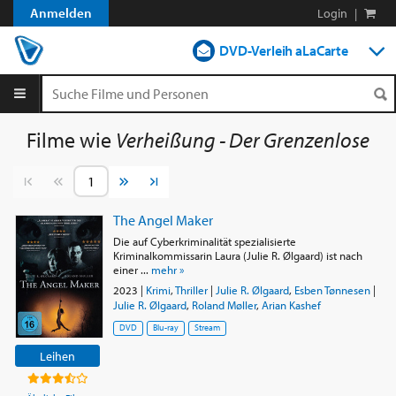
Anmelden
Login
|
DVD-Verleih aLaCarte
DVD-Verleih im Abo
Streamen
Filme wie
Verheißung - Der Grenzenlose
Shop
Vorherige Seite
Nächste Seite
Blog
The Angel Maker
Die auf Cyberkriminalität spezialisierte
Kriminalkommissarin Laura (Julie R. Ølgaard) ist nach
einer ...
mehr »
2023
|
Krimi
,
Thriller
|
Julie R. Ølgaard
,
Esben Tønnesen
|
Julie R. Ølgaard
,
Roland Møller
,
Arian Kashef
DVD
Blu-ray
Stream
Leihen