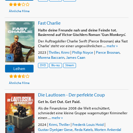
Ähnliche Filme
Fast Charlie
Halte deine Freunde nah und deine Feinde tot.
Basierend auf Victor Gischlers Roman 'Gun Monkeys'.
Der Auftragskiller Charlie Swift (Pierce Brosnan) aka 'Fast
Charlie' steht vor einer ungewöhnlichen ...
mehr »
2023
|
Thriller
,
Krimi
|
Phillip Noyce
|
Pierce Brosnan
,
Morena Baccarin
,
James Caan
DVD
Blu-ray
Stream
Leihen
Ähnliche Filme
Die Lautlosen - Der perfekte Coup
Get In. Get Out. Get Paid.
Als die Finanzkrise 2008 die Welt erschüttert,
schmiedet eine kleine Gruppe wagemutiger Krimineller
einen ...
mehr »
2024
|
Krimi
,
Thriller
|
Frederik Louis Hviid
|
Gustav Dyekjær Giese
,
Reda Kateb
,
Morten Ankerdal