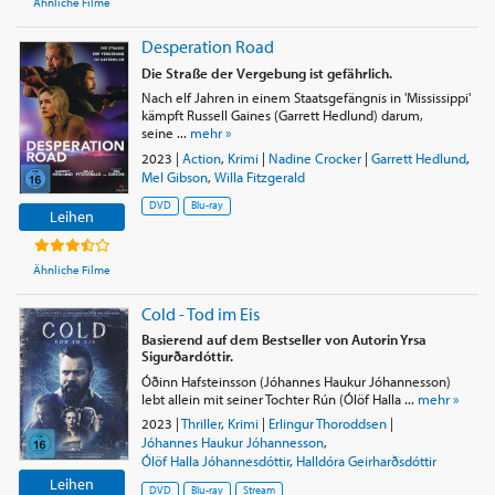
Ähnliche Filme
Desperation Road
Die Straße der Vergebung ist gefährlich.
Nach elf Jahren in einem Staatsgefängnis in 'Mississippi'
kämpft Russell Gaines (Garrett Hedlund) darum,
seine ...
mehr »
2023
|
Action
,
Krimi
|
Nadine Crocker
|
Garrett Hedlund
,
Mel Gibson
,
Willa Fitzgerald
DVD
Blu-ray
Leihen
Ähnliche Filme
Cold - Tod im Eis
Basierend auf dem Bestseller von Autorin Yrsa
Sigurðardóttir.
Óðinn Hafsteinsson (Jóhannes Haukur Jóhannesson)
lebt allein mit seiner Tochter Rún (Ólöf Halla ...
mehr »
2023
|
Thriller
,
Krimi
|
Erlingur Thoroddsen
|
Jóhannes Haukur Jóhannesson
,
Ólöf Halla Jóhannesdóttir
,
Halldóra Geirharðsdóttir
Leihen
DVD
Blu-ray
Stream