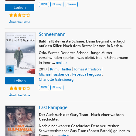
DVD
Blu-ray
Stream
Leihen
Ähnliche Filme
Schneemann
Bald fällt der erste Schnee. Dann beginnt die Jagd
auf den Killer. Nach dem Bestseller von Jo Nesbø.
Oslo. Winter. Der erste Schnee. Junge Mütter
verschwinden spurlos - was bleibt, ist ein Schneemann
in ihren ...
mehr »
2017
|
Krimi
,
Thriller
|
Tomas Alfredson
|
Michael Fassbender
,
Rebecca Ferguson
,
Charlotte Gainsbourg
Leihen
DVD
Blu-ray
Ähnliche Filme
Last Rampage
Der Ausbruch des Gary Tison - Nach einer wahren
Geschichte.
Nach einer wahren Geschichte: Dem verurteilten
Schwerverbrecher Gary Tison (Robert Patrick) gelingt im
Sommer ...
mehr »