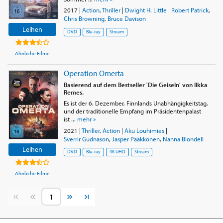
2017
|
Action
,
Thriller
|
Dwight H. Little
|
Robert Patrick
,
Chris Browning
,
Bruce Davison
Leihen
DVD
Blu-ray
Stream
Ähnliche Filme
Operation Omerta
Basierend auf dem Bestseller 'Die Geiseln' von Ilkka
Remes.
Es ist der 6. Dezember, Finnlands Unabhängigkeitstag,
und der traditionelle Empfang im Präsidentenpalast
ist ...
mehr »
2021
|
Thriller
,
Action
|
Aku Louhimies
|
Sverrir Gudnason
,
Jasper Pääkkönen
,
Nanna Blondell
Leihen
DVD
Blu-ray
4K UHD
Stream
Ähnliche Filme
Vorherige Seite
Nächste Seite