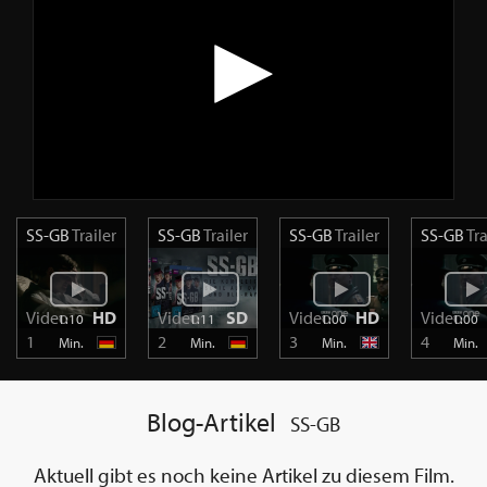
SS-GB
Trailer
SS-GB
Trailer
SS-GB
Trailer
SS-GB
Tra
Video
HD
Video
SD
Video
HD
Video
1:10
1:11
1:00
1:00
1
2
3
4
Min.
Min.
Min.
Min.
Blog-Artikel
SS-GB
Aktuell gibt es noch keine Artikel zu diesem Film.