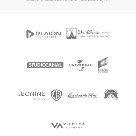
McNeill, Adam Ganne, Alexander Devrient; Serie, Thriller, Kriegsfilm;