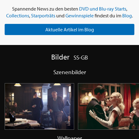
Spannende News zu den besten
DVD und Blu-ray Starts
,
Collections
,
Starporträts
und
Gewinnspiele
findest du im
Blog
.
Aktuelle Artikel im Blog
Bilder
SS-GB
Szenenbilder
Wallpaper