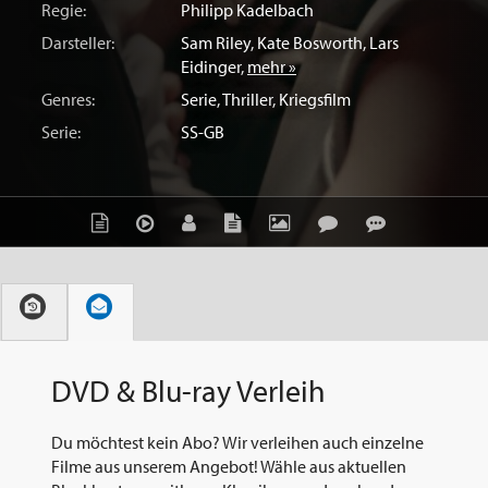
Regie:
Philipp Kadelbach
Darsteller:
Sam Riley
,
Kate Bosworth
,
Lars
Eidinger
,
mehr »
Genres:
Serie
,
Thriller
,
Kriegsfilm
Serie:
SS-GB
DVD & Blu-ray Verleih
Du möchtest kein Abo? Wir verleihen auch einzelne
Filme aus unserem Angebot! Wähle aus aktuellen