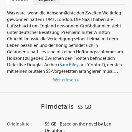
Was wäre, wenn die Achsenmächte den Zweiten Weltkrieg
gewonnen hätten? 1941, London. Die Nazis haben die
Luftschlacht um England gewonnen. Großbritannien steht
unter deutscher Besatzung. Premierminister Winston
Churchill musste die Verteidigung seiner Heimat mit dem
Leben bezahlen und der König befindet sich in
Gefangenschaft - es scheint keinen Hoffnungsschimmer am
Horizont zu geben. Zwischen den Fronten befindet sich
Detective Douglas Archer (
Sam Riley
aus 'Control'), der sich
mit seinen brutalen SS-Vorgesetzten arrangieren muss,
während sich der britische Widerstand neu organisiert. Als
Weiterlesen »
Archer einen Mordfall untersucht, der offenbar in
Verbindung mit Geschäften auf dem Schwarzmarkt steht,
ahnt er noch nicht, in welches Wespennet er gestochen hat.
Und schon bald befindet er sich in einem gefährlichen
Filmdetails
SS-GB
Komplott wieder...
Unter der Regie von
Philipp Kadelbach
(siehe 'Hindenburg'
Originaltitel:
SS-GB - Based on the novel by Len
und 'Unsere Mütter, unsere Väter') und mit einer
Deighton.