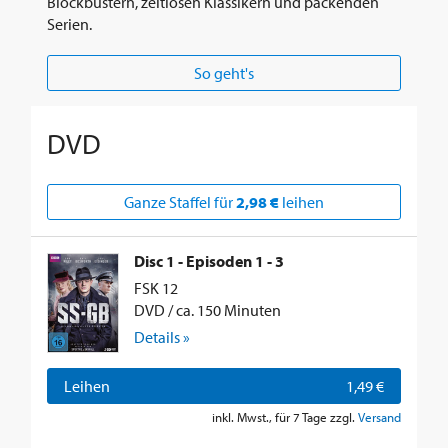
Blockbustern, zeitlosen Klassikern und packenden
Serien.
So geht's
DVD
Ganze Staffel für
2,98 €
leihen
Disc 1 - Episoden 1 - 3
FSK 12
DVD / ca. 150 Minuten
Details »
Leihen
1,49 €
inkl. Mwst., für 7 Tage zzgl.
Versand