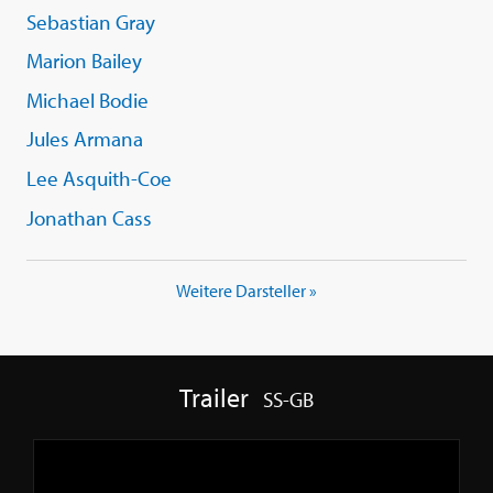
Sebastian Gray
Marion Bailey
Michael Bodie
Jules Armana
Lee Asquith-Coe
Jonathan Cass
Weitere Darsteller »
Trailer
SS-GB