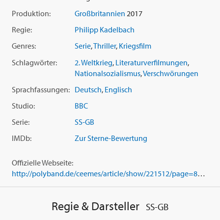
Starbesetzung um
Sam Riley
(aus 'Das finstere Tal' und
Produktion:
Großbritannien
2017
'Control'),
Kate Bosworth
('Superman Returns') sowie
Lars
Eidinger
zeichnet diese sechsteilige BBC-Serie nach dem
Regie:
Philipp Kadelbach
Roman von Len Deighton im Stil eines dystopischen
Genres:
Serie
,
Thriller
,
Kriegsfilm
Historienthrillers das Bild einer alternativen Vergangenheit.
Schlagwörter:
2. Weltkrieg
,
Literaturverfilmungen
,
Episoden:
Nationalsozialismus
,
Verschwörungen
Sprachfassungen:
Deutsch
,
Englisch
01. Besuch aus Berlin
02. Der Widerstand
Studio:
BBC
03. Grosse Pläne
Serie:
SS-GB
04. Ein enger Vertrauter
05. Der König
IMDb:
Zur Sterne-Bewertung
06. Abrechnung
Offizielle Webseite:
http://polyband.de/ceemes/article/show/221512/page=827/layout=poly_dvd_bluray_main_public
Regie & Darsteller
SS-GB