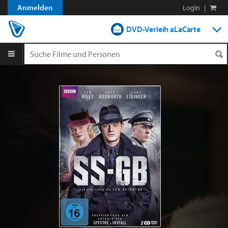
Anmelden
Login
|
DVD-Verleih aLaCarte
DVD-Verleih im Abo
Streamen
Shop
Blog