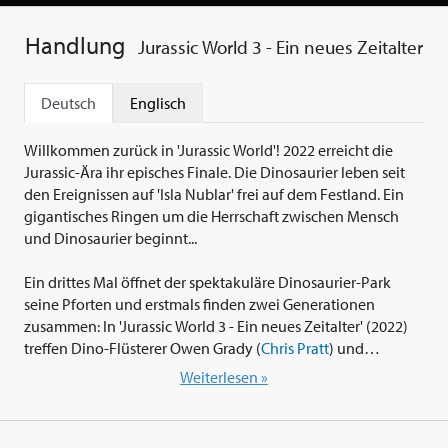
Handlung
Jurassic World 3 - Ein neues Zeitalter
Deutsch
Englisch
Willkommen zurück in 'Jurassic World'! 2022 erreicht die
Jurassic-Ära ihr episches Finale. Die Dinosaurier leben seit
den Ereignissen auf 'Isla Nublar' frei auf dem Festland. Ein
gigantisches Ringen um die Herrschaft zwischen Mensch
und Dinosaurier beginnt...
Ein drittes Mal öffnet der spektakuläre Dinosaurier-Park
seine Pforten und erstmals finden zwei Generationen
zusammen: In 'Jurassic World 3 - Ein neues Zeitalter' (2022)
treffen Dino-Flüsterer Owen Grady (
Chris Pratt
) und
Parkleiterin Claire Dearing (
Bryce Dallas Howard
) auf Oscar-
Weiterlesen »
Preisträgerin
Laura Dern
als Ellie Sattler,
Sam Neill
als Alan
Grant und
Jeff Goldblum
als Ian Malcolm. Zusammen
begeben sie sich auf eine abenteuerliche, rasante und