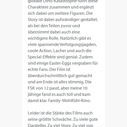
globale Dino-Katastrophe führt diese
Charaktere zusammen und ergänzt
sich dabei um weitere Figuren. Die
Story ist dabei aufwändiger gestaltet,
als bei den Teilen zuvor und
übernimmt dabei auch eine
wichtigere Rolle. Natürlich gibt es
viele spannende Verfolgungsjagden,
coole Action, Lacher und auch die
Special-Effekte sind genial. Zudem
sind einige Easter-Eggs vergraben für
echte Fans. Der Film ist
überdurchschnittlich gut gemacht
und am Ende ist alles stimmig. Die
FSK von 12 passt, aber meine 10
jährige fand es auch toll und kam
damit klar. Family-Wohlfühl-Kino.
Leider ist die Stärke des Films auch
seine größte Schwäche. Zu viele gute
Darsteller. Zu viel Story. Zu viel von