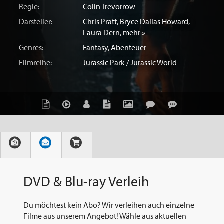
Regie:
Colin Trevorrow
Darsteller:
Chris Pratt
,
Bryce Dallas Howard
,
Laura Dern
,
mehr »
Genres:
Fantasy
,
Abenteuer
Filmreihe:
Jurassic Park / Jurassic World
DVD & Blu-ray Verleih
Du möchtest kein Abo? Wir verleihen auch einzelne
Filme aus unserem Angebot! Wähle aus aktuellen