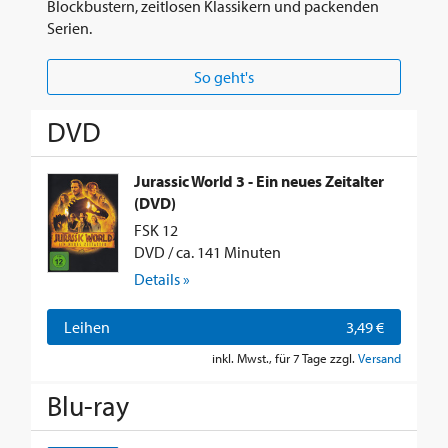
Blockbustern, zeitlosen Klassikern und packenden
Serien.
So geht's
DVD
Jurassic World 3 - Ein neues Zeitalter
(DVD)
FSK 12
DVD / ca. 141 Minuten
Details »
Leihen
3,49 €
inkl. Mwst., für 7 Tage zzgl.
Versand
Blu-ray