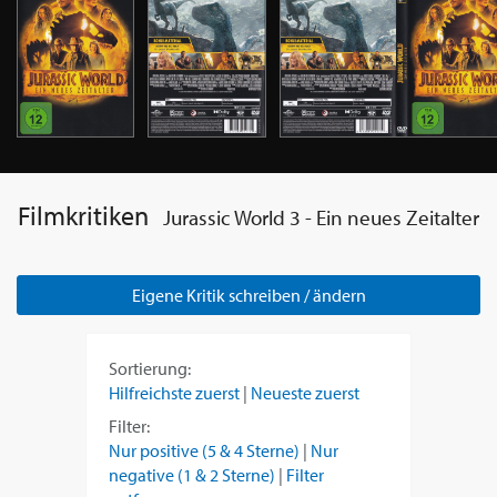
Filmkritiken
Jurassic World 3 - Ein neues Zeitalter
Eigene Kritik schreiben / ändern
Sortierung:
Hilfreichste zuerst
|
Neueste zuerst
Filter:
Nur positive (5 & 4 Sterne)
|
Nur
negative (1 & 2 Sterne)
|
Filter