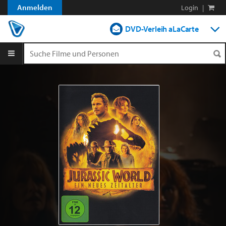
Anmelden
Login
|
DVD-Verleih aLaCarte
DVD-Verleih im Abo
Streamen
Shop
Blog