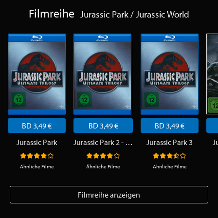
Filmreihe
Jurassic Park / Jurassic World
BD 3,49 €
BD 3,49 €
BD 3,49 €
Jurassic Park
Jurassic Park 2 - Die vergessene Welt
Jurassic Park 3
J
Ähnliche Filme
Ähnliche Filme
Ähnliche Filme
Filmreihe anzeigen