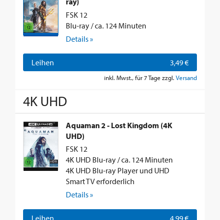
ray)
FSK 12
Blu-ray / ca. 124 Minuten
Details »
Leihen
3,49 €
inkl. Mwst., für 7 Tage zzgl.
Versand
4K UHD
Aquaman 2 - Lost Kingdom (4K
UHD)
FSK 12
4K UHD Blu-ray / ca. 124 Minuten
4K UHD Blu-ray Player und UHD
Smart TV erforderlich
Details »
Leihen
4,99 €