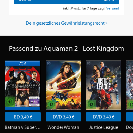
inkl. Mwst., für 7 Tage zzgl.
Versand
Dein gesetzliches Gewährleistungsrecht »
Passend zu Aquaman 2 - Lost Kingdom
BD 3,49 €
DVD 3,49 €
DVD 3,49 €
Batman v Superman
Wonder Woman
Justice League