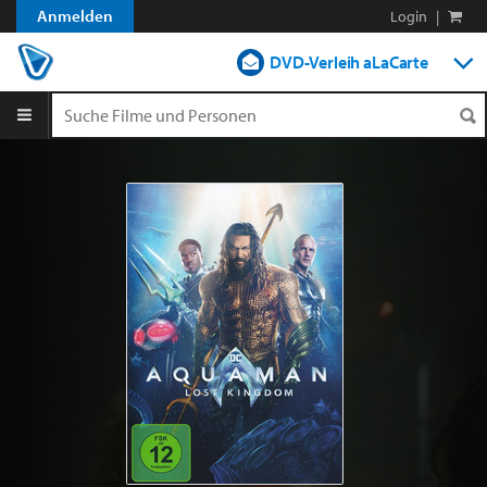
Anmelden
Login
|
DVD-Verleih aLaCarte
DVD-Verleih im Abo
Streamen
Shop
Blog