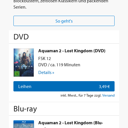
Blockbustern, zeitlosen Klassikern und packenden
Serien.
So geht's
DVD
Aquaman 2 - Lost Kingdom (DVD)
FSK 12
DVD / ca. 119 Minuten
Details »
Leihen
3,49 €
inkl. Mwst., für 7 Tage zzgl.
Versand
Blu-ray
Aquaman 2 - Lost Kingdom (Blu-