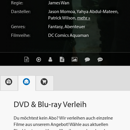
Regie:
James Wan
Darsteller:
Jason Momoa
,
Yahya Abdul-Mateen
,
Patrick Wilson
,
mehr »
Genres:
Fantasy
,
Abenteuer
Filmreihe:
DC Comics Aquaman
DVD & Blu-ray Verleih
Du möchtest kein Abo? Wir verleihen auch einzelne
Filme aus unserem Angebot! Wähle aus aktuellen