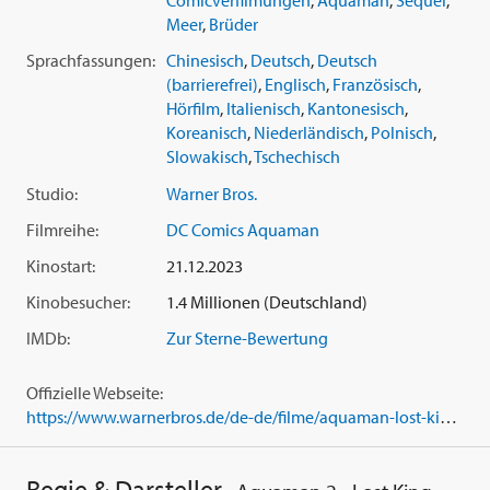
Comicverfilmungen
,
Aquaman
,
Sequel
,
21. März 2024.
Meer
,
Brüder
Sprachfassungen:
Chinesisch
,
Deutsch
,
Deutsch
(barrierefrei)
,
Englisch
,
Französisch
,
Hörfilm
,
Italienisch
,
Kantonesisch
,
Koreanisch
,
Niederländisch
,
Polnisch
,
Slowakisch
,
Tschechisch
Studio:
Warner Bros.
Filmreihe:
DC Comics Aquaman
Kinostart:
21.12.2023
Kinobesucher:
1.4 Millionen (Deutschland)
IMDb:
Zur Sterne-Bewertung
Offizielle Webseite:
https://www.warnerbros.de/de-de/filme/aquaman-lost-kingdom
Regie & Darsteller