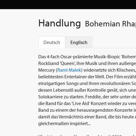
Handlung
Bohemian Rha
Deutsch
Englisch
Das 4-fach Oscar-prämierte Musik-Biopic 'Bohemi
Rockband 'Queen', ihre Musik und ihren außerg
Mercury (
Rami Malek
) widersetzte sich Klische
beliebtesten Entertainer der Welt. Der Film erz
einzigartigen Songs und ihren revolutionären Sou
dessen Lebensstil außer Kontrolle gerät, sich 
Solokarriere zu starten. Freddie, der sehr unter d
die Band für das 'Live Aid' Konzert wieder zu ver
Band zu einem der herausragendsten Konzerte in
damit das Vermächtnis einer Band, die bis heute
gleichermaßen inspiriert...