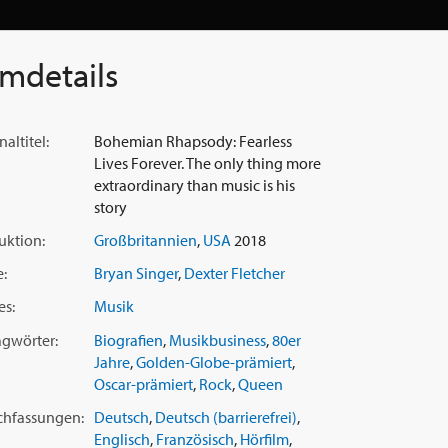
lmdetails
naltitel:
Bohemian Rhapsody: Fearless
Lives Forever. The only thing more
extraordinary than music is his
story
uktion:
Großbritannien
,
USA
2018
e:
Bryan Singer
,
Dexter Fletcher
es:
Musik
agwörter:
Biografien
,
Musikbusiness
,
80er
Jahre
,
Golden-Globe-prämiert
,
Oscar-prämiert
,
Rock
,
Queen
chfassungen:
Deutsch
,
Deutsch (barrierefrei)
,
Englisch
,
Französisch
,
Hörfilm
,