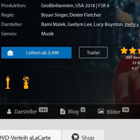
Produktion:
Großbritannien
,
USA
2018 | FSK 6
Regie:
Bryan Singer
,
Dexter Fletcher
Darsteller:
Rami Malek
,
Gwilym Lee
,
Lucy Boynton
,
mehr »
Genres:
Musik
Leihen ab 3,49€
Trailer
889 Be
33 K
4.37
36
141
9
Darsteller
Blog
Bilder
DVD-Verleih
aLaCarte
Shop