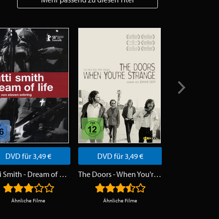
DVD für 3,49 €
DVD für 3,49 €
DVD für 3
Patti Smith - Dream of Life
The Doors - When You're Strange
Status Quo - 
Ähnliche Filme
Ähnliche Filme
Ähnliche F