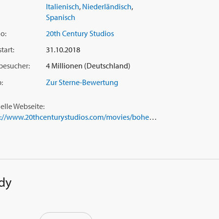
Italienisch
,
Niederländisch
,
Spanisch
o:
20th Century Studios
tart:
31.10.2018
besucher:
4 Millionen (Deutschland)
:
Zur Sterne-Bewertung
ielle Webseite:
https://www.20thcenturystudios.com/movies/bohemian-rhapsody
dy