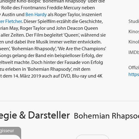
ekündigte Kino-Biopic 'Bohemian Rhapsody' über die
r Rolle des Frontmanns Freddie Mercury neben
y Austin und
Ben Hardy
als Roger Taylor, inszeniert
er Fletcher
. Dieser Spielfilm erzählt die Geschichte,
Studi
Brian May, Roger Taylor und John Deacon Queen
Kinos
ler Zeiten. Der Film begleitet 'Queen', während sie
ren und dabei ihre Musik immer weiter entwickeln.
Kino
ueen', 'Bohemian Rhapsody', 'We Are the Champions'
IMDb
ongs gelang der Band ein beispielloser Erfolg, der
eltweit machte. Doch hinter der Fassade von Erfolg
Offiz
, zu erleben in 'Bohemian Rhapsody', mit dem
it dem 14. März 2019 auch auf DVD, Blu-ray und 4K
egie & Darsteller
Bohemian Rhapso
gisseur