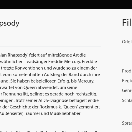
Fi
psody
Origi
an Rhapsody' feiert auf mitreißende Art die
ewöhnlichen Leadsänger Freddie Mercury. Freddie
es, trotzte Konventionen und wurde so zu einem der
Prod
ählt vom kometenhaften Aufstieg der Band durch ihre
Regi
nd. Sie haben beispiellosen Erfolg, bis Mercury,
unerwartet von Queen abwendet, um seine
Genr
er Trennung litt, gelingt es gerade noch rechtzeitig,
Schl
einigen. Trotz seiner AIDS-Diagnose beflügelt er die
 der Geschichte der Rockmusik. 'Queen' zementiert
 Außenseiter, Träumer und Musikliebhaber
Spra