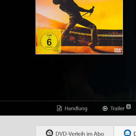
8
Handlung
Trailer
DVD-Verleih im
Abo