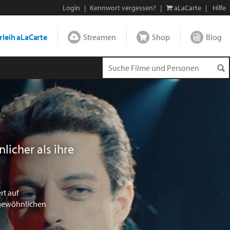
Login
|
Kennwort vergessen?
|
aLaCarte
|
Hilfe
leih aLaCarte
Streamen
Shop
Blog
icher als ihre
rt auf
rgewöhnlichen