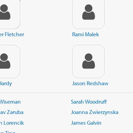
r Fletcher
Rami Malek
Hardy
Jason Redshaw
 Wiseman
Sarah Woodruff
lav Zaruba
Joanna Zwierzynska
n Lorencik
James Galvin