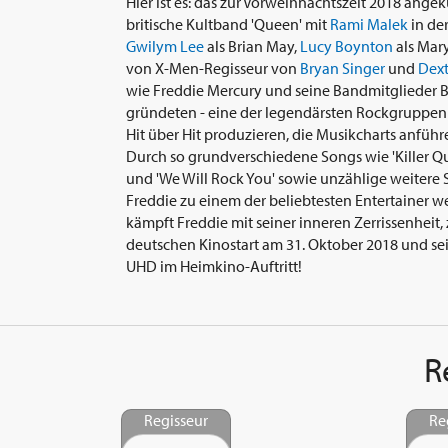
Hier ist es: das zur Vorweihnachtszeit 2018 ang
britische Kultband 'Queen' mit
Rami Malek
in de
Gwilym Lee
als Brian May,
Lucy Boynton
als Mar
von X-Men-Regisseur von
Bryan Singer
und
Dext
wie Freddie Mercury und seine Bandmitglieder 
gründeten - eine der legendärsten Rockgruppen al
Hit über Hit produzieren, die Musikcharts anfüh
Durch so grundverschiedene Songs wie 'Killer Q
und 'We Will Rock You' sowie unzählige weitere S
Freddie zu einem der beliebtesten Entertainer w
kämpft Freddie mit seiner inneren Zerrissenheit
deutschen Kinostart am 31. Oktober 2018 und se
UHD im Heimkino-Auftritt!
R
Regisseur
Re