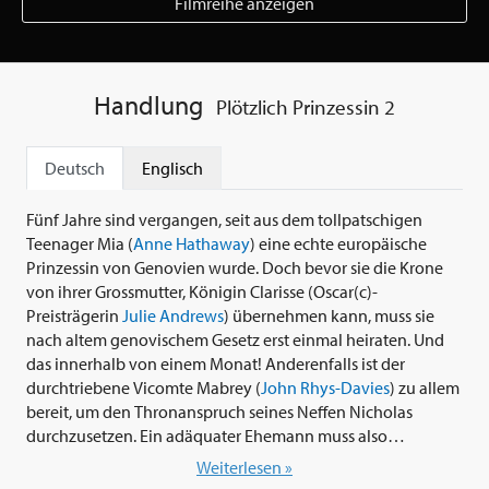
Filmreihe anzeigen
Handlung
Plötzlich Prinzessin 2
Deutsch
Englisch
Fünf Jahre sind vergangen, seit aus dem tollpatschigen
Teenager Mia (
Anne Hathaway
) eine echte europäische
Prinzessin von Genovien wurde. Doch bevor sie die Krone
von ihrer Grossmutter, Königin Clarisse (Oscar(c)-
Preisträgerin
Julie Andrews
) übernehmen kann, muss sie
nach altem genovischem Gesetz erst einmal heiraten. Und
das innerhalb von einem Monat! Anderenfalls ist der
durchtriebene Vicomte Mabrey (
John Rhys-Davies
) zu allem
bereit, um den Thronanspruch seines Neffen Nicholas
durchzusetzen. Ein adäquater Ehemann muss also
schnellstens her! Doch das ist leichter gesagt als getan. Vor
Weiterlesen »
allem, wenn bei der Wahl des Gatten nicht nur ein ganzes