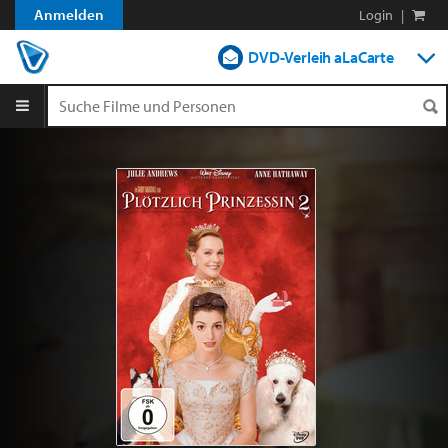
Anmelden
Login
|
DVD-Verleih aLaCarte
DVD-Verleih im Abo
Streamen
Shop
Blog