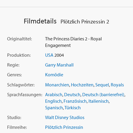
Land zuschaut, sondern plötzlich auch noch Gefühle mit im
Spiel sind...
Filmdetails
Plötzlich Prinzessin 2
Nach dem Kassenschlager 'Plötzlich Prinzessin' schickt
Erfolgsregisseur
Garry Marshall
('Pretty Woman') die
hinreißende
Anne Hathaway
in 'Plötzlich Prinzessin 2'
Originaltitel:
The Princess Diaries 2 - Royal
erneut durch eine wilde Abfolge haarsträubender
Engagement
Abenteuer und aberwitziger Situationen, in einem
Produktion:
USA
2004
Komödien-Highlight mit Gute-Laune-Garantie und einer
echten 'Prinzessin der Herzen'.
Regie:
Garry Marshall
Genres:
Komödie
Schlagwörter:
Monarchien
,
Hochzeiten
,
Sequel
,
Royals
Sprachfassungen:
Arabisch
,
Deutsch
,
Deutsch (barrierefrei)
,
Englisch
,
Französisch
,
Italienisch
,
Spanisch
,
Türkisch
Studio:
Walt Disney Studios
Filmreihe:
Plötzlich Prinzessin