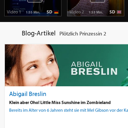
Video 1
SD
Video 2
SD
1:55 Min.
1:53 Min.
Blog-Artikel
Plötzlich Prinzessin 2
Abigail Breslin
Klein aber Oho! Little Miss Sunshine im Zombieland
Bereits im Alter von 6 Jahren steht sie mit Mel Gibson vor der K