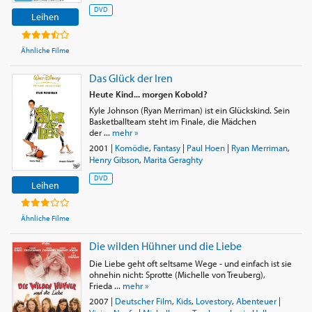
DVD
Leihen
Ähnliche Filme
Das Glück der Iren
Heute Kind... morgen Kobold?
Kyle Johnson (Ryan Merriman) ist ein Glückskind. Sein
Basketballteam steht im Finale, die Mädchen
der ...
mehr »
2001
|
Komödie
,
Fantasy
|
Paul Hoen
|
Ryan Merriman
,
Henry Gibson
,
Marita Geraghty
DVD
Leihen
Ähnliche Filme
Die wilden Hühner und die Liebe
Die Liebe geht oft seltsame Wege - und einfach ist sie
ohnehin nicht: Sprotte (Michelle von Treuberg),
Frieda ...
mehr »
2007
|
Deutscher Film
,
Kids
,
Lovestory
,
Abenteuer
|