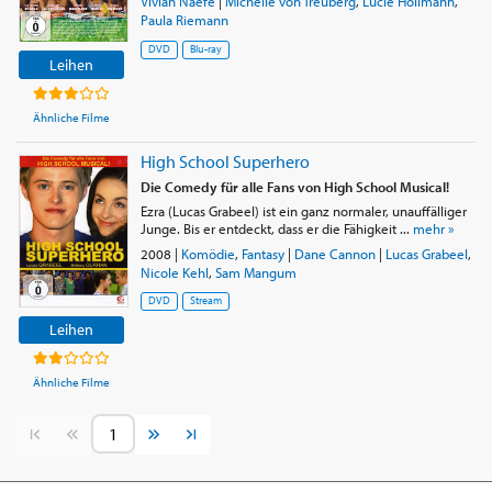
Vivian Naefe
|
Michelle von Treuberg
,
Lucie Hollmann
,
Paula Riemann
DVD
Blu-ray
Leihen
Ähnliche Filme
High School Superhero
Die Comedy für alle Fans von High School Musical!
Ezra (Lucas Grabeel) ist ein ganz normaler, unauffälliger
Junge. Bis er entdeckt, dass er die Fähigkeit ...
mehr »
2008
|
Komödie
,
Fantasy
|
Dane Cannon
|
Lucas Grabeel
,
Nicole Kehl
,
Sam Mangum
DVD
Stream
Leihen
Ähnliche Filme
Vorherige Seite
Nächste Seite