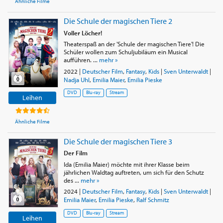
Ähnliche Filme
Die Schule der magischen Tiere 2
Voller Löcher!
Theaterspaß an der 'Schule der magischen Tiere'! Die
Schüler wollen zum Schuljubiläum ein Musical
aufführen. ...
mehr »
2022
|
Deutscher Film
,
Fantasy
,
Kids
|
Sven Unterwaldt
|
Nadja Uhl
,
Emilia Maier
,
Emilia Pieske
DVD
Blu-ray
Stream
Leihen
Ähnliche Filme
Die Schule der magischen Tiere 3
Der Film
Ida (Emilia Maier) möchte mit ihrer Klasse beim
jährlichen Waldtag auftreten, um sich für den Schutz
des ...
mehr »
2024
|
Deutscher Film
,
Fantasy
,
Kids
|
Sven Unterwaldt
|
Emilia Maier
,
Emilia Pieske
,
Ralf Schmitz
DVD
Blu-ray
Stream
Leihen