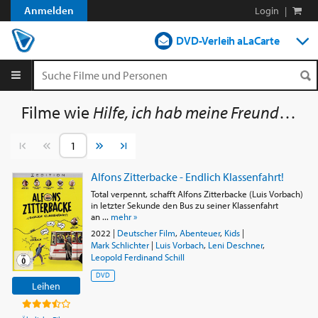
Anmelden
Login
|
DVD-Verleih aLaCarte
DVD-Verleih im Abo
Streamen
Filme wie
Hilfe, ich hab meine Freunde geschrumpft
Shop
Vorherige Seite
Nächste Seite
Blog
Alfons Zitterbacke - Endlich Klassenfahrt!
Total verpennt, schafft Alfons Zitterbacke (Luis Vorbach)
in letzter Sekunde den Bus zu seiner Klassenfahrt
an ...
mehr »
2022
|
Deutscher Film
,
Abenteuer
,
Kids
|
Mark Schlichter
|
Luis Vorbach
,
Leni Deschner
,
Leopold Ferdinand Schill
DVD
Leihen