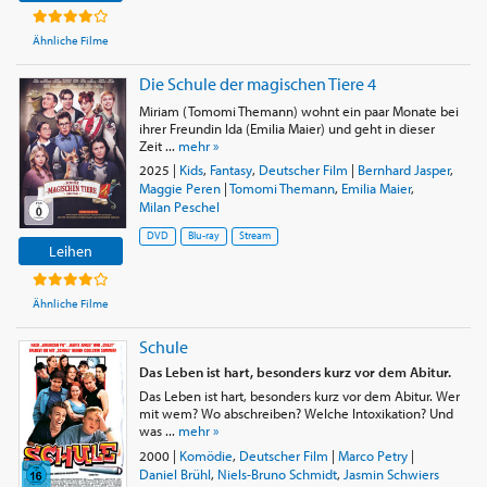
Ähnliche Filme
Die Schule der magischen Tiere 4
Miriam (Tomomi Themann) wohnt ein paar Monate bei
ihrer Freundin Ida (Emilia Maier) und geht in dieser
Zeit ...
mehr »
2025
|
Kids
,
Fantasy
,
Deutscher Film
|
Bernhard Jasper
,
Maggie Peren
|
Tomomi Themann
,
Emilia Maier
,
Milan Peschel
DVD
Blu-ray
Stream
Leihen
Ähnliche Filme
Schule
Das Leben ist hart, besonders kurz vor dem Abitur.
Das Leben ist hart, besonders kurz vor dem Abitur. Wer
mit wem? Wo abschreiben? Welche Intoxikation? Und
was ...
mehr »
2000
|
Komödie
,
Deutscher Film
|
Marco Petry
|
Daniel Brühl
,
Niels-Bruno Schmidt
,
Jasmin Schwiers