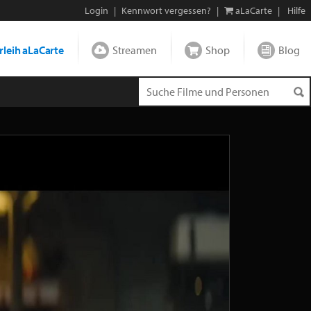
Login
|
Kennwort vergessen?
|
aLaCarte
|
Hilfe
leih aLaCarte
Streamen
Shop
Blog