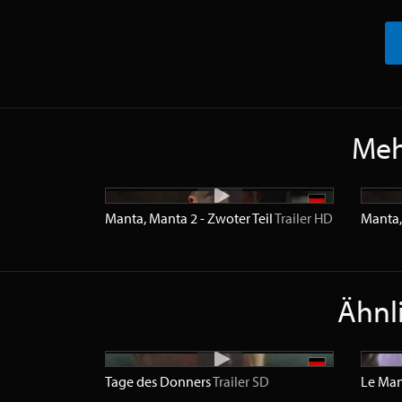
Meh
Manta, Manta 2 - Zwoter Teil
Trailer
HD
Manta,
Ähnli
Tage des Donners
Trailer
SD
Le Ma