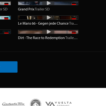
er
SD
Grand Prix
Trailer
SD
Le Mans 66 - Gegen jede Chance
Trailer
HD
Dirt - The Race to Redemption
Trailer
SD
r