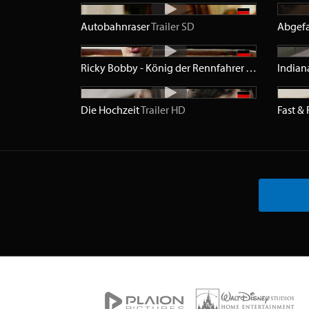
Autobahnraser
Trailer
SD
Abgef
Ricky Bobby - König der Rennfahrer
Trailer
SD
Indian
Die Hochzeit
Trailer
HD
Fast &