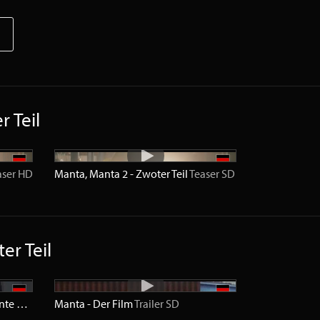
 Teil
aser
HD
Manta, Manta 2 - Zwoter Teil
Teaser
SD
er Teil
Ein toller Käfer in der Rallye Monte Carlo
Trailer
Manta - Der Film
SD
Trailer
SD