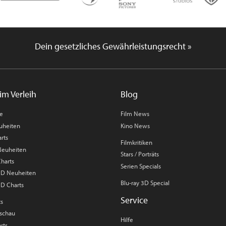
Dein gesetzliches Gewährleistungsrecht »
im Verleih
Blog
me
Film News
uheiten
Kino News
rts
Filmkritiken
 Neuheiten
Stars / Porträts
Charts
Serien Specials
 3D Neuheiten
Blu-ray 3D Special
3D Charts
Service
ts
rschau
Hilfe
rts