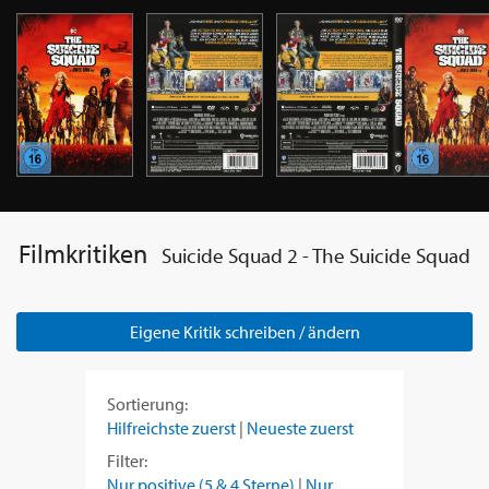
Filmkritiken
Suicide Squad 2 - The Suicide Squad
Eigene Kritik schreiben / ändern
Sortierung:
Hilfreichste zuerst
|
Neueste zuerst
Filter:
Nur positive (5 & 4 Sterne)
|
Nur