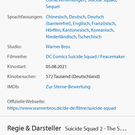
Sequel
Sprachfassungen:
Chinesisch
,
Deutsch
,
Deutsch
(barrierefrei)
,
Englisch
,
Französisch
,
Hörfilm
,
Kantonesisch
,
Koreanisch
,
Niederländisch
,
Tschechisch
Studio:
Warner Bros.
Filmreihe:
DC Comics Suicide Squad / Peacemaker
Kinostart:
05.08.2021
Kinobesucher:
572 Tausend (Deutschland)
IMDb:
Zur Sterne-Bewertung
Offizielle Webseite:
https://www.warnerbros.de/de-de/filme/suicide-squad
Regie & Darsteller
Suicide Squad 2 - The Suicide Squad