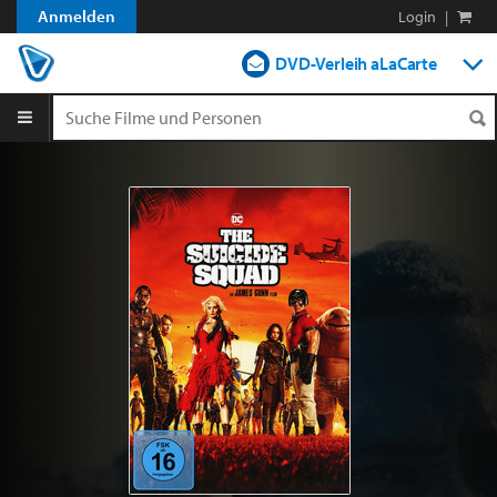
Anmelden
Login
|
DVD-Verleih aLaCarte
DVD-Verleih im Abo
Streamen
Shop
Blog