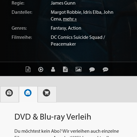
Regie:
James Gunn
Darsteller:
Margot Robbie
,
Idris Elba
,
John
Cena
,
mehr »
Genres:
Fantasy
,
Action
Filmreihe:
DC Comics Suicide Squad /
Peacemaker
DVD & Blu-ray Verleih
Du möchtest kein Abo? Wir verleihen auch einzelne