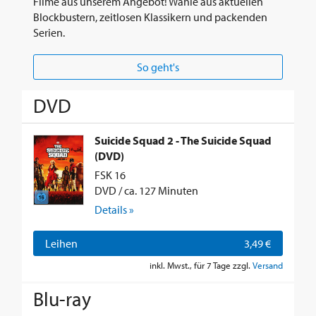
Filme aus unserem Angebot! Wähle aus aktuellen
Blockbustern, zeitlosen Klassikern und packenden
Serien.
So geht's
DVD
Suicide Squad 2 - The Suicide Squad
(DVD)
FSK 16
DVD / ca. 127 Minuten
Details »
Leihen
3,49 €
inkl. Mwst., für 7 Tage zzgl.
Versand
Blu-ray