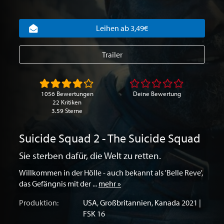
Leihen ab 3,49€
Trailer
1056 Bewertungen
Deine Bewertung
22 Kritiken
3.59 Sterne
Suicide Squad 2 - The Suicide Squad
Sie sterben dafür, die Welt zu retten.
Willkommen in der Hölle - auch bekannt als 'Belle Reve',
das Gefängnis mit der ...
mehr »
Produktion:
USA
,
Großbritannien
,
Kanada
2021 |
FSK 16