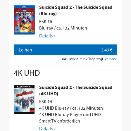
Suicide Squad 2 - The Suicide Squad
(Blu-ray)
FSK 16
Blu-ray / ca. 132 Minuten
Details »
Leihen
3,49 €
inkl. Mwst., für 7 Tage zzgl.
Versand
4K UHD
Suicide Squad 2 - The Suicide Squad
(4K UHD)
FSK 16
4K UHD Blu-ray / ca. 132 Minuten
4K UHD Blu-ray Player und UHD
Smart TV erforderlich
Details »