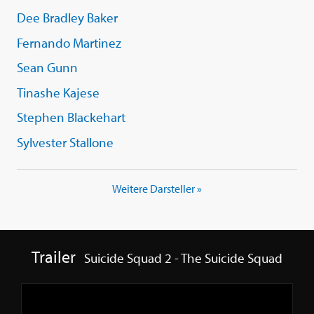
Dee Bradley Baker
Fernando Martinez
Sean Gunn
Tinashe Kajese
Stephen Blackehart
Sylvester Stallone
Weitere Darsteller »
Trailer
Suicide Squad 2 - The Suicide Squad