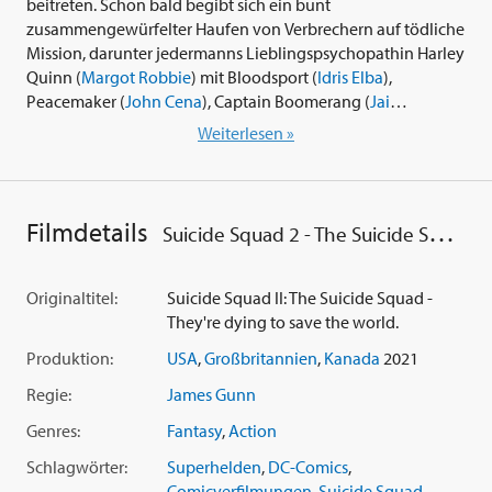
beitreten. Schon bald begibt sich ein bunt
zusammengewürfelter Haufen von Verbrechern auf tödliche
Mission, darunter jedermanns Lieblingspsychopathin Harley
Quinn (
Margot Robbie
) mit Bloodsport (
Idris Elba
),
Peacemaker (
John Cena
), Captain Boomerang (
Jai
Courtney
), Ratcatcher II (
Daniela Melchior
), Savant (
Michael
Weiterlesen »
Rooker
), King Shark (
Steve Agee
), Blackguard (
Pete
Davidson
) und Javelin (
Flula Borg
). Bis an die Zähne
bewaffnet fällt die Bande auf der abgelegenen, von Feinden
nur so wimmelnden Insel 'Corto Maltese' ein. Auf ihrem Weg
Filmdetails
Suicide Squad 2 - The Suicide Squad
durch den von militanten Widersachern und Guerillas
bevölkerten Dschungel lassen sie kaum einen Stein auf dem
anderen. Einzig Colonel Rick Flag (
Joel Kinnaman
) ist als
Originaltitel:
Suicide Squad II: The Suicide Squad -
Stimme der Vernunft mit von der Partie und Amanda Wallers
They're dying to save the world.
(
Viola Davis
) Regierungsspitzel verfolgen jeden Schritt, den
Produktion:
USA
,
Großbritannien
,
Kanada
2021
das Selbstmordkommando tut. Wie immer gilt: Eine falsche
Bewegung bedeutet den sicheren Tod - ganz gleich ob
Regie:
James Gunn
durch einen Gegner, einen Teamkollegen oder Waller selbst.
Genres:
Fantasy
,
Action
Wer clever ist, würde kein Geld auf dieses Team setzen, nicht
auf ein einziges Mitglied.
Schlagwörter:
Superhelden
,
DC-Comics
,
Comicverfilmungen
,
Suicide Squad
,