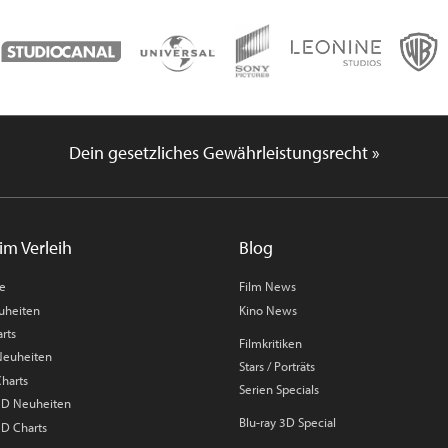
Dein gesetzliches Gewährleistungsrecht »
im Verleih
Blog
me
Film News
uheiten
Kino News
rts
Filmkritiken
 Neuheiten
Stars / Porträts
Charts
Serien Specials
 3D Neuheiten
Blu-ray 3D Special
3D Charts