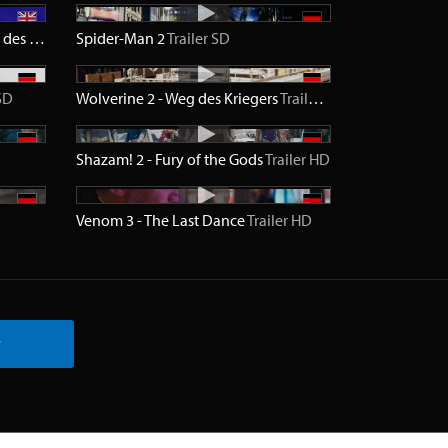
Spider-Man - Das letzte Gefecht des Bösen
Trailer
Spider-Man 2
SD
Trailer
SD
SD
Wolverine 2 - Weg des Kriegers
Trailer
HD
Shazam! 2 - Fury of the Gods
Trailer
HD
Venom 3 - The Last Dance
Trailer
HD
r