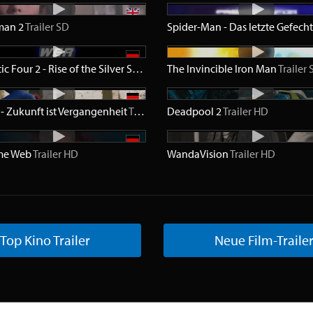
man 2
Trailer
SD
Fantastic Four 2 - Rise of the Silver Surfer
Trailer
The Invincible Iron Man
SD
Trailer
- Zukunft ist Vergangenheit
HD
Trailer
HD
Deadpool 2
Trailer
HD
me Web
Trailer
HD
WandaVision
Trailer
HD
Top Kino Trailer
Neue Film-Traile