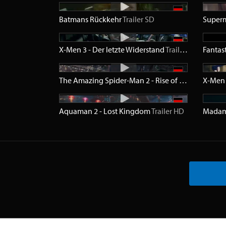
Batmans Rückkehr
Trailer
SD
Super
X-Men 3 - Der letzte Widerstand
Trailer
SD
The Amazing Spider-Man 2 - Rise of Electro
X-Men 
Trailer
Aquaman 2 - Lost Kingdom
Trailer
HD
Mada