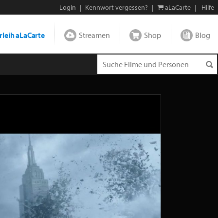
Login
|
Kennwort vergessen?
|
aLaCarte
|
Hilfe
leih aLaCarte
Streamen
Shop
Blog