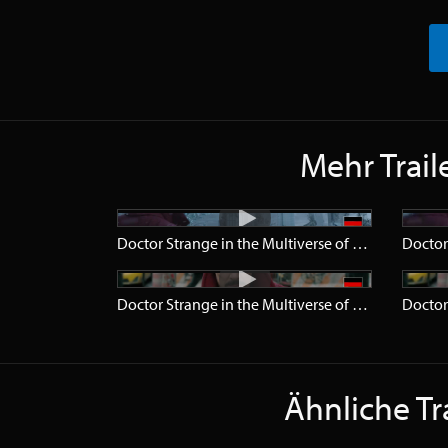
Mehr Trail
Doctor Strange in the Multiverse of Madness
Trail
Doctor Strange in the Multiverse of Madness
Tease
Ähnliche Tra