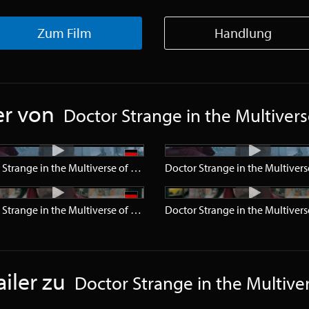
Zum Film
Handlung
er von
Doctor Strange in the Multiver
er
HD
Doctor Strange in the Multiverse of Madness
Trailer
SD
r
HD
Doctor Strange in the Multiverse of Madness
Teaser
SD
iler zu
Doctor Strange in the Multive