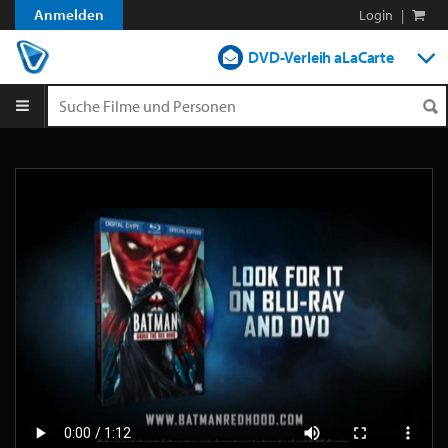
Anmelden
Login
|
DVD-Verleih aLaCarte
DVD-Verleih im Abo
Streamen
Shop
Blog