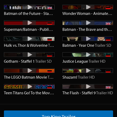
Batman of the Future - Staffel 1
Trailer
SD
Wonder Woman - Animated Original Movie
Superman/Batman - Public Enemies
Trailer
SD
Batman - The Brave and the Bold
Hulk vs. Thor & Wolverine
Trailer
SD
Batman - Year One
Trailer
SD
Gotham - Staffel 1
Trailer
SD
Justice League
Trailer
HD
The LEGO Batman Movie
Trailer
HD
Shazam!
Trailer
HD
Teen Titans Go! To the Movies
Trailer
The Flash - Staffel 9
HD
Trailer
HD
Top Kino Trailer