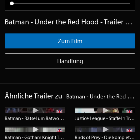
Batman - Under the Red Hood - Trailer Englisch SD
Zum Film
Handlung
Ähnliche Trailer zu
Batman - Under the Red Hood
Batman - Rätsel um Batwoman
Trailer
Justice League - Staffel 1
SD
Trailer
Batman - Gotham Knight
Trailer
HD
Birds of Prey - Die komplette Serie