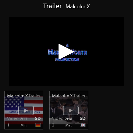
Trailer
Malcolm X
Malcolm X
Trailer
Malcolm X
Trailer
Video
SD
Video
SD
2:11
2:48
1
2
Min.
Min.