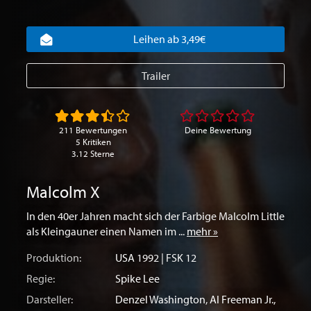
Leihen ab 3,49€
Trailer
211 Bewertungen
Deine Bewertung
5 Kritiken
3.12 Sterne
Malcolm X
In den 40er Jahren macht sich der Farbige Malcolm Little
als Kleingauner einen Namen im ...
mehr »
Produktion:
USA
1992 | FSK 12
Regie:
Spike Lee
Darsteller:
Denzel Washington
,
Al Freeman Jr.
,