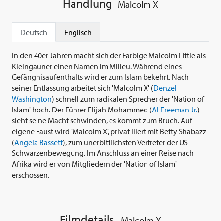
Handlung
Malcolm X
Deutsch
Englisch
In den 40er Jahren macht sich der Farbige Malcolm Little als
Kleingauner einen Namen im Milieu. Während eines
Gefängnisaufenthalts wird er zum Islam bekehrt. Nach
seiner Entlassung arbeitet sich 'Malcolm X' (
Denzel
Washington
) schnell zum radikalen Sprecher der 'Nation of
Islam' hoch. Der Führer Elijah Mohammed (
Al Freeman Jr.
)
sieht seine Macht schwinden, es kommt zum Bruch. Auf
eigene Faust wird 'Malcolm X', privat liiert mit Betty Shabazz
(
Angela Bassett
), zum unerbittlichsten Vertreter der US-
Schwarzenbewegung. Im Anschluss an einer Reise nach
Afrika wird er von Mitgliedern der 'Nation of Islam'
erschossen.
Filmdetails
Malcolm X