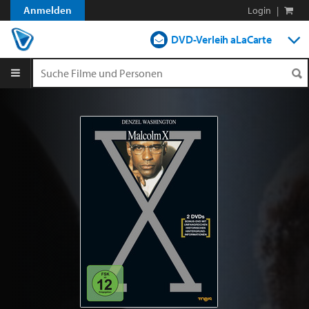
Anmelden
Login
|
DVD-Verleih aLaCarte
DVD-Verleih im Abo
Streamen
Shop
Blog