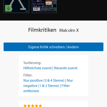
Filmkritiken
Malcolm X
Eigene Kritik schreiben / ändern
Sortierung:
Hilfreichste zuerst
|
Neueste zuerst
Filter:
Nur positive (5 & 4 Sterne)
|
Nur
negative (1 & 2 Sterne)
|
Filter
entfernen