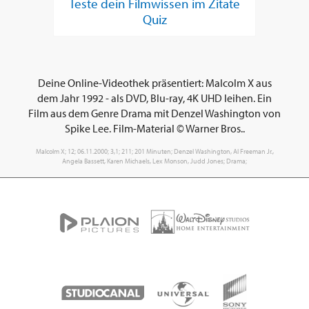
Teste dein Filmwissen im Zitate
Quiz
Deine Online-Videothek präsentiert: Malcolm X aus
dem Jahr 1992 - als DVD, Blu-ray, 4K UHD leihen. Ein
Film aus dem Genre Drama mit Denzel Washington von
Spike Lee. Film-Material © Warner Bros..
Malcolm X; 12; 06.11.2000; 3,1; 211; 201 Minuten; Denzel Washington, Al Freeman Jr.,
Angela Bassett, Karen Michaels, Lex Monson, Judd Jones; Drama;