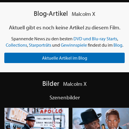
Blog-Artikel
Malcolm X
Aktuell gibt es noch keine Artikel zu diesem Film.
Spannende News zu den besten
DVD und Blu-ray Starts
,
Collections
,
Starporträts
und
Gewinnspiele
findest du im
Blog
.
Aktuelle Artikel im Blog
Bilder
Malcolm X
Szenenbilder