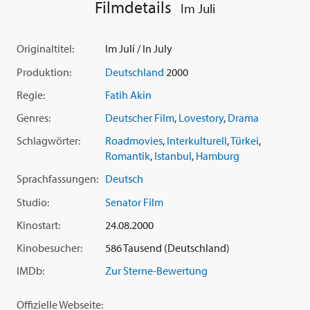
Grenzpolizisten in den Knast gesteckt, lernt Daniel, um sein
Filmdetails
Im Juli
Glück zu kämpfen. Und er erkennt, dass es mehr gibt im
Leben als dröge Physikformeln: the eternal rules of love.
Originaltitel:
Im Juli / In July
Produktion:
Deutschland
2000
Regie:
Fatih Akin
Genres:
Deutscher Film
,
Lovestory
,
Drama
Schlagwörter:
Roadmovies
,
Interkulturell
,
Türkei
,
Romantik
,
Istanbul
,
Hamburg
Sprachfassungen:
Deutsch
Studio:
Senator Film
Kinostart:
24.08.2000
Kinobesucher:
586 Tausend (Deutschland)
IMDb:
Zur Sterne-Bewertung
Offizielle Webseite: