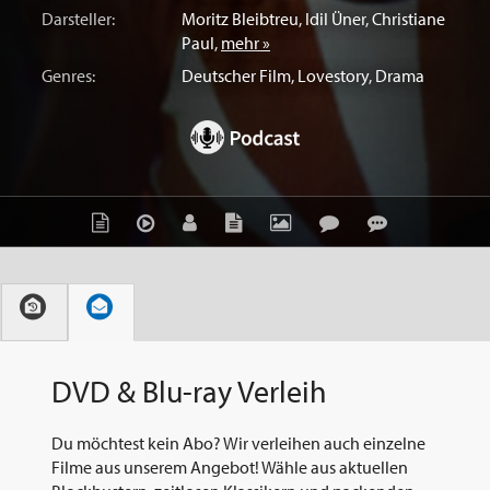
Darsteller:
Moritz Bleibtreu
,
Idil Üner
,
Christiane
Paul
,
mehr »
Genres:
Deutscher Film
,
Lovestory
,
Drama
DVD & Blu-ray Verleih
Du möchtest kein Abo? Wir verleihen auch einzelne
Filme aus unserem Angebot! Wähle aus aktuellen