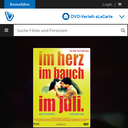
Anmelden
Login
|
DVD-Verleih aLaCarte
DVD-Verleih im Abo
Streamen
Shop
Blog