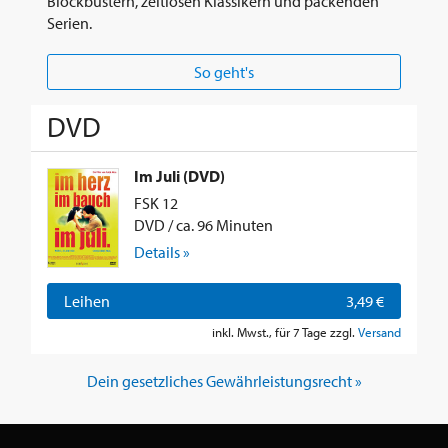
Blockbustern, zeitlosen Klassikern und packenden
Serien.
So geht's
DVD
Im Juli (DVD)
FSK 12
DVD / ca. 96 Minuten
Details »
Leihen
3,49 €
inkl. Mwst., für 7 Tage zzgl.
Versand
Dein gesetzliches Gewährleistungsrecht »