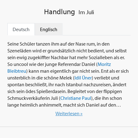
Handlung
Im Juli
Deutsch
Englisch
Seine Schüler tanzen ihm auf der Nase rum, in den
Szeneläden wird er grundsätzlich nicht bedient, und selbst
sein ewig zugekiffter Nachbar hat mehr Sozialleben als er.
So uncool wie der junge Referendar Daniel (
Moritz
Bleibtreu
) kann man eigentlich gar nicht sein. Erst als er sich
unsterblich in die schöne Melek (
Idil Üner
) verliebt und
spontan beschließt, ihr nach Istanbul nachzureisen, ändert
sich sein ödes Spießerdasein. Begleitet von der flippigen
Schmuckverkäuferin Juli (
Christiane Paul
), die ihn schon
lange heimlich anhimmelt, macht sich Daniel auf den
weiten Trip von Hamburg in die Türkei. Die wilde Odyssee
Weiterlesen »
durch Südosteuropa wird für ihn dabei zur Reise in ein
neues Leben. Verprügelt, verführt und ausgeraubt, zum
ersten Mal in seinem Leben auf Drogen und von türkischen