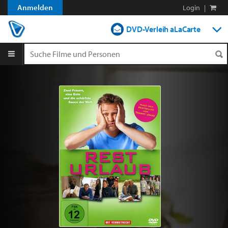
Anmelden
Login
|
DVD-Verleih aLaCarte
DVD-Verleih im Abo
Streamen
Shop
Blog