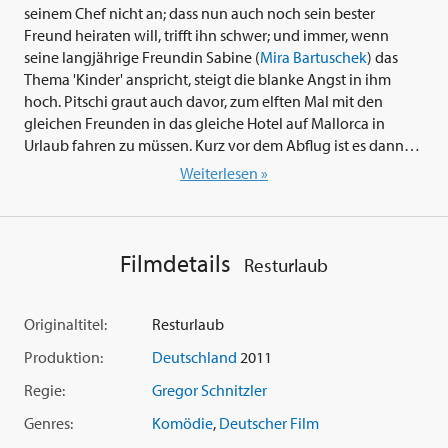
seinem Chef nicht an; dass nun auch noch sein bester
Freund heiraten will, trifft ihn schwer; und immer, wenn
seine langjährige Freundin Sabine (
Mira Bartuschek
) das
Thema 'Kinder' anspricht, steigt die blanke Angst in ihm
hoch. Pitschi graut auch davor, zum elften Mal mit den
gleichen Freunden in das gleiche Hotel auf Mallorca in
Urlaub fahren zu müssen. Kurz vor dem Abflug ist es dann
soweit: Pitschi hat mitten auf dem Nürnberger Flughafen
Weiterlesen »
eine Panikattacke und kurz darauf eine Eingebung: Er
braucht dringend etwas Abstand vom miefigen Bamberg
und dem geplanten Reihenhaus mit Kiesauffahrt. Kurz
entschlossen lässt er seine Freunde nach einem
Filmdetails
Resturlaub
Ablenkungsmanöver alleine nach Mallorca fliegen und
besteigt selbst - etwas unüberlegt - einen Flieger nach
Buenos Aires, Argentinien. Dort will er ein neues,
Originaltitel:
Resturlaub
spannendes und gar nicht spießiges Leben beginnen! Er
Produktion:
Deutschland
2011
träumt von einer schicken Penthouse-Wohnung und
rassigen Südamerikanerinnen. Doch kaum in Buenos Aires
Regie:
Gregor Schnitzler
angekommen, sieht die Realität leider ganz anders aus:
Genres:
Komödie
,
Deutscher Film
Pitschi landet in einer WG mit einem Tierfriseur, spricht