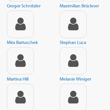
Gregor Schnitzler
('Die Wolke', 'Soloalbum', 'Was tun, wenn's
Gregor Schnitzler
Maximilian Brückner
brennt?').
Mira Bartuschek
Stephan Luca
Martina Hill
Melanie Winiger