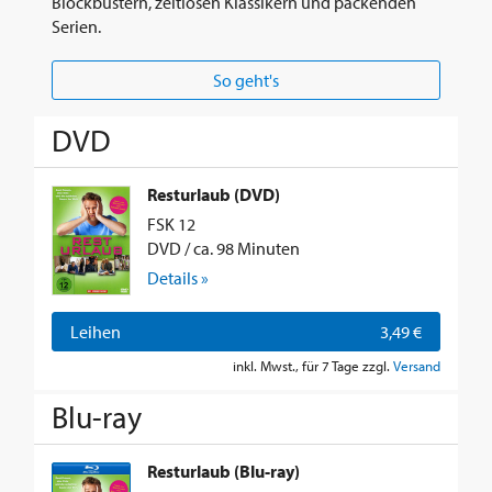
Blockbustern, zeitlosen Klassikern und packenden
Serien.
So geht's
DVD
Resturlaub (DVD)
FSK 12
DVD / ca. 98 Minuten
Details »
Leihen
3,49 €
inkl. Mwst., für 7 Tage zzgl.
Versand
Blu-ray
Resturlaub (Blu-ray)