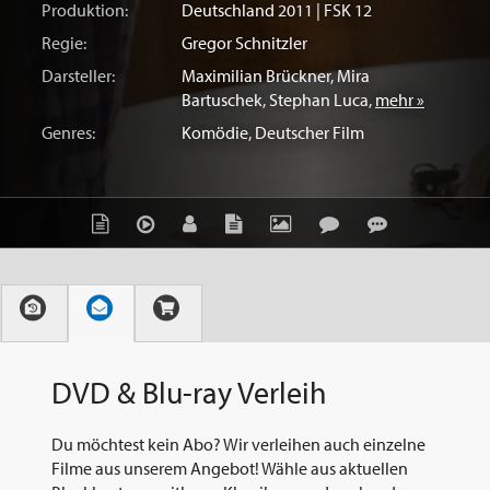
Produktion:
Deutschland
2011 | FSK 12
Regie:
Gregor Schnitzler
Darsteller:
Maximilian Brückner
,
Mira
Bartuschek
,
Stephan Luca
,
mehr »
Genres:
Komödie
,
Deutscher Film
DVD & Blu-ray Verleih
Du möchtest kein Abo? Wir verleihen auch einzelne
Filme aus unserem Angebot! Wähle aus aktuellen