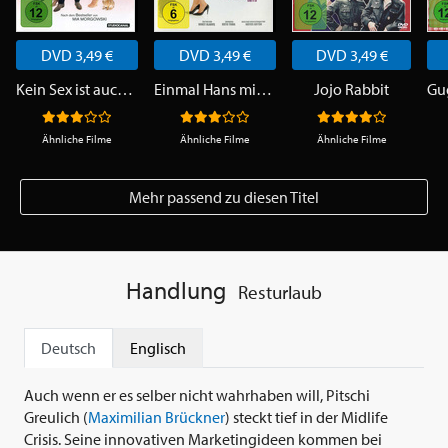
DVD 3,49 €
DVD 3,49 €
DVD 3,49 €
Kein Sex ist auch keine Lösung
Einmal Hans mit scharfer Soße
Jojo Rabbit
Ähnliche Filme
Ähnliche Filme
Ähnliche Filme
Mehr passend zu diesen Titel
Handlung
Resturlaub
Deutsch
Englisch
Auch wenn er es selber nicht wahrhaben will, Pitschi
Greulich (
Maximilian Brückner
) steckt tief in der Midlife
Crisis. Seine innovativen Marketingideen kommen bei