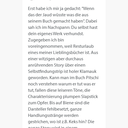
Erst habe ich mir ja gedacht: "Wenn
das der Jaud wüsste was die aus
seinem Buch gemacht haben". Dabei
sah ich im Nachspann: Du selbst hast
dein eigenes Werk verhundst.
Zugegeben ich bin
voreingenommen, weil Resturlaub
eines meiner Lieblingsbücher ist. Aus
einer witzigen aber durchaus
anrührenden Story über einen
Selbstfindungstrip ist holer Klamauk
geworden. Kann man im Buch Pitschi
noch verstehen warum er tut was er
tut, fallen diese leiseren Töne, die
Charakterisierung plumpen Slapstick
zum Opfer. Bis auf Biene sind die
Darsteller fehlbesetzt, ganze
Handlungsstränge werden
gestrichen, wo ist z.B. Keks hin? Die
ganze Story wird in einem