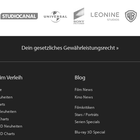
Dein gesetzliches Gewährleistungsrecht »
im Verleih
Blog
me
Film News
uheiten
Kino News
rts
Filmkritiken
 Neuheiten
Stars / Porträts
Charts
Serien Specials
 3D Neuheiten
Blu-ray 3D Special
3D Charts