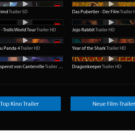
mind
Trailer
SD
Das Pubertier - Der Film
Trailer
2 - Trolls World Tour
Trailer
HD
Jojo Rabbit
Trailer
HD
u Panda 4
Trailer
HD
Year of the Shark
Trailer
HD
spenst von Canterville
Trailer
SD
Dragonkeeper
Trailer
HD
Top Kino Trailer
Neue Film-Traile