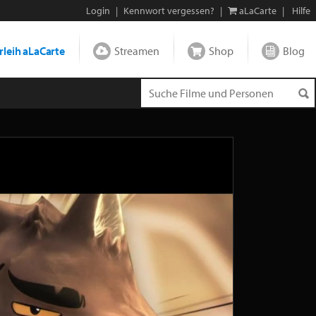
Login
|
Kennwort vergessen?
|
aLaCarte
|
Hilfe
leih aLaCarte
Streamen
Shop
Blog