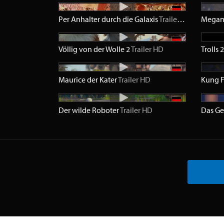
Per Anhalter durch die Galaxis
Trailer
SD
Mega
Völlig von der Wolle 2
Trailer
HD
Trolls 
Maurice der Kater
Trailer
HD
Kung F
Der wilde Roboter
Trailer
HD
Das Ge