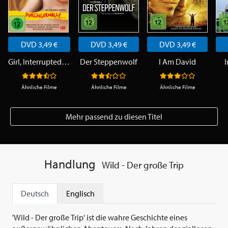
DVD 3,49 €
DVD 3,49 €
DVD 3,49 €
Girl, Interrupted - Durchgeknallt
Der Steppenwolf
I Am David
I
Ähnliche Filme
Ähnliche Filme
Ähnliche Filme
Mehr passend zu diesen Titel
Handlung
Wild - Der große Trip
Deutsch
Englisch
'Wild - Der große Trip' ist die wahre Geschichte eines