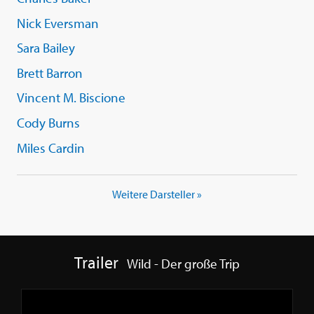
Nick Eversman
Sara Bailey
Brett Barron
Vincent M. Biscione
Cody Burns
Miles Cardin
Weitere Darsteller »
Trailer
Wild - Der große Trip