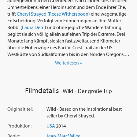
außergewöhnlichen Abenteuers. Nach Jahren des ziellosen
Umhertreibens, einer Heroinsucht und dem Ende ihrer Ehe,
trifft
Cheryl Strayed
(
Reese Witherspoon
) eine wagemutige
Entscheidung: Verfolgt von Erinnerungen an ihre Mutter
Bobbi (
Laura Dern
) und ohne jegliche Wandererfahrung
begibt sie sich völlig allein auf einen Trip der Extreme. Drei
Monate lang kämpft sie sich fast zweitausend Kilometer
über die Höhenzüge des Pacific-Crest-Trail an der US-
Westküste von Südkalifornien bis in den Norden Oregons...
Weiterlesen »
Eindringlich, kraftvoll und visuell beeindruckend zeigt 'Wild
- Der große Trip' (2014) die Gefahren, Schrecken und
Freuden dieses kräftezehrenden Fußmarsches, der sie
Schweiß, Blut und Nerven kostet, aber gleichzeitig stärker
Filmdetails
Wild - Der große Trip
macht und letztlich heilt. Der Oscar-nominierte Regisseur
Jean-Marc Vallée
(siehe auch im Verleihprogramm 'Black List
- Tödliche Liste' 1995, 'C.R.A.Z.Y. - Verrücktes Leben' 2005,
Originaltitel:
Wild - Based on the inspirational best
'Young Victoria' 2009, 'Dallas Buyers Club' 2013) verfilmte
seller by Cheryl Strayed.
Cheryl Strayed
s Memoiren 'Wild: From Lost to Found on the
Produktion:
USA
2014
Pacific Crest Trail' mit dem Drehbuch des Oscar-nominierten
Schriftstellers und Drehbuchautors Nick Hornby ('A Long
Regie:
Jean-Marc Vallée