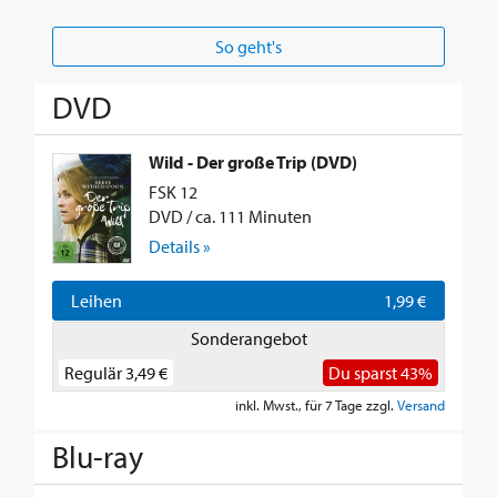
So geht's
DVD
Wild - Der große Trip (DVD)
FSK 12
DVD / ca. 111 Minuten
Details »
Leihen
1,99 €
Sonderangebot
Regulär
3,49 €
Du sparst 43%
inkl. Mwst., für 7 Tage zzgl.
Versand
Blu-ray