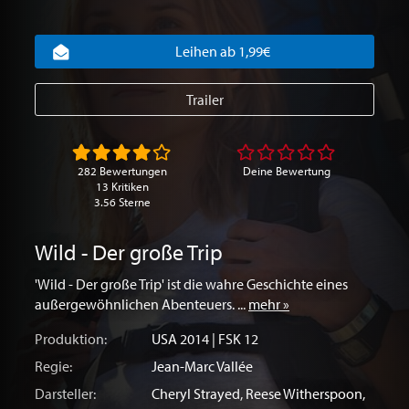
Leihen ab 1,99€
Trailer
282 Bewertungen
Deine Bewertung
13 Kritiken
3.56 Sterne
Wild - Der große Trip
'Wild - Der große Trip' ist die wahre Geschichte eines
außergewöhnlichen Abenteuers. ...
mehr »
Produktion:
USA
2014 | FSK 12
Regie:
Jean-Marc Vallée
Darsteller:
Cheryl Strayed
,
Reese Witherspoon
,