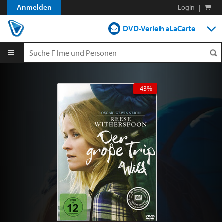
Anmelden
Login
|
DVD-Verleih aLaCarte
DVD-Verleih im Abo
Streamen
-43%
Shop
Blog