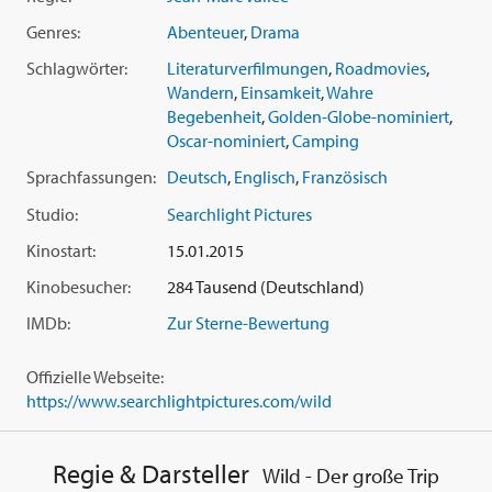
Way Down, 'An Education', 'About A Boy', 'High Fidelity'). In
Genres:
Abenteuer
,
Drama
der Hauptrolle brilliert Oscar-Preisträgerin
Reese
Witherspoon
(u.a. 'Walk the Line', 'Wasser für die Elefanten'),
Schlagwörter:
Literaturverfilmungen
,
Roadmovies
,
in weiteren Rollen glänzen die für einen 'Oscar' nominierte
Wandern
,
Einsamkeit
,
Wahre
und mehrfach mit dem 'Golden Globe' ausgezeichnete
Begebenheit
,
Golden-Globe-nominiert
,
Laura Dern
('Das Schicksal ist ein mieser Verräter', 'Jurassic
Oscar-nominiert
,
Camping
Park', 'Blue Velvet'), sowie
Thomas Sadoski
,
Michiel Huisman
,
Sprachfassungen:
Deutsch
,
Englisch
,
Französisch
Gaby Hoffmann
,
Kevin Rankin
,
W. Earl Brown
,
Mo McRae
und
Keene McRae
.
Studio:
Searchlight Pictures
Kinostart:
15.01.2015
Kinobesucher:
284 Tausend (Deutschland)
IMDb:
Zur Sterne-Bewertung
Offizielle Webseite:
https://www.searchlightpictures.com/wild
Regie & Darsteller
Wild - Der große Trip