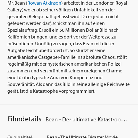
Mr. Bean (
Rowan Atkinson
) arbeitet in der Londoner 'Royal
Gallery', wo er ob seiner völligen Unfähigkeit von der
gesamten Belegschaft gehasst wird. Da er jedoch nicht
gefeuert werden darf, schickt man ihn auf einen
Spezialauftrag: Er soll ein 50 Millionen Dollar Bild nach
Kalifornien bringen, und es dort vor der Weltpresse zu
präsentieren. Unnötig zu sagen, dass Bean mit dieser
Aufgabe leicht überfordert ist. So stürtzt er seine
amerikanische Gastgeber-Familie ins absolute Chaos, stößt
regelmäßig mit der hysterischen amerikanischen Polizei
zusammen und versprüht mit seinem ureigenen Charme
eine für ihn typische Aura von Kompetenz und
Souveränität. Als dann das Bild in seine alleinige Reichweite
gerät, ist die Katastrophe vorprogrammiert.
Filmdetails
Bean - Der ultimative Katastrophenfilm
Originaltitel:
Bean - The Ultimate Disaster Movie