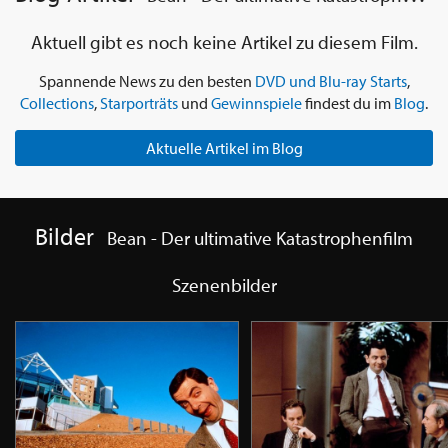
Aktuell gibt es noch keine Artikel zu diesem Film.
Spannende News zu den besten
DVD und Blu-ray Starts
,
Collections
,
Starporträts
und
Gewinnspiele
findest du im
Blog
.
Aktuelle Artikel im Blog
Bilder
Bean - Der ultimative Katastrophenfilm
Szenenbilder