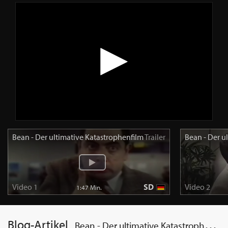
Bean - Der ultimative Katastrophenfilm
Trailer
Bean - Der u
Video 1
SD
Video 2
1:47 Min.
Blog-Artikel
Bean - Der ultimative Katastrophenfilm