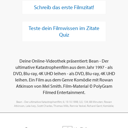
Schreib das erste Filmzitat!
Teste dein Filmwissen im Zitate
Quiz
Deine Online-Videothek präsentiert: Bean - Der
ultimative Katastrophenfilm aus dem Jahr 1997 - als
DVD, Blu-ray, 4K UHD leihen - als DVD, Blu-ray, 4K UHD
leihen. Ein Film aus dem Genre Komödie mit Rowan
Atkinson von Mel Smith. Film-Material © PolyGram
Filmed Entertainment.
Bean - Der ultimative Katastrophenfilm; 6; 19.10.1998; 3,5; 134; 88 Minuten; Rowan
Atkinson, Lela Ivey, Scott Charles, Thomas Mills, Ronnie Yeskel, Richard Gant; Komödie;