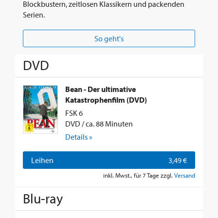
Blockbustern, zeitlosen Klassikern und packenden
Serien.
So geht's
DVD
Bean - Der ultimative
Katastrophenfilm (DVD)
FSK 6
DVD / ca. 88 Minuten
Details »
Leihen
3,49 €
inkl. Mwst., für 7 Tage zzgl.
Versand
Blu-ray