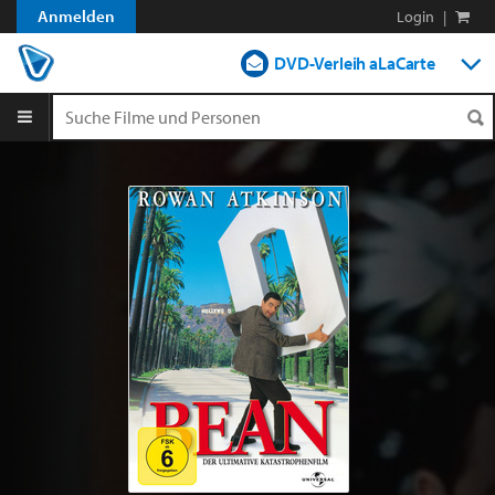
Anmelden
Login
|
DVD-Verleih aLaCarte
DVD-Verleih im Abo
Streamen
Shop
Blog