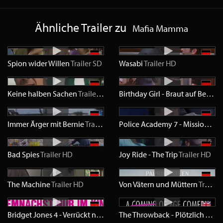
Ähnliche Trailer zu
Mafia Mamma
Spion wider Willen
Trailer
SD
Wasabi
Trailer
HD
Keine halben Sachen
Trailer
SD
Birthday Girl - Braut auf Bestellung
Immer Ärger mit Bernie
Trailer
HD
Police Academy 7 - Mission in Moskau
Bad Spies
Trailer
HD
Joy Ride - The Trip
Trailer
HD
The Machine
Trailer
HD
Von Vätern und Müttern
Trailer
Bridget Jones 4 - Verrückt nach ihm
Trailer
HD
The Throwback - Plötzlich Teenie