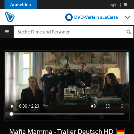
Anmelden
Login
|
DVD-Verleih aLaCarte
DVD-Verleih im Abo
Streamen
Shop
Blog
Mafia Mamma - Trailer Deutsch HD