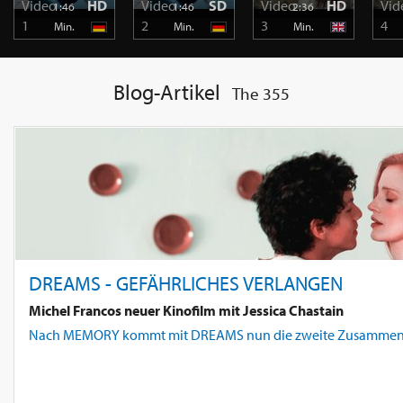
Video
HD
Video
SD
Video
HD
Vid
1:46
1:46
2:36
1
2
3
4
Min.
Min.
Min.
Blog-Artikel
The 355
DREAMS - GEFÄHRLICHES VERLANGEN
Michel Francos neuer Kinofilm mit Jessica Chastain
Nach MEMORY kommt mit DREAMS nun die zweite Zusammenarbeit