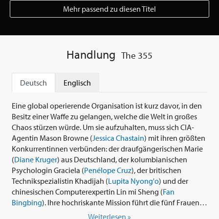
Mehr passend zu diesen Titel
Handlung
The 355
Deutsch
Englisch
Eine global operierende Organisation ist kurz davor, in den
Besitz einer Waffe zu gelangen, welche die Welt in großes
Chaos stürzen würde. Um sie aufzuhalten, muss sich CIA-
Agentin Mason Browne (
Jessica Chastain
) mit ihren größten
Konkurrentinnen verbünden: der draufgängerischen Marie
(
Diane Kruger
) aus Deutschland, der kolumbianischen
Psychologin Graciela (
Penélope Cruz
), der britischen
Technikspezialistin Khadijah (
Lupita Nyong'o
) und der
chinesischen Computerexpertin Lin mi Sheng (
Fan
Bingbing
). Ihre hochriskante Mission führt die fünf Frauen
um die ganze Welt - von den Pariser Cafés, über die
Weiterlesen »