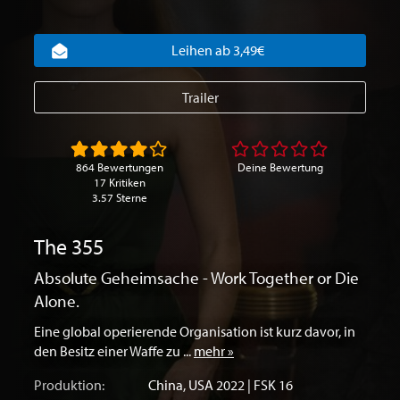
Leihen ab 3,49€
Trailer
864 Bewertungen
Deine Bewertung
17 Kritiken
3.57 Sterne
The 355
Absolute Geheimsache - Work Together or Die
Alone.
Eine global operierende Organisation ist kurz davor, in
den Besitz einer Waffe zu ...
mehr »
Produktion:
China
,
USA
2022 | FSK 16