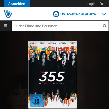
Anmelden
Login
|
DVD-Verleih aLaCarte
DVD-Verleih im Abo
Streamen
Shop
Blog