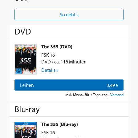
So geht's
DVD
The 355 (DVD)
FSK 16
DVD / ca. 118 Minuten
Details »
Leihen
3,49 €
inkl. Mwst., für 7 Tage zzgl.
Versand
Blu-ray
The 355 (Blu-ray)
FSK 16