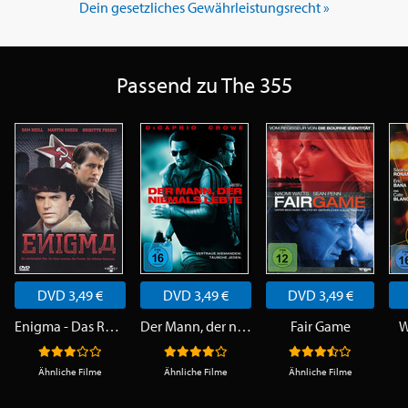
Dein gesetzliches Gewährleistungsrecht »
Passend zu The 355
DVD 3,49 €
DVD 3,49 €
DVD 3,49 €
Enigma - Das Rätsel
Der Mann, der niemals lebte
Fair Game
W
Ähnliche Filme
Ähnliche Filme
Ähnliche Filme