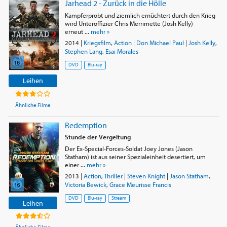
Jarhead 2 - Zurück in die Hölle
Kampferprobt und ziemlich ernüchtert durch den Krieg
wird Unteroffizier Chris Merrimette (Josh Kelly)
erneut ...
mehr »
2014
|
Kriegsfilm
,
Action
|
Don Michael Paul
|
Josh Kelly
,
Stephen Lang
,
Esai Morales
DVD
Blu-ray
Leihen
Ähnliche Filme
Redemption
Stunde der Vergeltung
Der Ex-Special-Forces-Soldat Joey Jones (Jason
Statham) ist aus seiner Spezialeinheit desertiert, um
einer ...
mehr »
2013
|
Action
,
Thriller
|
Steven Knight
|
Jason Statham
,
Victoria Bewick
,
Grace Meurisse Francis
DVD
Blu-ray
Stream
Leihen