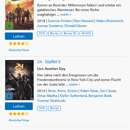
Komm an Bord des 'Millennium Falken' und erlebe ein
galaktisches Abenteuer: Bei einer Reihe
waghalsiger ...
mehr »
2018
|
Science-Fiction
|
Ron Howard
|
Alden Ehrenreich
,
Joonas Suotamo
,
Donald Glover
DVD
Blu-ray
Blu-ray 3D
4K UHD
Leihen
Ähnliche Filme
24 - Staffel 9
Live Another Day
Vier Jahre nach den Ereignissen um die
Friedenskonferenz in New York City und seiner Flucht
vor der Justiz lebt ...
mehr »
2014
|
Serie
,
Krimi
,
Action
|
Adam Kane
,
Jon Cassar
,
Omar Madha
|
Kiefer Sutherland
,
Benjamin Bratt
,
Yvonne Strahovski
Leihen
DVD
Blu-ray
Ähnliche Filme