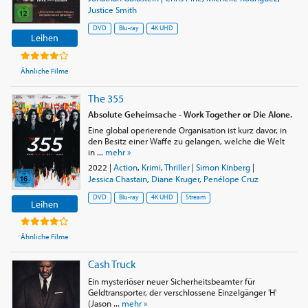
Justice Smith
DVD
Blu-ray
4K UHD
Leihen
Ähnliche Filme
The 355
Absolute Geheimsache - Work Together or Die Alone.
Eine global operierende Organisation ist kurz davor, in
den Besitz einer Waffe zu gelangen, welche die Welt
in ...
mehr »
2022
|
Action
,
Krimi
,
Thriller
|
Simon Kinberg
|
Jessica Chastain
,
Diane Kruger
,
Penélope Cruz
DVD
Blu-ray
4K UHD
Stream
Leihen
Ähnliche Filme
Cash Truck
Ein mysteriöser neuer Sicherheitsbeamter für
Geldtransporter, der verschlossene Einzelgänger 'H'
(Jason ...
mehr »