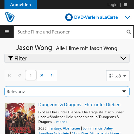
Anmelden
Login
|
DVD-Verleih aLaCarte
DVD-Verleih im Abo
Streamen
Jason Wong
Alle Filme mit
Jason Wong
Filter
Shop
Blog
Vorherige Seite
Nächste Seite
x 8
Dungeons & Dragons - Ehre unter Dieben
Gibt es Ehre unter Dieben? Die Frage stellt sich unser
ungewöhnlicher Held sicher nicht. In 'Dungeons &
Dragons ...
mehr »
2023
|
Fantasy
,
Abenteuer
|
John Francis Daley
,
Jonathan Goldstein
|
Chris Pine
,
Michelle Rodriguez
,