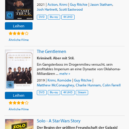
2021
|
Action
,
Krimi
|
Guy Ritchie
|
Jason Statham
,
Josh Hartnett
,
Scott Eastwood
DVD
Blu-ray
4K UHD
Leihen
Ähnliche Filme
The Gentlemen
Kriminell. Aber mit Stil.
Ein Gangsterboss im Drogenmilieu versucht, sein
profitables Imperium an eine Dynastie von Oklahoma-
Milliardären ...
mehr »
2019
|
Krimi
,
Komödie
|
Guy Ritchie
|
Matthew McConaughey
,
Charlie Hunnam
,
Colin Farrell
DVD
Blu-ray
4K UHD
Stream
Leihen
Ähnliche Filme
Solo - A Star Wars Story
Der Beginn der größten Freundschaft der Galaxis!