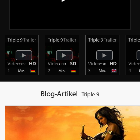
Triple 9
Trailer
Triple 9
Trailer
Triple 9
Trailer
Tripl
Video
HD
Video
SD
Video
HD
Vide
2:09
2:09
2:30
1
2
3
4
Min.
Min.
Min.
Blog-Artikel
Triple 9