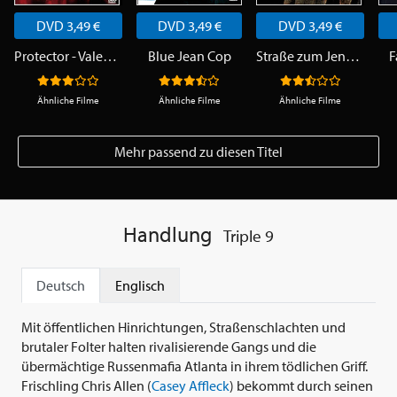
DVD 3,49 €
DVD 3,49 €
DVD 3,49 €
Protector - Valentines letzter Einsatz
Blue Jean Cop
Straße zum Jenseits
F
Ähnliche Filme
Ähnliche Filme
Ähnliche Filme
Mehr passend zu diesen Titel
Handlung
Triple 9
Deutsch
Englisch
Mit öffentlichen Hinrichtungen, Straßenschlachten und
brutaler Folter halten rivalisierende Gangs und die
übermächtige Russenmafia Atlanta in ihrem tödlichen Griff.
Frischling Chris Allen (
Casey Affleck
) bekommt durch seinen