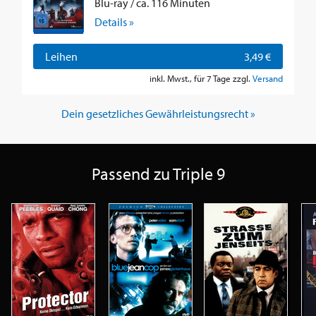
Blu-ray / ca. 116 Minuten
Details »
Leihen
3,49 €
inkl. Mwst., für 7 Tage zzgl.
Versand
Dein gesetzliches Gewährleistungsrecht »
Passend zu Triple 9