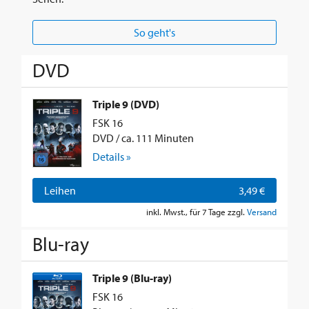
So geht's
DVD
Triple 9 (DVD)
FSK 16
DVD / ca. 111 Minuten
Details »
Leihen
3,49 €
inkl. Mwst., für 7 Tage zzgl.
Versand
Blu-ray
Triple 9 (Blu-ray)
FSK 16