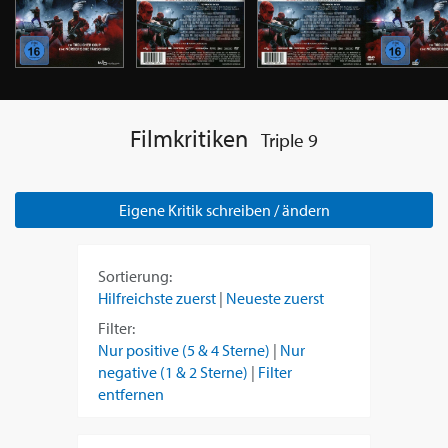
Filmkritiken
Triple 9
Eigene Kritik schreiben / ändern
Sortierung:
Hilfreichste zuerst
|
Neueste zuerst
Filter:
Nur positive (5 & 4 Sterne)
|
Nur
negative (1 & 2 Sterne)
|
Filter
entfernen