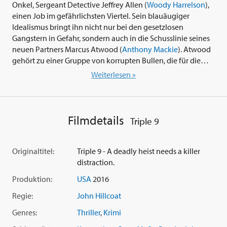
Onkel, Sergeant Detective Jeffrey Allen (
Woody Harrelson
),
einen Job im gefährlichsten Viertel. Sein blauäugiger
Idealismus bringt ihn nicht nur bei den gesetzlosen
Gangstern in Gefahr, sondern auch in die Schusslinie seines
neuen Partners Marcus Atwood (
Anthony Mackie
). Atwood
gehört zu einer Gruppe von korrupten Bullen, die für die
mächtige Russenmafia-Chefin Irina Vlaslov (
Kate Winslet
)
Weiterlesen »
Banken ausrauben. Als Irina den Druck auf die Cops erhöht
und einen unmöglich erscheinenden Raubzug verlangt,
fassen die abgebrühten Männer einen wahnwitzigen Plan:
Sie wollen den Polizeicode '999' auslösen, um im
Filmdetails
Triple 9
anschließenden Chaos unbehelligt von den Kollegen, ihr
Ding durchziehen zu können. Einzig dafür muss ein Polizist
im Dienst sterben. Chris scheint das perfekte Opfer zu sein...
Originaltitel:
Triple 9 - A deadly heist needs a killer
distraction.
Mit dem packenden Crimethriller 'Triple 9' (2016) über
Produktion:
USA
2016
Loyalität und Verrat, Gier und Rache meldet sich der
australische Meisterregisseur
John Hillcoat
(siehe 'The
Regie:
John Hillcoat
Proposition - Tödliches Angebot' 2005, 'The Road' 2009 und
Genres:
Thriller
,
Krimi
'Lawless - Die Gesetzlosen' 2012) zurück. Dieser