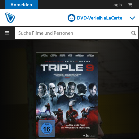
Anmelden
Login
|
DVD-Verleih aLaCarte
DVD-Verleih im Abo
Streamen
Shop
Blog