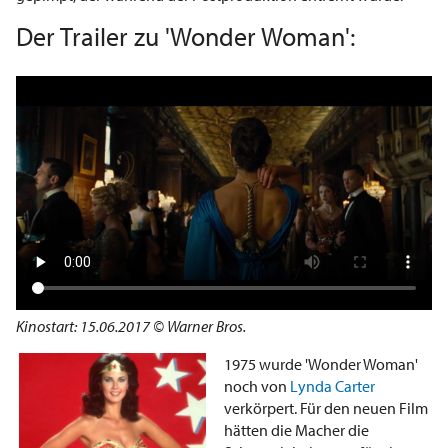
Der Trailer zu 'Wonder Woman':
Kinostart: 15.06.2017 © Warner Bros.
1975 wurde 'Wonder Woman'
noch von
Lynda Carter
verkörpert. Für den neuen Film
hätten die Macher die