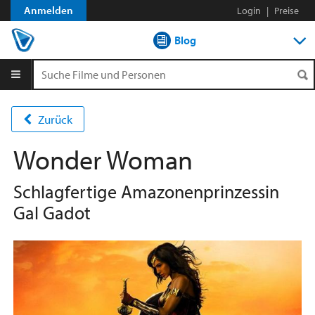
Anmelden
Login
|
Preise
Blog
DVD-Verleih im Abo
DVD-Verleih aLaCarte
Zurück
Streamen
Wonder Woman
Shop
Schlagfertige Amazonenprinzessin
Gal Gadot