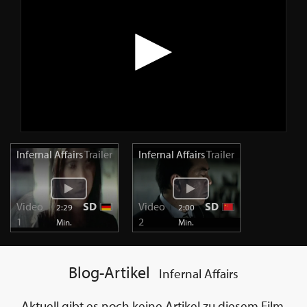
Infernal Affairs
Trailer
Infernal Affairs
Trailer
Video
SD
Video
SD
2:29
2:00
1
2
Min.
Min.
Blog-Artikel
Infernal Affairs
Aktuell gibt es noch keine Artikel zu diesem Film.