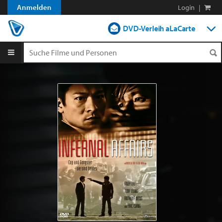
Anmelden
Login
|
DVD-Verleih aLaCarte
DVD-Verleih im Abo
Streamen
Shop
Blog