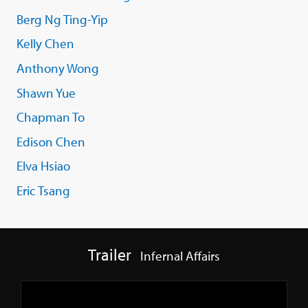
Berg Ng Ting-Yip
Kelly Chen
Anthony Wong
Shawn Yue
Chapman To
Edison Chen
Elva Hsiao
Eric Tsang
Trailer
Infernal Affairs