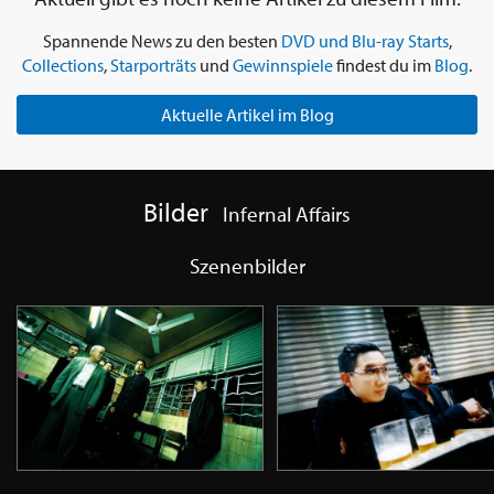
Spannende News zu den besten
DVD und Blu-ray Starts
,
Collections
,
Starporträts
und
Gewinnspiele
findest du im
Blog
.
Aktuelle Artikel im Blog
Bilder
Infernal Affairs
Szenenbilder