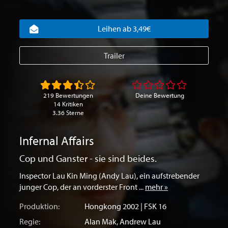
Leihen ab 3,49€
Trailer
219 Bewertungen
Deine Bewertung
14 Kritiken
3.36 Sterne
Infernal Affairs
Cop und Ganster - sie sind beides.
Inspector Lau Kin Ming (Andy Lau), ein aufstrebender
junger Cop, der an vorderster Front ...
mehr »
Produktion:
Hongkong
2002 | FSK 16
Regie:
Alan Mak
,
Andrew Lau