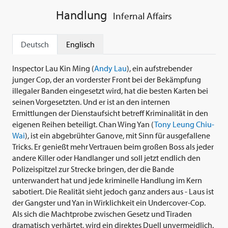
Handlung
Infernal Affairs
Deutsch
Englisch
Inspector Lau Kin Ming (
Andy Lau
), ein aufstrebender
junger Cop, der an vorderster Front bei der Bekämpfung
illegaler Banden eingesetzt wird, hat die besten Karten bei
seinen Vorgesetzten. Und er ist an den internen
Ermittlungen der Dienstaufsicht betreff Kriminalität in den
eigenen Reihen beteiligt. Chan Wing Yan (
Tony Leung Chiu-
Wai
), ist ein abgebrühter Ganove, mit Sinn für ausgefallene
Tricks. Er genießt mehr Vertrauen beim großen Boss als jeder
andere Killer oder Handlanger und soll jetzt endlich den
Polizeispitzel zur Strecke bringen, der die Bande
unterwandert hat und jede kriminelle Handlung im Kern
sabotiert. Die Realität sieht jedoch ganz anders aus - Laus ist
der Gangster und Yan in Wirklichkeit ein Undercover-Cop.
Als sich die Machtprobe zwischen Gesetz und Tiraden
dramatisch verhärtet, wird ein direktes Duell unvermeidlich.