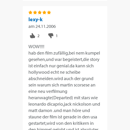
lexy-k
am
24.11.2006
WOW!!!!
hab den film zufällig,bei nem kumpel
gesehen,und war begeistert,die story
ist einfach nur genial.da kann sich
hollywood echt ne scheibe
abschneiden.wird auch der grund
sein warum sich martin scorsese an
eine neu verfilmung
heranwagte(Departed) mit stars wie
leonardo dicaprio,jack nickolson und
matt damon .und man höre und
staune der film ist gerade in den usa
gestartet,wird von den kritikern in
den himmel gelobt und ist absoluter