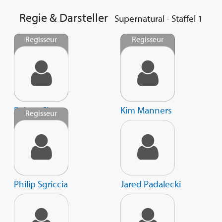
19. Das Gemälde
20. Der Wunder-Colt
Regie & Darsteller
Supernatural - Staffel 1
21. Die Erlösung
22. Teufelsfalle
Regisseur
Regisseur
Robert Singer
Kim Manners
Regisseur
Philip Sgriccia
Jared Padalecki