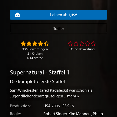
Leihen ab 1,49€
Trailer
336 Bewertungen
Deine Bewertung
21 Kritiken
4.14 Sterne
Supernatural - Staffel 1
Die komplette erste Staffel
Sam Winchester (Jared Padalecki) war schon als
Jugendlicher derart gruseligen ...
mehr »
Produktion:
USA
2006 | FSK 16
Regie:
Robert Singer
,
Kim Manners
,
Philip