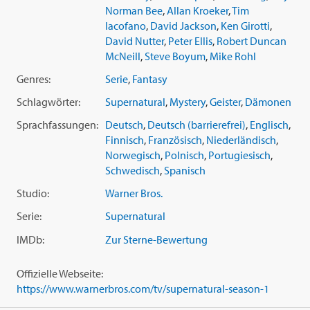
Die komplette 1. Staffel mit diesen ersten 22 Episoden:
Norman Bee
,
Allan Kroeker
,
Tim
Iacofano
,
David Jackson
,
Ken Girotti
,
01. Die Frau in Weiß
David Nutter
,
Peter Ellis
,
Robert Duncan
02. Wendigo
McNeill
,
Steve Boyum
,
Mike Rohl
03. Tod im Wasser
Genres:
Serie
,
Fantasy
04. Phantom - Reisende
05. Bloody Mary
Schlagwörter:
Supernatural
,
Mystery
,
Geister
,
Dämonen
06. Haut
Sprachfassungen:
Deutsch
,
Deutsch (barrierefrei)
,
Englisch
,
07. Hakenmann
Finnisch
,
Französisch
,
Niederländisch
,
08. Insekten
Norwegisch
,
Polnisch
,
Portugiesisch
,
09. Zu Hause
Schwedisch
,
Spanisch
10. Asylum
11. Vogelscheuche
Studio:
Warner Bros.
12. Der Wunderheiler
Serie:
Supernatural
13. Route 666
14. Albtraum
IMDb:
Zur Sterne-Bewertung
15. Menschenjäger
16. Tödliche Schatten
Offizielle Webseite:
17. Spukhaus
https://www.warnerbros.com/tv/supernatural-season-1
18. Eine Hexe kehrt zurück