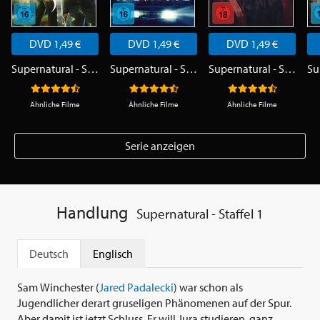
DVD 1,49 €
DVD 1,49 €
DVD 1,49 €
Supernatural - Staffel 1
Supernatural - Staffel 2
Supernatural - Staffel 3
Ähnliche Filme
Ähnliche Filme
Ähnliche Filme
Serie anzeigen
Handlung
Supernatural - Staffel 1
Deutsch
Englisch
Sam Winchester (
Jared Padalecki
) war schon als
Jugendlicher derart gruseligen Phänomenen auf der Spur.
Aber damit ist jetzt Schluss. Er will Jura studieren, ganz