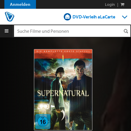
Anmelden
Login
|
DVD-Verleih aLaCarte
DVD-Verleih im Abo
Streamen
Shop
Blog