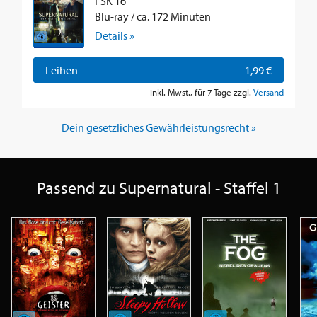
FSK 16
Blu-ray / ca. 172 Minuten
Details »
Leihen
1,99 €
inkl. Mwst., für 7 Tage zzgl.
Versand
Dein gesetzliches Gewährleistungsrecht »
Passend zu Supernatural - Staffel 1