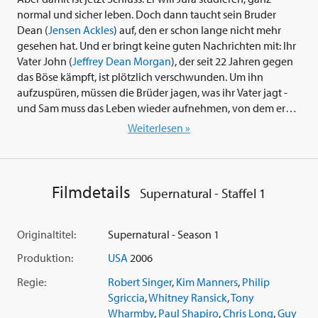
normal und sicher leben. Doch dann taucht sein Bruder
Dean (
Jensen Ackles
) auf, den er schon lange nicht mehr
gesehen hat. Und er bringt keine guten Nachrichten mit: Ihr
Vater John (
Jeffrey Dean Morgan
), der seit 22 Jahren gegen
das Böse kämpft, ist plötzlich verschwunden. Um ihn
aufzuspüren, müssen die Brüder jagen, was ihr Vater jagt -
und Sam muss das Leben wieder aufnehmen, von dem er
nichts mehr wissen wollte...
Weiterlesen »
Halten Sie sich fest - und lassen sie das Licht an! - wenn Sie
die 22 Episoden der ersten Serienstaffel von 'Supernatural'
anschauen, die den Zuschauern die Haare zu Berge stehen
Filmdetails
Supernatural - Staffel 1
ließen und die Kritiker in ihren Bann schlugen. Halten Sie
den Atem an, wenn sich Sam und Dean auf abgelegenen
Wegen und Landstraßen vorarbeiten und jene von ihrem
Originaltitel:
Supernatural - Season 1
Vater erworbenen geheimen Fähigkeiten einsetzen, die
Produktion:
USA
2006
ihnen die Konfrontation mit albtraumhaften
Gespensterhorden erlauben. Das ist wirklich nicht von dieser
Regie:
Robert Singer
,
Kim Manners
,
Philip
Welt!
Sgriccia
,
Whitney Ransick
,
Tony
Wharmby
,
Paul Shapiro
,
Chris Long
,
Guy