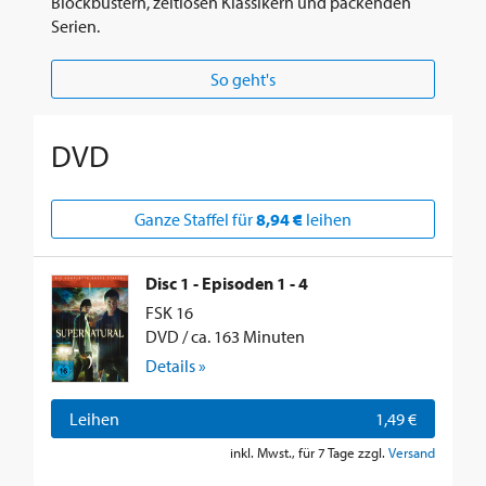
Blockbustern, zeitlosen Klassikern und packenden
Serien.
So geht's
DVD
Ganze Staffel für
8,94 €
leihen
Disc 1 - Episoden 1 - 4
FSK 16
DVD / ca. 163 Minuten
Details »
Leihen
1,49 €
inkl. Mwst., für 7 Tage zzgl.
Versand