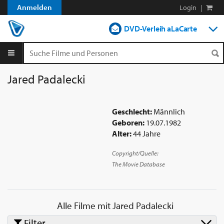
Anmelden
Login
|
DVD-Verleih aLaCarte
DVD-Verleih im Abo
Streamen
Jared Padalecki
Shop
Geschlecht:
Männlich
Blog
Geboren:
19.07.1982
Alter:
44 Jahre
Copyright/Quelle:
The Movie Database
Alle Filme mit
Jared Padalecki
Filter