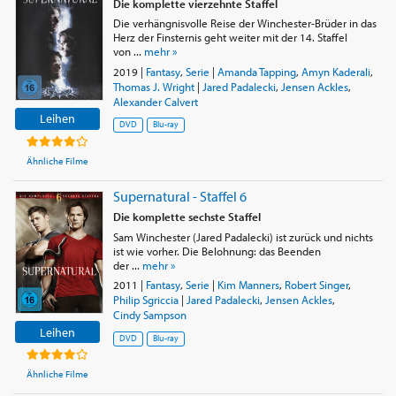
Die komplette vierzehnte Staffel
Die verhängnisvolle Reise der Winchester-Brüder in das
Herz der Finsternis geht weiter mit der 14. Staffel
von ...
mehr »
2019
|
Fantasy
,
Serie
|
Amanda Tapping
,
Amyn Kaderali
,
Thomas J. Wright
|
Jared Padalecki
,
Jensen Ackles
,
Alexander Calvert
Leihen
DVD
Blu-ray
Ähnliche Filme
Supernatural - Staffel 6
Die komplette sechste Staffel
Sam Winchester (Jared Padalecki) ist zurück und nichts
ist wie vorher. Die Belohnung: das Beenden
der ...
mehr »
2011
|
Fantasy
,
Serie
|
Kim Manners
,
Robert Singer
,
Philip Sgriccia
|
Jared Padalecki
,
Jensen Ackles
,
Cindy Sampson
Leihen
DVD
Blu-ray
Ähnliche Filme