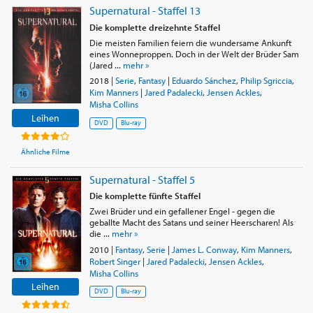
Supernatural - Staffel 13
Die komplette dreizehnte Staffel
Die meisten Familien feiern die wundersame Ankunft
eines Wonneproppen. Doch in der Welt der Brüder Sam
(Jared ...
mehr »
2018
|
Serie
,
Fantasy
|
Eduardo Sánchez
,
Philip Sgriccia
,
Kim Manners
|
Jared Padalecki
,
Jensen Ackles
,
Misha Collins
Leihen
DVD
Blu-ray
Ähnliche Filme
Supernatural - Staffel 5
Die komplette fünfte Staffel
Zwei Brüder und ein gefallener Engel - gegen die
geballte Macht des Satans und seiner Heerscharen! Als
die ...
mehr »
2010
|
Fantasy
,
Serie
|
James L. Conway
,
Kim Manners
,
Robert Singer
|
Jared Padalecki
,
Jensen Ackles
,
Misha Collins
Leihen
DVD
Blu-ray