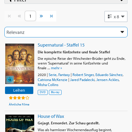
Vorherige Seite
Nächste Seite
x 8
Supernatural - Staffel 15
Die komplette fünfzehnte und finale Staffel
Die epische Reise der Winchester-Brüder geht zu Ende,
wenn 'Supernatural' in seine fünfzehnte und
finale ...
mehr »
2020
|
Serie
,
Fantasy
|
Robert Singer
,
Eduardo Sánchez
,
Catriona McKenzie
|
Jared Padalecki
,
Jensen Ackles
,
Misha Collins
Leihen
DVD
Blu-ray
Ähnliche Filme
House of Wax
Gejagt. Ermordet. Zur Schau gestellt.
Was als harmloser Wochenendausflug beginnt,