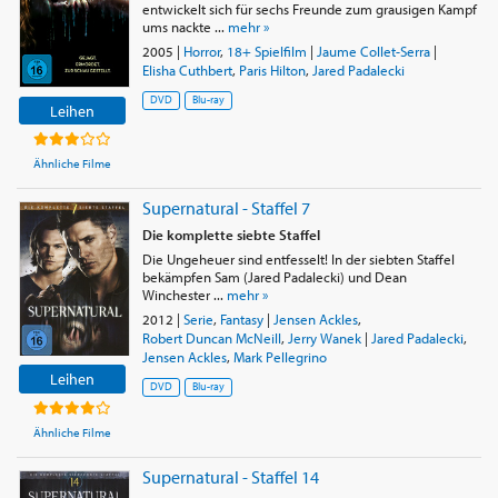
entwickelt sich für sechs Freunde zum grausigen Kampf
ums nackte ...
mehr »
2005
|
Horror
,
18+ Spielfilm
|
Jaume Collet-Serra
|
Elisha Cuthbert
,
Paris Hilton
,
Jared Padalecki
DVD
Blu-ray
Leihen
Ähnliche Filme
Supernatural - Staffel 7
Die komplette siebte Staffel
Die Ungeheuer sind entfesselt! In der siebten Staffel
bekämpfen Sam (Jared Padalecki) und Dean
Winchester ...
mehr »
2012
|
Serie
,
Fantasy
|
Jensen Ackles
,
Robert Duncan McNeill
,
Jerry Wanek
|
Jared Padalecki
,
Jensen Ackles
,
Mark Pellegrino
Leihen
DVD
Blu-ray
Ähnliche Filme
Supernatural - Staffel 14