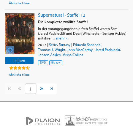
Ähnliche Filme
Supernatural - Staffel 12
Die komplette zwölfte Staffel
In der vorangegangenen elften Staffel waren Sam
(Jared Padalecki) und Dean Winchester (Jensen Ackles)
mit ihrer ...
mehr »
2017
|
Serie
,
Fantasy
|
Eduardo Sánchez
,
Thomas J. Wright
,
John MacCarthy
|
Jared Padalecki
,
Jensen Ackles
,
Misha Collins
Leihen
DVD
Blu-ray
Ähnliche Filme
Vorherige Seite
Nächste Seite