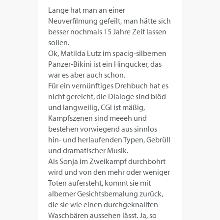
Lange hat man an einer
Neuverfilmung gefeilt, man hätte sich
besser nochmals 15 Jahre Zeit lassen
sollen.
Ok, Matilda Lutz im spacig-silbernen
Panzer-Bikini ist ein Hingucker, das
war es aber auch schon.
Für ein vernünftiges Drehbuch hat es
nicht gereicht, die Dialoge sind blöd
und langweilig, CGI ist mäßig,
Kampfszenen sind meeeh und
bestehen vorwiegend aus sinnlos
hin- und herlaufenden Typen, Gebrüll
und dramatischer Musik.
Als Sonja im Zweikampf durchbohrt
wird und von den mehr oder weniger
Toten aufersteht, kommt sie mit
alberner Gesichtsbemalung zurück,
die sie wie einen durchgeknallten
Waschbären aussehen lässt. Ja, so