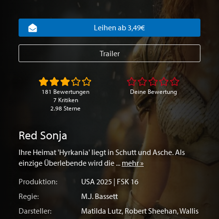
Leihen ab 3,49€
Trailer
181 Bewertungen
Deine Bewertung
7 Kritiken
2.98 Sterne
Red Sonja
Ihre Heimat 'Hyrkania' liegt in Schutt und Asche. Als
einzige Überlebende wird die ...
mehr »
Produktion:
USA
2025 | FSK 16
Regie:
M.J. Bassett
Darsteller:
Matilda Lutz
,
Robert Sheehan
,
Wallis