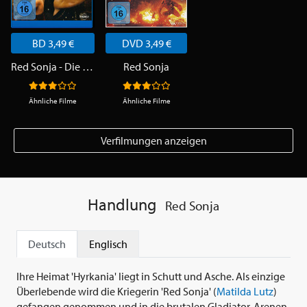
BD 3,49 €
DVD 3,49 €
Red Sonja - Die Rache der Schwertkämpferin
Red Sonja
Ähnliche Filme
Ähnliche Filme
Verfilmungen anzeigen
Handlung
Red Sonja
Deutsch
Englisch
Ihre Heimat 'Hyrkania' liegt in Schutt und Asche. Als einzige
Überlebende wird die Kriegerin 'Red Sonja' (
Matilda Lutz
)
gefangen genommen und in die brutalen Gladiator-Arenen