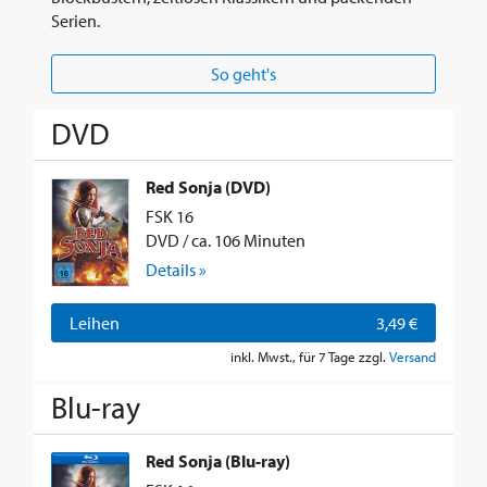
Serien.
So geht's
DVD
Red Sonja (DVD)
FSK 16
DVD / ca. 106 Minuten
Details »
Leihen
3,49 €
inkl. Mwst., für 7 Tage zzgl.
Versand
Blu-ray
Red Sonja (Blu-ray)