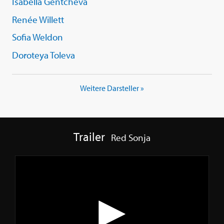
Isabella Gentcheva
Renée Willett
Sofia Weldon
Doroteya Toleva
Weitere Darsteller »
Trailer
Red Sonja