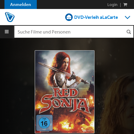
Anmelden
Login
|
DVD-Verleih aLaCarte
DVD-Verleih im Abo
Streamen
Shop
Blog