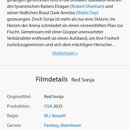
des tyrannischen Kaisers Dragan (
Robert Sheehan
) und
seiner tödlichen Braut Dark Annisia (
Wallis Day
)
gezwungen. Doch Sonja ist mehr als nur eine Sklavin. Im
Herzen der Arena schmiedet sie einen verzweifelten Plan zur
Flucht. Gemeinsam mit einer Gruppe unerwarteter
Verbündeter entfesselt sie einen Aufstand, um ihre Freiheit
zurückzugewinnen und sich dem mächtigen Herrscher
entgegenzustellen...
Weiterlesen »
Die Neuinterpretation des klassischen Fantasyfilm-Stoffes
aus den 70er Jahren sollte zunächst in einem modernisierten
Bilderrausch von Regisseur Douglas Aarniokoski umgesetzt
Filmdetails
Red Sonja
werden. David N. White zeigte sich verantwortlich für das
Drehbuch und wollte die von Roy Thomas entwickelten
Heldenfiguren der Comicvorlage zu neuem Leben
Originaltitel:
Red Sonja
erwecken. Die zentrale Heldin Red Sonja sollte von der in
Produktion:
USA
2025
Florenz geborenen Darstellerin Rose McGowan verkörpert
werden , die im Grindhouse-Doublefeature 'Death Proof'
Regie:
M.J. Bassett
und 'Planet Terror' von den Regiekollegen Robert Rodriguez
Genres:
Fantasy
,
Abenteuer
und Quentin Tarantino einen neuen Karrierehöhenflug