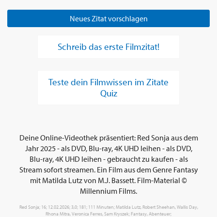
Neues Zitat vorschlagen
Schreib das erste Filmzitat!
Teste dein Filmwissen im Zitate
Quiz
Deine Online-Videothek präsentiert: Red Sonja aus dem
Jahr 2025 - als DVD, Blu-ray, 4K UHD leihen - als DVD,
Blu-ray, 4K UHD leihen - gebraucht zu kaufen - als
Stream sofort streamen. Ein Film aus dem Genre Fantasy
mit Matilda Lutz von M.J. Bassett. Film-Material ©
Millennium Films.
Red Sonja; 16; 12.02.2026; 3,0; 181; 111 Minuten; Matilda Lutz, Robert Sheehan, Wallis Day,
Rhona Mitra, Veronica Ferres, Sam Kryszek; Fantasy, Abenteuer;