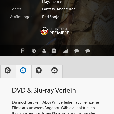
Day
,
mehr »
Genres:
Fantasy
,
Abenteuer
Verfilmungen:
Red Sonja
DVD & Blu-ray Verleih
Du möchtest kein Abo? Wir verleihen auch einzelne
Filme aus unserem Angebot! Wähle aus aktuellen
Blockbustern, zeitlosen Klassikern und packenden