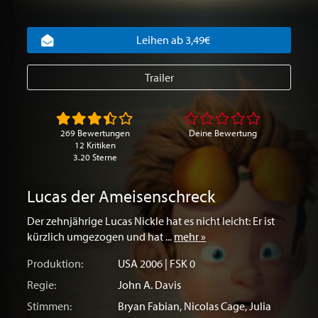
Leihen ab 3,49€
Trailer
269 Bewertungen
Deine Bewertung
12 Kritiken
3.20 Sterne
Lucas der Ameisenschreck
Der zehnjährige Lucas Nickle hat es nicht leicht: Er ist
kürzlich umgezogen und hat ...
mehr »
Produktion:
USA
2006 | FSK 0
Regie:
John A. Davis
Stimmen:
Bryan Fabian
,
Nicolas Cage
,
Julia