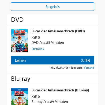
So geht's
DVD
Lucas der Ameisenschreck (DVD)
FSK 0
DVD / ca. 85 Minuten
Details »
Leihen
3,49 €
inkl. Mwst., für 7 Tage zzgl.
Versand
Blu-ray
Lucas der Ameisenschreck (Blu-ray)
FSK 0
Blu-ray / ca. 89 Minuten