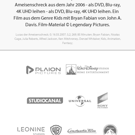
Ameisenschreck aus dem Jahr 2006 - als DVD, Blu-ray,
4K UHD leihen - als DVD, Blu-ray, 4K UHD leihen. Ein
Film aus dem Genre Kids mit Bryan Fabian von John A.
Davis. Film-Material © Legendary Pictures.
Lucas der Ameisenschreck; 0; 16.03.2007; 3,2; 269; 85 Minuten; Bryan Fabian, Nicolas
Cage, Julia Roberts, Alfred Jackson, Ken Mitchroney, Denzel Whitaker; Kids, Animation,
Fantasy;