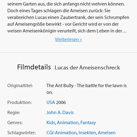
seinem Garten aus, die sich anfangs nicht wehren können.
Doch eines Tages schlagen die Ameisen zurück: Sie
verabreichen Lucas einen Zaubertrank, der sein Schrumpfen
auf Ameisengröße bewirkt - vor Gericht wird er von der
weisen Ameisenkönigin verurteilt, sich dem Leben in der
Ameisenkolonie anzupassen, um seine Freiheit zurück zu
Weiterlesen »
bekommen. In der Ameisenwelt warten eine Menge
Abenteuer auf den kleinen Lucas, und er lernt so manche
Lektion fürs Leben: über Freundschaft, Mitgefühl, Treue und
über den Mut, für seine Ziele selbstbewusst einzutreten. Und
Filmdetails
Lucas der Ameisenschreck
Mut braucht Lucas, denn der Kolonie droht das Ende durch
einen schmierigen und mürrischen Kammerjäger. Doch
Lucas und all seine neuen Freunde sind gewappnet für den
Originaltitel:
The Ant Bully - The battle for the lawn is
bevorstehenden Kampf ums nackte Überleben.
on.
Produktion:
USA
2006
Regie:
John A. Davis
Genres:
Kids
,
Animation
,
Fantasy
Schlagwörter:
CGI-Animation
,
Insekten
,
Ameisen