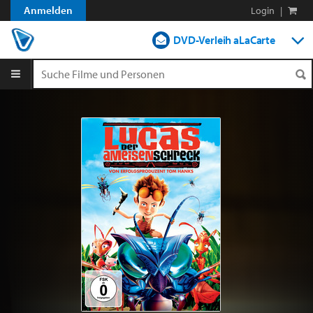
Anmelden
Login
|
DVD-Verleih aLaCarte
DVD-Verleih im Abo
Streamen
Shop
Blog