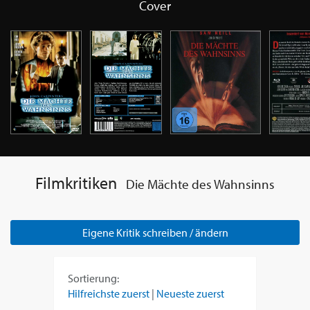
Cover
Filmkritiken
Die Mächte des Wahnsinns
Eigene Kritik schreiben / ändern
Sortierung:
Hilfreichste zuerst
|
Neueste zuerst