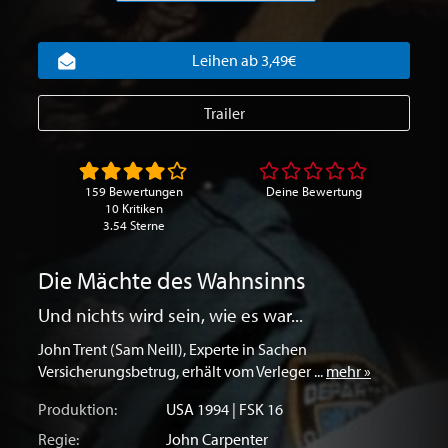
Leihen ab 3,49€
Trailer
159 Bewertungen
Deine Bewertung
10 Kritiken
3.54 Sterne
Die Mächte des Wahnsinns
Und nichts wird sein, wie es war...
John Trent (Sam Neill), Experte in Sachen
Versicherungsbetrug, erhält vom Verleger ...
mehr »
Produktion:
USA
1994 | FSK 16
Regie:
John Carpenter