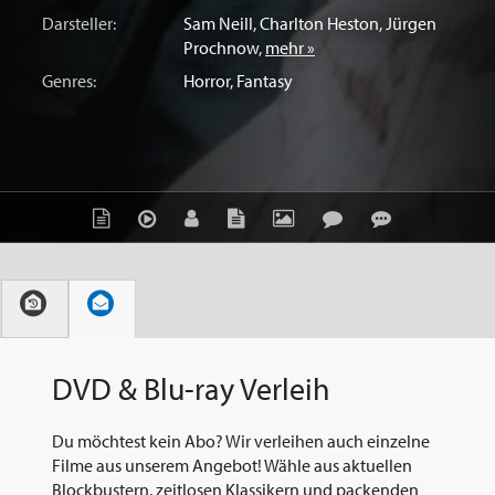
Darsteller:
Sam Neill
,
Charlton Heston
,
Jürgen
Prochnow
,
mehr »
Genres:
Horror
,
Fantasy
DVD & Blu-ray Verleih
Du möchtest kein Abo? Wir verleihen auch einzelne
Filme aus unserem Angebot! Wähle aus aktuellen
Blockbustern, zeitlosen Klassikern und packenden