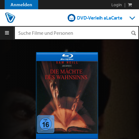
Anmelden
Login
|
DVD-Verleih aLaCarte
DVD-Verleih im Abo
Streamen
Shop
Blog