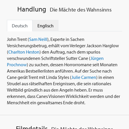
Handlung
Die Mächte des Wahnsinns
Deutsch
Englisch
John Trent (
Sam Neill
), Experte in Sachen
Versicherungsbetrug, erhält vom Verleger Jackson Harglow
(
Charlton Heston
) den Auftrag, nach dem spurlos
verschwundenen Schriftsteller Sutter Cane (
Jürgen
Prochnow
) zu suchen, dessen Horrorromane seit Monaten
Amerikas Bestsellerlisten anführen. Auf der Suche nach
Cane gerät Trent mit Linda Styles (
Julie Carmen
) in einen
Strudel aus rätselhaften Ereignissen, die sein rationales
Weltbild gründlich aus den Angeln heben. Er muss
erkennen, dass Canes Visionen Wirklichkeit werden und der
Menschheit ein gewaltsames Ende droht.
Filmdetails
Die Mächte des Wahnsinns