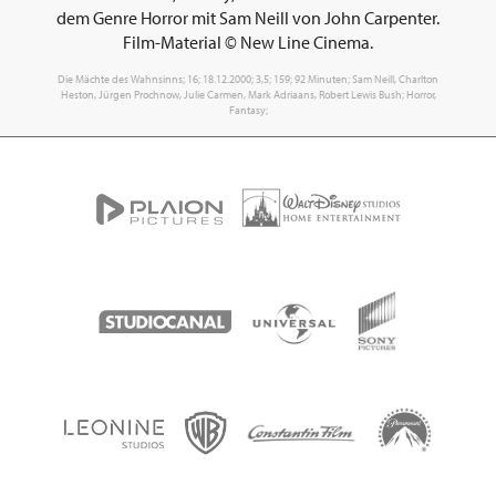
dem Genre Horror mit Sam Neill von John Carpenter.
Film-Material © New Line Cinema.
Die Mächte des Wahnsinns; 16; 18.12.2000; 3,5; 159; 92 Minuten; Sam Neill, Charlton
Heston, Jürgen Prochnow, Julie Carmen, Mark Adriaans, Robert Lewis Bush; Horror,
Fantasy;