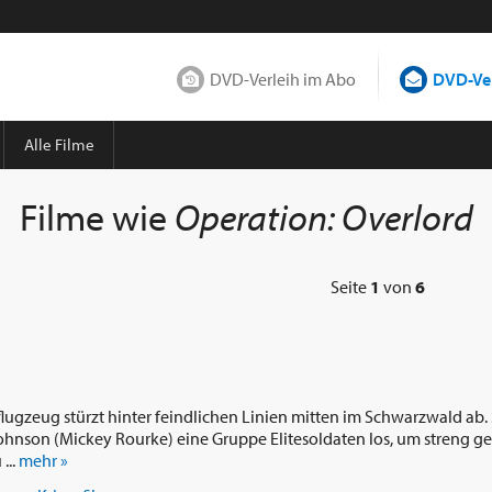
DVD-Verleih im Abo
DVD-Ver
Alle Filme
Filme wie
Operation: Overlord
Seite
1
von
6
flugzeug stürzt hinter feindlichen Linien mitten im Schwarzwald ab. 
ohnson (Mickey Rourke) eine Gruppe Elitesoldaten los, um streng g
...
mehr »