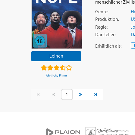
menschlicher Zivilisat
Genre:
Ho
Produktion:
U
Regie:
J
Darsteller:
D
Erhältlich
als
:
Leihen
Ähnliche Filme
Vorherige Seite
Nächste Seite