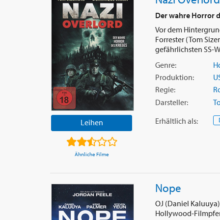
Der wahre Horror d
Vor dem Hintergrund
Forrester (Tom Sizem
gefährlichsten SS-Wa
Genre:
Ho
Produktion:
U
Regie:
Ro
Darsteller:
T
Erhältlich
als
:
Leihen
Ähnliche Filme
Nope
OJ (Daniel Kaluuya)
Hollywood-Filmpfer