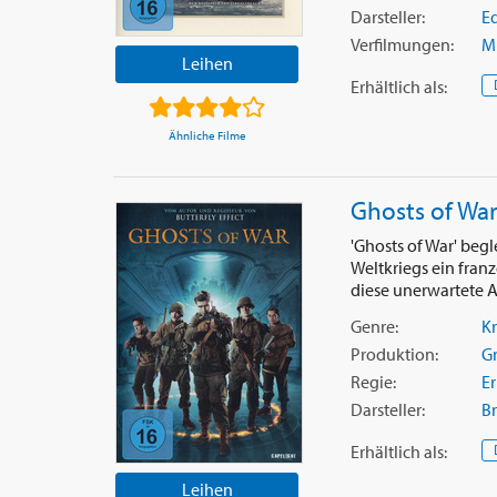
Darsteller:
Ed
Verfilmungen:
M
Leihen
Erhältlich
als
:
Ähnliche Filme
Ghosts of Wa
'Ghosts of War' beg
Weltkriegs ein fran
diese unerwartete A
Genre:
Kr
Produktion:
G
Regie:
Er
Darsteller:
B
Erhältlich
als
:
Leihen