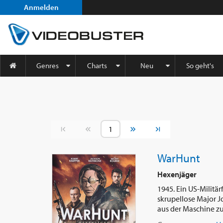
Anmelden
Genres
Charts
Neu
So geht's
Vorherige Seite
Nächste Seite
WarHunt
Hexenjäger
1945. Ein US-Militär
skrupellose Major J
aus der Maschine zu 