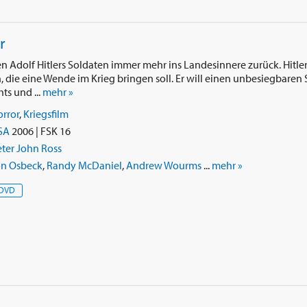
r
en Adolf Hitlers Soldaten immer mehr ins Landesinnere zurück. Hitler
, die eine Wende im Krieg bringen soll. Er will einen unbesiegbaren
ts und ...
mehr »
rror
,
Kriegsfilm
SA
2006 | FSK 16
ter John Ross
on Osbeck
,
Randy McDaniel
,
Andrew Wourms
...
mehr »
DVD