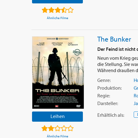
Ähnliche Filme
The Bunker
Der Feind ist nicht
Neun vom Krieg gez
die Stellung. Sie wa
Während draußen da
Genre:
Ho
Produktion:
G
Regie:
R
Darsteller:
J
Erhältlich
als
:
Leihen
Ähnliche Filme