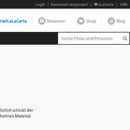
Login
|
Kennwort vergessen?
|
aLaCarte
|
Hilfe
leih aLaCarte
Streamen
Shop
Blog
Sofort schickt der
eheimes Material