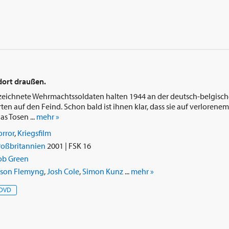
 dort draußen.
eichnete Wehrmachtssoldaten halten 1944 an der deutsch-belgisc
rten auf den Feind. Schon bald ist ihnen klar, dass sie auf verlorene
s Tosen ...
mehr »
rror
,
Kriegsfilm
roßbritannien
2001 | FSK 16
ob Green
ason Flemyng
,
Josh Cole
,
Simon Kunz
...
mehr »
DVD