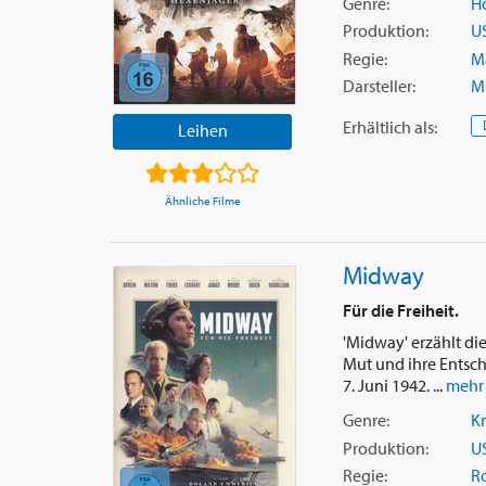
Genre:
Ho
Produktion:
U
Regie:
Ma
Darsteller:
M
Erhältlich
als
:
Leihen
Ähnliche Filme
Midway
Für die Freiheit.
'Midway' erzählt d
Mut und ihre Entsch
7. Juni 1942. ...
mehr
Genre:
Kr
Produktion:
U
Regie:
R