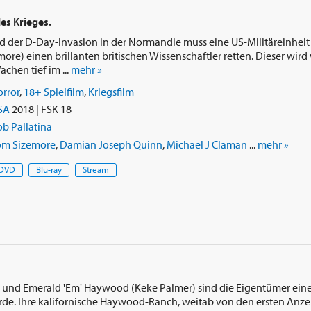
es Krieges.
 der D-Day-Invasion in der Normandie muss eine US-Militäreinheit
ore) einen brillanten britischen Wissenschaftler retten. Dieser wir
chen tief im ...
mehr »
rror
,
18+ Spielfilm
,
Kriegsfilm
SA
2018 | FSK 18
b Pallatina
om Sizemore
,
Damian Joseph Quinn
,
Michael J Claman
...
mehr »
DVD
Blu-ray
Stream
 und Emerald 'Em' Haywood (Keke Palmer) sind die Eigentümer eine
de. Ihre kalifornische Haywood-Ranch, weitab von den ersten Anz