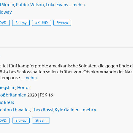
 Skrein
,
Patrick Wilson
,
Luke Evans
...
mehr »
idway
DVD
Blu-ray
4K UHD
Stream
r
leitet fünf kampferprobte amerikanische Soldaten, die gegen Ende 
zösisches Schloss halten sollen. Früher vom Oberkommando der Nazis 
tempause ...
mehr »
iegsfilm
,
Horror
roßbritannien
2020 | FSK 16
ic Bress
renton Thwaites
,
Theo Rossi
,
Kyle Gallner
...
mehr »
DVD
Blu-ray
Stream