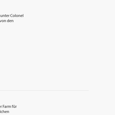
 unter Colonel
d von den
r Farm für
eichen