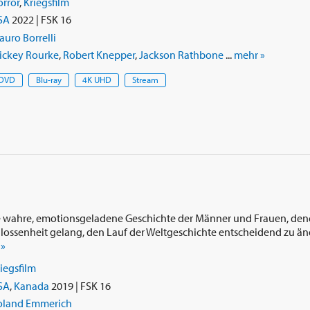
rror
,
Kriegsfilm
SA
2022 | FSK 16
uro Borrelli
ickey Rourke
,
Robert Knepper
,
Jackson Rathbone
...
mehr »
DVD
Blu-ray
4K UHD
Stream
ie wahre, emotionsgeladene Geschichte der Männer und Frauen, dene
lossenheit gelang, den Lauf der Weltgeschichte entscheidend zu änder
 »
iegsfilm
SA
,
Kanada
2019 | FSK 16
oland Emmerich