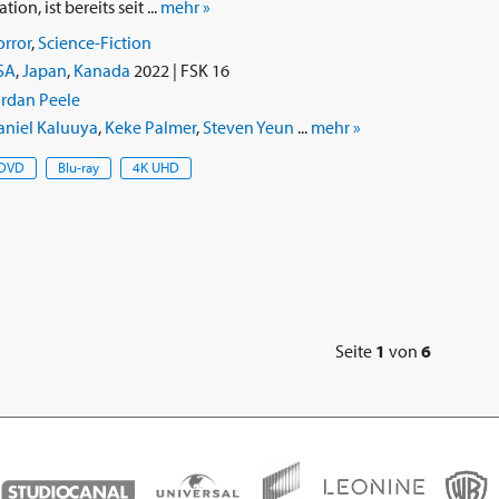
ion, ist bereits seit ...
mehr »
rror
,
Science-Fiction
SA
,
Japan
,
Kanada
2022 | FSK 16
ordan Peele
aniel Kaluuya
,
Keke Palmer
,
Steven Yeun
...
mehr »
DVD
Blu-ray
4K UHD
Seite
1
von
6