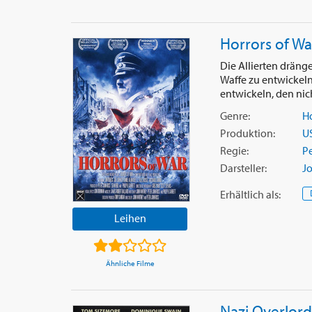
Horrors of Wa
Die Allierten dräng
Waffe zu entwickeln
entwickeln, den nich
Genre:
Ho
Produktion:
U
Regie:
Pe
Darsteller:
J
Erhältlich
als
:
Leihen
Ähnliche Filme
Nazi Overlord