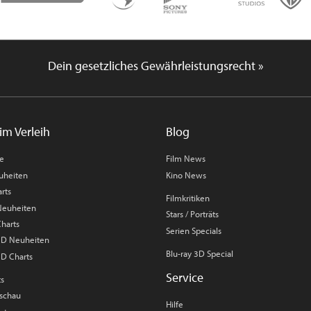
Dein gesetzliches Gewährleistungsrecht »
im Verleih
Blog
me
Film News
uheiten
Kino News
rts
Filmkritiken
 Neuheiten
Stars / Porträts
Charts
Serien Specials
 3D Neuheiten
Blu-ray 3D Special
3D Charts
Service
ts
rschau
Hilfe