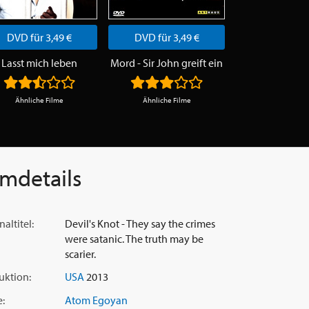
DVD für 3,49 €
DVD für 3,49 €
DVD für 3,
Lasst mich leben
Mord - Sir John greift ein
Das perfekte V
Ähnliche Filme
Ähnliche Filme
Ähnliche Fi
lmdetails
naltitel:
Devil's Knot - They say the crimes
were satanic. The truth may be
scarier.
uktion:
USA
2013
e:
Atom Egoyan