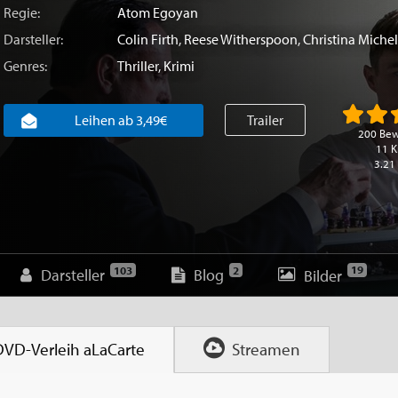
Regie:
Atom Egoyan
Darsteller:
Colin Firth
,
Reese Witherspoon
,
Christina Michel
Genres:
Thriller
,
Krimi
Leihen ab 3,49€
Trailer
200 Be
11 K
3.21
19
103
2
Darsteller
Blog
Bilder
DVD-Verleih
aLaCarte
Streamen