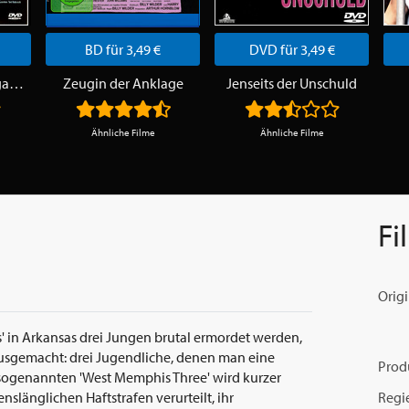
BD für 3,49 €
DVD für 3,49 €
Verhängnisvolle Vergangenheit
Zeugin der Anklage
Jenseits der Unschuld
Ähnliche Filme
Ähnliche Filme
Fi
Origi
' in Arkansas drei Jungen brutal ermordet werden,
l ausgemacht: drei Jugendliche, denen man eine
Prod
sogenannten 'West Memphis Three' wird kurzer
Regi
slänglichen Haftstrafen verurteilt, ihr