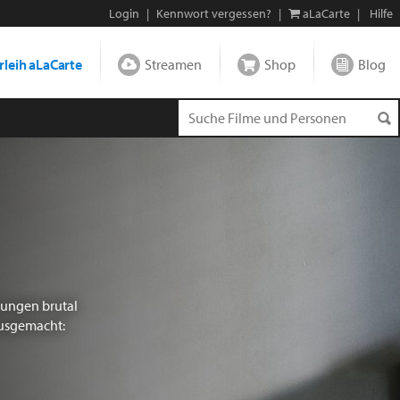
Login
|
Kennwort vergessen?
|
aLaCarte
|
Hilfe
leih aLaCarte
Streamen
Shop
Blog
Jungen brutal
 ausgemacht: