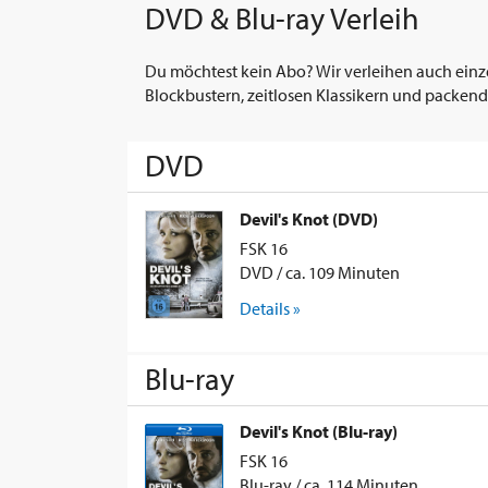
DVD & Blu-ray Verleih
Du möchtest kein Abo? Wir verleihen auch einz
Blockbustern, zeitlosen Klassikern und packend
DVD
Devil's Knot (DVD)
FSK 16
DVD / ca. 109 Minuten
Details »
Blu-ray
Devil's Knot (Blu-ray)
FSK 16
Blu-ray / ca. 114 Minuten