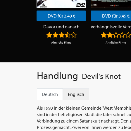
DVD für 3,49 €
DVD für 3,49 €
Davor und danach
Ähnliche Filme
Ähnliche Filme
Handlung
Devil's Knot
Deutsch
Englisch
Als 1993 in der kleinen Gemeinde 'West Memphis
sind in der tiefreligiösen Stadt die Täter schnel
Verbindung zu einem Satanskult nachsagt. Den 
Prozess gemacht. Zwei von ihnen werden zu leben