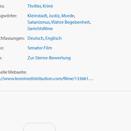
es:
Thriller
,
Krimi
agwörter:
Kleinstadt
,
Justiz
,
Morde
,
Satanismus
,
Wahre Begebenheit
,
Gerichtsfilme
chfassungen:
Deutsch
,
Englisch
o:
Senator Film
:
Zur Sterne-Bewertung
ielle Webseite:
https://www.leoninedistribution.com/filme/133661/devils-knot.html