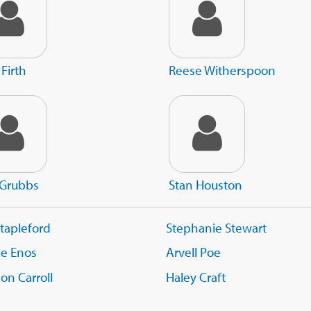
 Firth
Reese Witherspoon
 Grubbs
Stan Houston
Stapleford
Stephanie Stewart
le Enos
Arvell Poe
on Carroll
Haley Craft