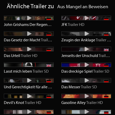
Ähnliche Trailer zu
Aus Mangel an Beweisen
John Grishams Der Regenmacher
Trailer
JFK
Trailer
SD
HD
Das Gesetz der Macht
Trailer
SD
Zeugin der Anklage
Trailer
SD
Das Urteil
Trailer
HD
Jenseits der Unschuld
Trailer
H
Lasst mich leben
Trailer
SD
Das dreckige Spiel
Trailer
SD
Und Gerechtigkeit für alle
Trailer
SD
Das Messer
Trailer
SD
Devil's Knot
Trailer
HD
Gasoline Alley
Trailer
HD