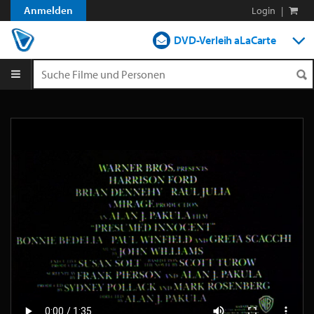
Anmelden
Login
|
DVD-Verleih aLaCarte
DVD-Verleih im Abo
Streamen
Shop
Blog