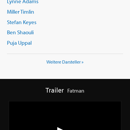
Lynne Adams
Miller Timlin
Stefan Keyes
Ben Shaouli
Puja Uppal
Weitere Darsteller »
Trailer
Fatman