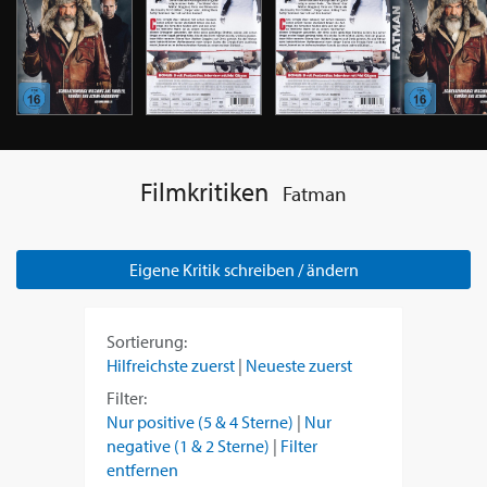
Filmkritiken
Fatman
Eigene Kritik schreiben / ändern
Sortierung:
Hilfreichste zuerst
|
Neueste zuerst
Filter:
Nur positive (5 & 4 Sterne)
|
Nur
negative (1 & 2 Sterne)
|
Filter
entfernen