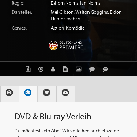
Regie:
Eshom Nelms
,
Ian Nelms
Darsteller:
Mel Gibson
,
Walton Goggins
,
Eldon
Hunter
,
mehr »
Genres:
Action
,
Komödie
DVD & Blu-ray Verleih
Du möchtest kein Abo? Wir verleihen auch einzelne