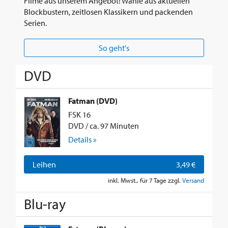
Filme aus unserem Angebot! Wähle aus aktuellen
Blockbustern, zeitlosen Klassikern und packenden
Serien.
So geht's
DVD
Fatman (DVD)
FSK 16
DVD / ca. 97 Minuten
Details »
Leihen
3,49 €
inkl. Mwst., für 7 Tage zzgl.
Versand
Blu-ray