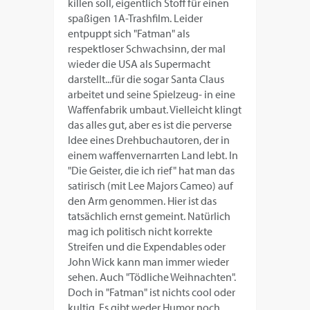
killen soll, eigentlich Stoff für einen
spaßigen 1A-Trashfilm. Leider
entpuppt sich "Fatman" als
respektloser Schwachsinn, der mal
wieder die USA als Supermacht
darstellt...für die sogar Santa Claus
arbeitet und seine Spielzeug- in eine
Waffenfabrik umbaut. Vielleicht klingt
das alles gut, aber es ist die perverse
Idee eines Drehbuchautoren, der in
einem waffenvernarrten Land lebt. In
"Die Geister, die ich rief" hat man das
satirisch (mit Lee Majors Cameo) auf
den Arm genommen. Hier ist das
tatsächlich ernst gemeint. Natürlich
mag ich politisch nicht korrekte
Streifen und die Expendables oder
John Wick kann man immer wieder
sehen. Auch "Tödliche Weihnachten".
Doch in "Fatman" ist nichts cool oder
kultig. Es gibt weder Humor noch