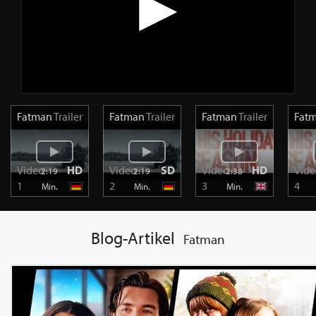
Fatman
Trailer
Fatman
Trailer
Fatman
Trailer
Fat
Video
HD
Video
SD
Video
HD
Vid
2:19
2:19
2:38
1
2
3
4
Min.
Min.
Min.
Blog-Artikel
Fatman