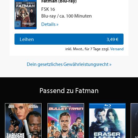
Fatman (Blu-ray)
FSK 16
Blu-ray / ca. 100 Minuten
Details »
Leihen
3,49 €
inkl. Mwst., für 7 Tage zzgl.
Versand
Dein gesetzliches Gewährleistungsrecht »
Passend zu Fatman