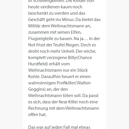
in Schwierigkeiten. Die Kinder von
heute verdienen kaum noch
beschenkt zu werden und das
Geschäft geht ins Minus. Da bietet das
Militär dem Weihnachtsmann an,
zusammen mit seinen Elfen,
Flugzeigteile zu bauen. Na ja… in der
Not frisst der Teufel fliegen. Doch es
droht noch mehr Unheil. Der reiche,
komplett verzogene Billy(Chance
Hurstfield) erhält vom
Weihnachtsmann nur ein Stück
Kohle. Daraufhin heuert er einen
wahnsinnigen Profikiller(Walton
Goggins) an, der den
Weihnachtsmann töten soll. Da passt
es sich, dass der fiese Killer noch eine
Rechnung mit dem Weihnachtsmann
offen hat.
Das war auf jeden Fall mal etwas