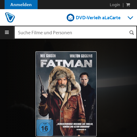
Anmelden
Login
|
DVD-Verleih aLaCarte
DVD-Verleih im Abo
Streamen
Shop
Blog