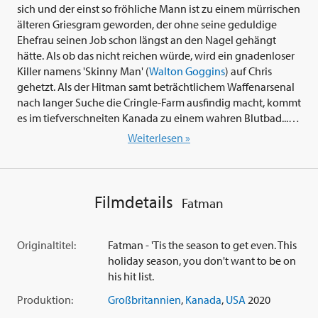
sich und der einst so fröhliche Mann ist zu einem mürrischen
älteren Griesgram geworden, der ohne seine geduldige
Ehefrau seinen Job schon längst an den Nagel gehängt
hätte. Als ob das nicht reichen würde, wird ein gnadenloser
Killer namens 'Skinny Man' (
Walton Goggins
) auf Chris
gehetzt. Als der Hitman samt beträchtlichem Waffenarsenal
nach langer Suche die Cringle-Farm ausfindig macht, kommt
es im tiefverschneiten Kanada zu einem wahren Blutbad...
Weiterlesen »
Weihnachten nach 'Schema F' ist so 2019, dieses Jahr wird
zurückgeschossen, notfalls mit Atemmaske und
Sicherheitsabstand. Der Weihnachtsmann, bis jetzt ein
knuffiger, gutgelaunter Geselle, heißt nun
Mel Gibson
und
Filmdetails
Fatman
hat die Faxen gestrichen voll. Von ungezogenen
Rotzbengeln, von
Walton Goggins
, der als psychopathischer
Killer Santa mit Kugeln beschenken möchte, und von allen
Originaltitel:
Fatman - 'Tis the season to get even. This
anderen Stuhlsägern an seinem Kompetenzbereich sowieso.
holiday season, you don't want to be on
Keine Frage, so wie in 'Fatman' (2020) vom Regie-Duo
his hit list.
Eshom Nelms
und
Ian Nelms
hat man den Weihnachtsmann
Produktion:
Großbritannien
,
Kanada
,
USA
2020
noch nie erlebt. 'Fatman' verwandelt christlichen Frohsinn in