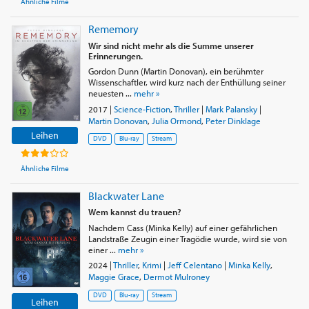
Ähnliche Filme
Rememory
Wir sind nicht mehr als die Summe unserer
Erinnerungen.
Gordon Dunn (Martin Donovan), ein berühmter
Wissenschaftler, wird kurz nach der Enthüllung seiner
neuesten ...
mehr »
2017
|
Science-Fiction
,
Thriller
|
Mark Palansky
|
Martin Donovan
,
Julia Ormond
,
Peter Dinklage
Leihen
DVD
Blu-ray
Stream
Ähnliche Filme
Blackwater Lane
Wem kannst du trauen?
Nachdem Cass (Minka Kelly) auf einer gefährlichen
Landstraße Zeugin einer Tragödie wurde, wird sie von
einer ...
mehr »
2024
|
Thriller
,
Krimi
|
Jeff Celentano
|
Minka Kelly
,
Maggie Grace
,
Dermot Mulroney
DVD
Blu-ray
Stream
Leihen