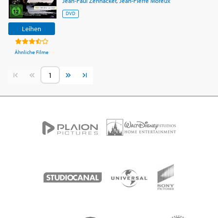
Jean-Paul Zehnacker
,
Jean-Pierre Moreux
DVD
Leihen
Ähnliche Filme
Vorherige Seite
Nächste Seite