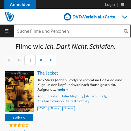
Anmelden
Login
|
DVD-Verleih aLaCarte
DVD-Verleih im Abo
Streamen
Filme wie
Ich. Darf. Nicht. Schlafen.
Shop
Vorherige Seite
Nächste Seite
Blog
The Jacket
Jack Starks (Adrien Brody) bekommt im Golfkrieg eine
Kugel in den Kopf und wird nach Hause geschickt.
Aufgrund ...
mehr »
2005
|
Thriller
|
John Maybury
|
Adrien Brody
,
Kris Kristofferson
,
Keira Knightley
DVD
Blu-ray
Stream
Leihen