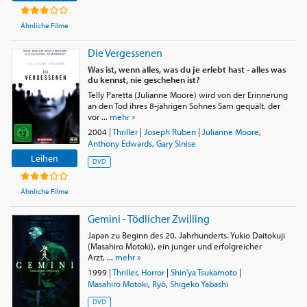
Ähnliche Filme
Die Vergessenen
Was ist, wenn alles, was du je erlebt hast - alles was
du kennst, nie geschehen ist?
Telly Paretta (Julianne Moore) wird von der Erinnerung
an den Tod ihres 8-jährigen Sohnes Sam gequält, der
vor ...
mehr »
2004
|
Thriller
|
Joseph Ruben
|
Julianne Moore
,
Anthony Edwards
,
Gary Sinise
Leihen
DVD
Ähnliche Filme
Gemini - Tödlicher Zwilling
Japan zu Beginn des 20. Jahrhunderts. Yukio Daitokuji
(Masahiro Motoki), ein junger und erfolgreicher
Arzt, ...
mehr »
1999
|
Thriller
,
Horror
|
Shin'ya Tsukamoto
|
Masahiro Motoki
,
Ryô
,
Shigeko Yabashi
DVD