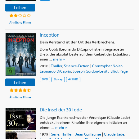
Leihen
Ähnliche Filme
Inception
Dein Verstand ist der Ort des Verbrechens.
Dom Cobb (Leonardo DiCaprio) ist ein begnadeter
Dieb, der absolut beste auf dem Gebiet der Extraktion,
einer ...
mehr »
2010
|
Thriller
,
Science-Fiction
|
Christopher Nolan
|
Leonardo DiCaprio
,
Joseph Gordon-Levitt
,
Elliot Page
DVD
Blu-ray
4K UHD
Leihen
Ähnliche Filme
Die Insel der 30 Tode
Die junge Krankenschwester Véronique (Claude Jade)
entdeckt in einem Kinofilm ihre eigenen Initialen an
einem ...
mehr »
1979
|
Serie
,
Thriller
|
Jean Guillaume
|
Claude Jade
,