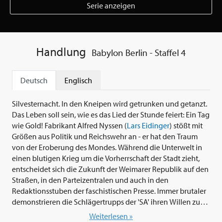
Serie anzeigen
Handlung
Babylon Berlin - Staffel 4
Deutsch
Englisch
Silvesternacht. In den Kneipen wird getrunken und getanzt.
Das Leben soll sein, wie es das Lied der Stunde feiert: Ein Tag
wie Gold! Fabrikant Alfred Nyssen (
Lars Eidinger
) stößt mit
Größen aus Politik und Reichswehr an - er hat den Traum
von der Eroberung des Mondes. Während die Unterwelt in
einen blutigen Krieg um die Vorherrschaft der Stadt zieht,
entscheidet sich die Zukunft der Weimarer Republik auf den
Straßen, in den Parteizentralen und auch in den
Redaktionsstuben der faschistischen Presse. Immer brutaler
demonstrieren die Schlägertrupps der 'SA' ihren Willen zur
Macht und sagen auch der 'SS' den Kampf an. Gereon Rath
Weiterlesen »