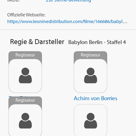
Offizielle Webseite:
https://www.leoninedistribution.com/filme/166686/babylon-berlin-staffel-4.html
Regie & Darsteller
Babylon Berlin - Staffel 4
Regisseur
Regisseur
Tom Tykwer
Achim von Borries
Regisseur