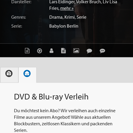
Darsteller:
Lars Eidinger
,
Volker Bruch
,
Liv Lisa
Fries
,
mehr »
Genres:
Drama
,
Krimi
,
Serie
Serie:
Babylon Berlin
DVD & Blu-ray Verleih
Du möchtest kein Abo? Wir verleihen auch einzelne
Filme aus unserem Angebot! Wähle aus aktuellen
Blockbustern, zeitlosen Klassikern und packenden
Serien.