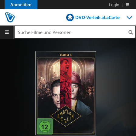
Anmelden
Login
|
DVD-Verleih aLaCarte
DVD-Verleih im Abo
Streamen
Shop
Blog