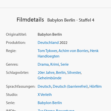
(
Volker Bruch
) steht zwischen allen Fronten und verliert das
Vertrauen seiner wichtigsten Verbündeten Charlotte Ritter
(
Liv Lisa Fries
). Die kommt an der Seite ihrer Schwester Toni
(
Irene Böhm
) den Machenschaften der 'Weißen Hand', einer
Filmdetails
Babylon Berlin - Staffel 4
geheimen Selbstjustiz-Organisation, auf die Spur. Die
inoffizielle Ermittlung wird beider Leben verändern.
Originaltitel:
Babylon Berlin
Produktion:
Deutschland
2022
Regie:
Tom Tykwer
,
Achim von Borries
,
Henk
Handloegten
Genres:
Drama
,
Krimi
,
Serie
Schlagwörter:
20er Jahre
,
Berlin
,
Silvester
,
Geheimbünde
Sprachfassungen:
Deutsch
,
Deutsch (barrierefrei)
,
Hörfilm
Studio:
X Verleih
Serie:
Babylon Berlin
IMDb:
Zur Sterne-Bewertung