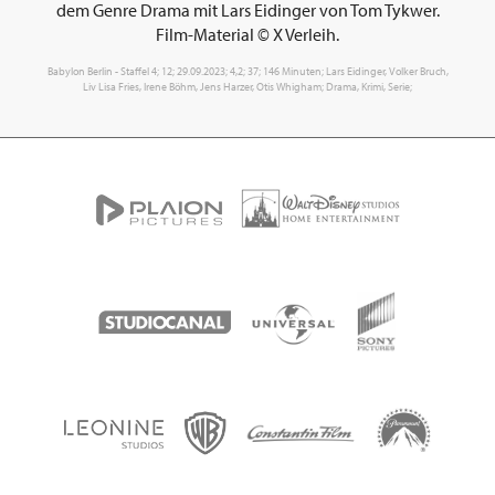
dem Genre Drama mit Lars Eidinger von Tom Tykwer.
Film-Material © X Verleih.
Babylon Berlin - Staffel 4; 12; 29.09.2023; 4,2; 37; 146 Minuten; Lars Eidinger, Volker Bruch,
Liv Lisa Fries, Irene Böhm, Jens Harzer, Otis Whigham; Drama, Krimi, Serie;