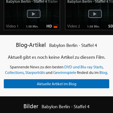
Babylon Berlin - Staffel 4
Trailer
Babylon Berlin - Staffel 4
Tr
Video 1
HD
Video 2
S
1:38 Min.
1:38 Min.
Blog-Artikel
Babylon Berlin - Staffel 4
Aktuell gibt es noch keine Artikel zu diesem Film.
Spannende News zu den besten
DVD und Blu-ray Starts
,
Collections
,
Starporträts
und
Gewinnspiele
findest du im
Blog
.
Aktuelle Artikel im Blog
Bilder
Babylon Berlin - Staffel 4